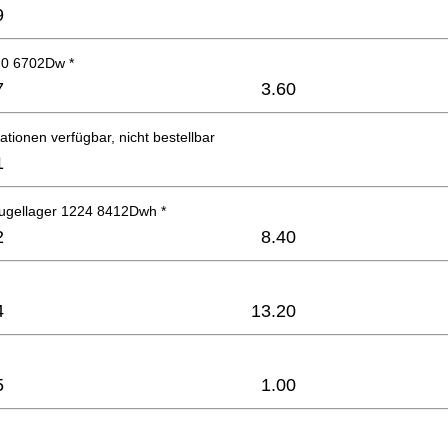
9
20 6702Dw *
7
3.60
ationen verfügbar, nicht bestellbar
1
ugellager 1224 8412Dwh *
2
8.40
4
13.20
5
1.00