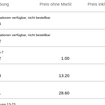
ibung
Preis ohne MwSt
Preis ink
ationen verfügbar, nicht bestellbar
6
ationen verfügbar, nicht bestellbar
2
S-7
2
1.00
8
13.20
1
28.60
rung 13-23