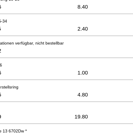
6
8.40
S-34
5
2.40
ationen verfügbar, nicht bestellbar
2
6
6
1.00
stellsring
5
4.80
9
19.80
e 13 6702Dw *