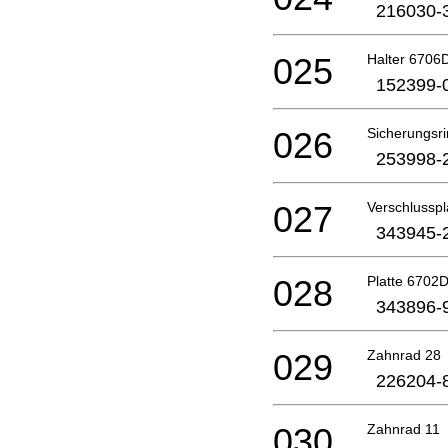
216030-
025
Halter 6706D
152399-
026
Sicherungsr
253998-
027
Verschlusspl
343945-
028
Platte 6702D
343896-
029
Zahnrad 28
226204-
030
Zahnrad 11