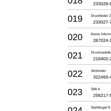
018
233026-
019
Druckfeder 
233027-
020
Keine Inform
267024-
021
Drucknadelk
216402-
022
Verbinder
322493-
023
Stift 4
256217-
024
Stahlkugel 6