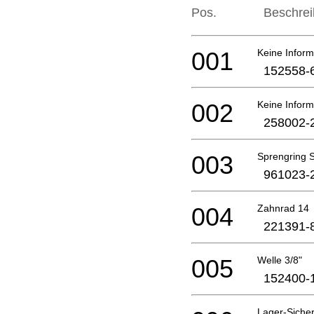
Pos.
Beschre
001
Keine Inform
152558-
002
Keine Inform
258002-
003
Sprengring 
961023-
004
Zahnrad 14
221391-
005
Welle 3/8"
152400-
Lager-Siche