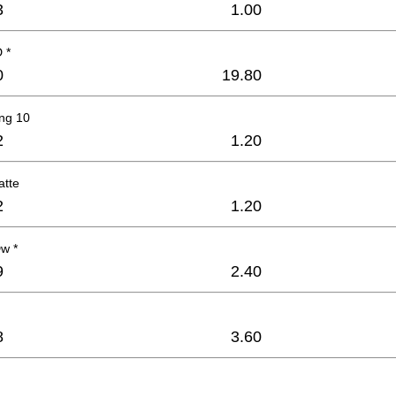
3
1.00
 *
0
19.80
ing 10
2
1.20
atte
2
1.20
w *
9
2.40
8
3.60