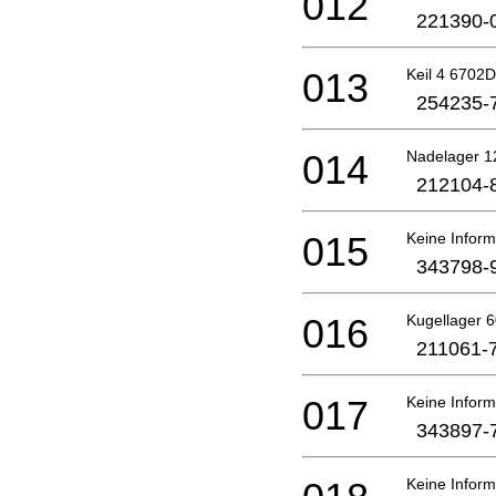
012
221390-
013
Keil 4 6702D
254235-
014
Nadelager 1
212104-
015
Keine Inform
343798-
016
Kugellager 6
211061-
017
Keine Inform
343897-
Keine Inform