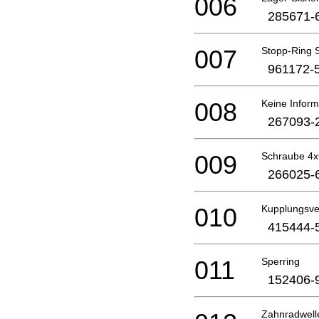
006
285671-
007
Stopp-Ring 
961172-
008
Keine Inform
267093-
009
Schraube 4x
266025-
010
Kupplungsver
415444-
011
Sperring
152406-
Zahnradwell