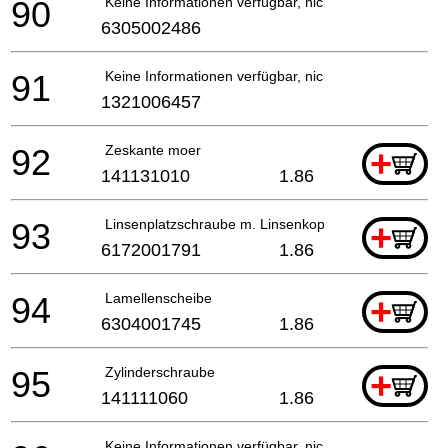
90
Keine Informationen verfügbar, nicht bestellbar
6305002486
91
Keine Informationen verfügbar, nicht bestellbar
1321006457
92
Zeskante moer
+
141131010
1.86
93
Linsenplatzschraube m. Linsenkopfschr.
+
6172001791
1.86
94
Lamellenscheibe
+
6304001745
1.86
95
Zylinderschraube
+
141111060
1.86
Keine Informationen verfügbar, nicht bestellbar