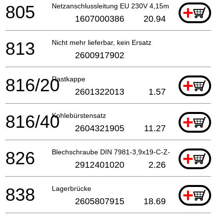
805
Netzanschlussleitung EU 230V 4,15m 2 x 1,0mm H05
+
1607000386
20.94
813
Nicht mehr lieferbar, kein Ersatz
2600917902
816/20
Rastkappe
+
2601322013
1.57
816/40
Kohlebürstensatz
+
2604321905
11.27
826
Blechschraube DIN 7981-3,9x19-C-Z-ST
+
2912401020
2.26
838
Lagerbrücke
+
2605807915
18.69