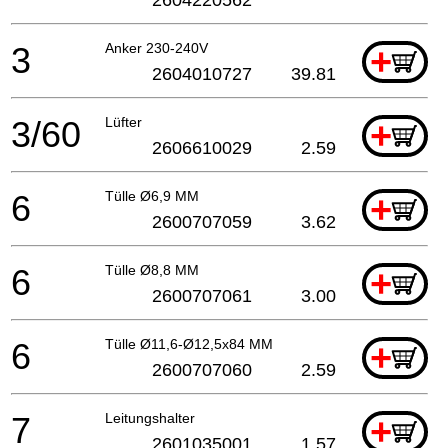
3
Anker 230-240V
+
2604010727
39.81
3/60
Lüfter
+
2606610029
2.59
6
Tülle Ø6,9 MM
+
2600707059
3.62
6
Tülle Ø8,8 MM
+
2600707061
3.00
6
Tülle Ø11,6-Ø12,5x84 MM
+
2600707060
2.59
7
Leitungshalter
+
2601035001
1.57