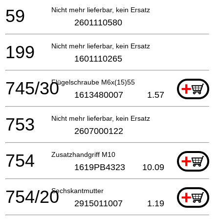
59
Nicht mehr lieferbar, kein Ersatz
2601110580
199
Nicht mehr lieferbar, kein Ersatz
1601110265
745/30
Flügelschraube M6x(15)55
+
1613480007
1.57
753
Nicht mehr lieferbar, kein Ersatz
2607000122
754
Zusatzhandgriff M10
+
1619PB4323
10.09
754/20
Sechskantmutter
+
2915011007
1.19