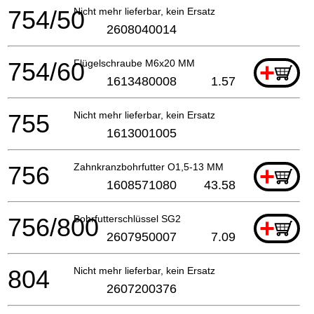
754/50
Nicht mehr lieferbar, kein Ersatz
2608040014
754/60
Flügelschraube M6x20 MM
+
1613480008
1.57
755
Nicht mehr lieferbar, kein Ersatz
1613001005
756
Zahnkranzbohrfutter O1,5-13 MM
+
1608571080
43.58
756/800
Bohrfutterschlüssel SG2
+
2607950007
7.09
804
Nicht mehr lieferbar, kein Ersatz
2607200376