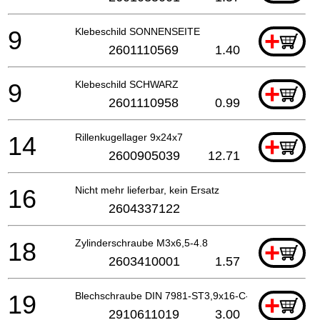
9
Klebeschild SONNENSEITE
+
2601110569
1.40
9
Klebeschild SCHWARZ
+
2601110958
0.99
14
Rillenkugellager 9x24x7
+
2600905039
12.71
16
Nicht mehr lieferbar, kein Ersatz
2604337122
18
Zylinderschraube M3x6,5-4.8
+
2603410001
1.57
19
Blechschraube DIN 7981-ST3,9x16-C-H
+
2910611019
3.00