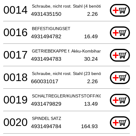
0014
Schraube, nicht rost. Stahl (4 benötigt)
+
4931435150
2.26
0016
BEFESTIGUNGSET
+
4931494782
16.49
0017
GETRIEBEKAPPE f. Akku-Kombihammer
+
4931494783
30.24
0018
Schraube, nicht rost. Stahl (23 benötigt)
+
660031017
2.26
0019
SCHALTREGLER/KUNSTSTOFF/KOMBIHAMMER
+
4931479829
13.49
0020
SPINDEL SATZ
+
4931494784
164.93