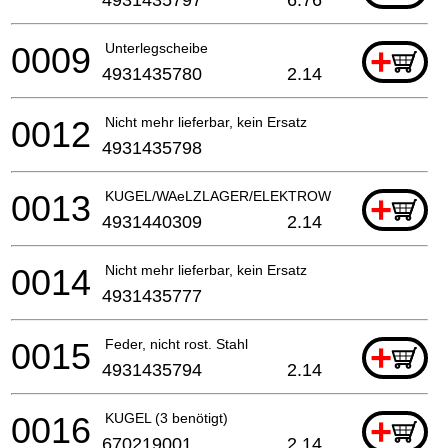
0009
Unterlegscheibe
+
4931435780
2.14
0012
Nicht mehr lieferbar, kein Ersatz
4931435798
0013
KUGEL/WAeLZLAGER/ELEKTROWERKZEUG
+
4931440309
2.14
0014
Nicht mehr lieferbar, kein Ersatz
4931435777
0015
Feder, nicht rost. Stahl
+
4931435794
2.14
0016
KUGEL (3 benötigt)
+
670219001
2.14