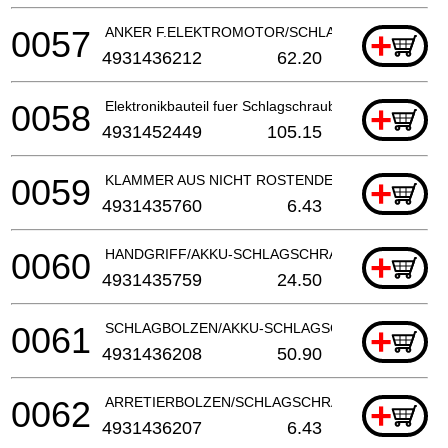
0057
ANKER F.ELEKTROMOTOR/SCHLAGSCHRAUBER
+
4931436212
62.20
0058
Elektronikbauteil fuer Schlagschrauber
+
4931452449
105.15
0059
KLAMMER AUS NICHT ROSTENDEM STAHL
+
4931435760
6.43
0060
HANDGRIFF/AKKU-SCHLAGSCHRAUBER
+
4931435759
24.50
0061
SCHLAGBOLZEN/AKKU-SCHLAGSCHRAUBER
+
4931436208
50.90
0062
ARRETIERBOLZEN/SCHLAGSCHRAUBER
+
4931436207
6.43