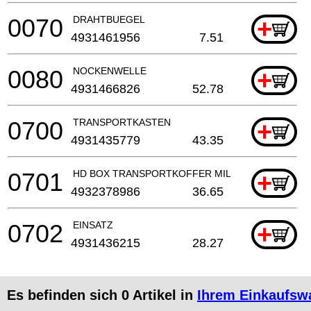
0070
DRAHTBUEGEL
+
4931461956
7.51
0080
NOCKENWELLE
+
4931466826
52.78
0700
TRANSPORTKASTEN
+
4931435779
43.35
0701
HD BOX TRANSPORTKOFFER MILWAUKEE (MAAT 1
+
4932378986
36.65
0702
EINSATZ
+
4931436215
28.27
Es befinden sich
0
Artikel in
Ihrem Einkaufsw