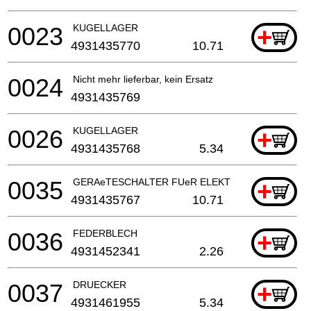
0023
KUGELLAGER
+
4931435770
10.71
0024
Nicht mehr lieferbar, kein Ersatz
4931435769
0026
KUGELLAGER
+
4931435768
5.34
0035
GERAeTESCHALTER FUeR ELEKTROWERKZEUG
+
4931435767
10.71
0036
FEDERBLECH
+
4931452341
2.26
0037
DRUECKER
+
4931461955
5.34