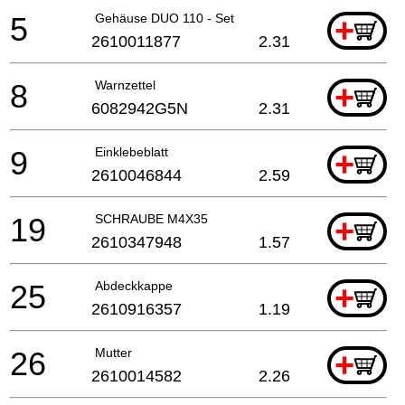
5
Gehäuse DUO 110 - Set
+
2610011877
2.31
8
Warnzettel
+
6082942G5N
2.31
9
Einklebeblatt
+
2610046844
2.59
19
SCHRAUBE M4X35
+
2610347948
1.57
25
Abdeckkappe
+
2610916357
1.19
26
Mutter
+
2610014582
2.26