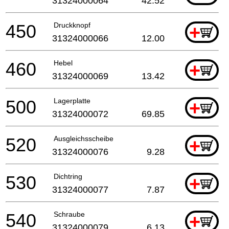
31324000064
42.52
450
Druckknopf
+
31324000066
12.00
460
Hebel
+
31324000069
13.42
500
Lagerplatte
+
31324000072
69.85
520
Ausgleichsscheibe
+
31324000076
9.28
530
Dichtring
+
31324000077
7.87
540
Schraube
+
31324000079
6.13