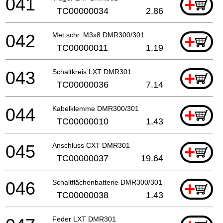
041
+
TC00000034
2.86
042
Met.schr. M3x8 DMR300/301
+
TC00000011
1.19
043
Schaltkreis LXT DMR301
+
TC00000036
7.14
044
Kabelklemme DMR300/301
+
TC00000010
1.43
045
Anschluss CXT DMR301
+
TC00000037
19.64
046
Schaltflächenbatterie DMR300/301
+
TC00000038
1.43
Feder LXT DMR301