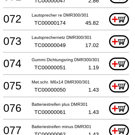
TC00000047
2.86
072
Lautsprecher re DMR300/301
+
TC00000174
45.82
073
Lautsprechernetz DMR300/301
+
TC00000049
17.02
074
Gummi Dichtungsring DMR300/301
+
TC00000051
1.19
075
Met.schr. M6x14 DMR300/301
+
TC00000050
1.43
076
Batteriestreifen plus DMR301
+
TC00000061
1.43
077
Batteriestreifen minus DMR301
+
TC00000062
1.43