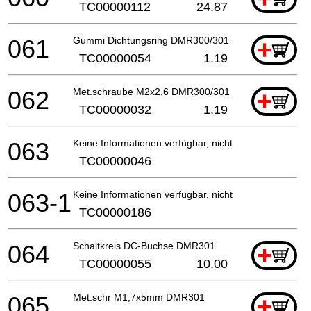
TC00000112
24.87
061
Gummi Dichtungsring DMR300/301
+
TC00000054
1.19
062
Met.schraube M2x2,6 DMR300/301
+
TC00000032
1.19
063
Keine Informationen verfügbar, nicht bestellbar
TC00000046
063-1
Keine Informationen verfügbar, nicht bestellbar
TC00000186
064
Schaltkreis DC-Buchse DMR301
+
TC00000055
10.00
065
Met.schr M1,7x5mm DMR301
+