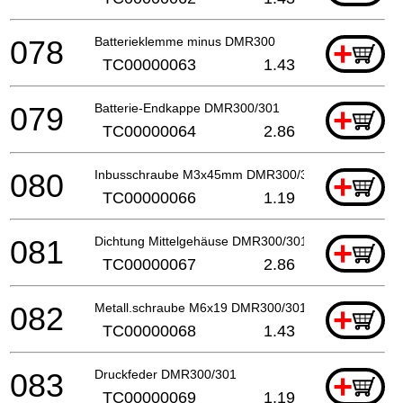
078
Batterieklemme minus DMR300
+
TC00000063
1.43
079
Batterie-Endkappe DMR300/301
+
TC00000064
2.86
080
Inbusschraube M3x45mm DMR300/301
+
TC00000066
1.19
081
Dichtung Mittelgehäuse DMR300/301
+
TC00000067
2.86
082
Metall.schraube M6x19 DMR300/301
+
TC00000068
1.43
083
Druckfeder DMR300/301
+
TC00000069
1.19