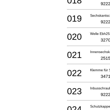
018
9222
019
Sechskantsc
9222
020
Welle Ebh25
3270
021
Innensechs
2515
022
Klemme für
3471
023
Inbusschrau
9222
024
Schutzkapp