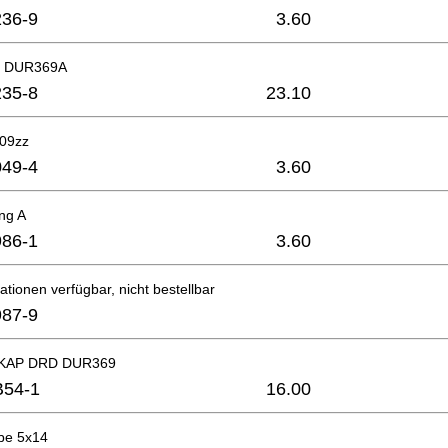
36-9
3.60
tz DUR369A
35-8
23.10
609zz
49-4
3.60
ng A
86-1
3.60
ationen verfügbar, nicht bestellbar
87-9
AP DRD DUR369
B54-1
16.00
be 5x14