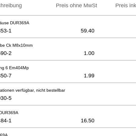
hreibung
Preis ohne MwSt
Preis in
häuse DUR369A
53-1
59.40
aube Ck M8x10mm
90-2
1.00
ing 6 Em404Mp
50-7
1.99
ationen verfügbar, nicht bestellbar
30-5
 DUR369A
84-1
16.50
369A