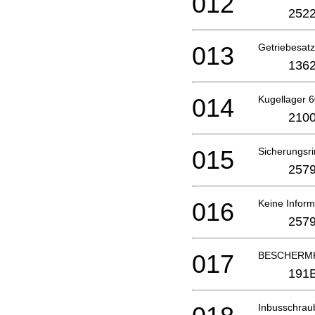
012
2522
013
Getriebesa
1362
014
Kugellager 
2100
015
Sicherungsri
2579
016
Keine Inform
2579
017
BESCHERMK
191
Inbusschrau