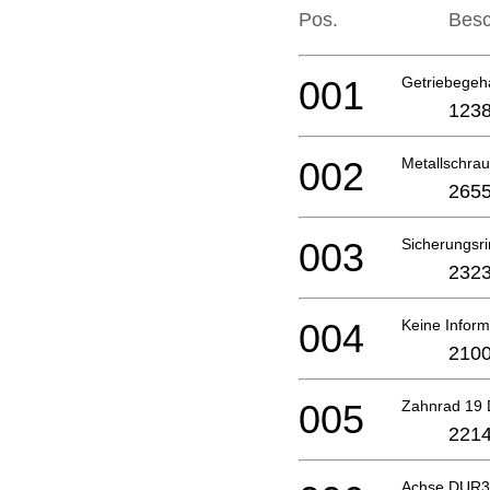
Pos.
Besc
001
Getriebege
1238
002
Metallschr
2655
003
Sicherungsr
2323
004
Keine Inform
2100
005
Zahnrad 19
2214
Achse DUR