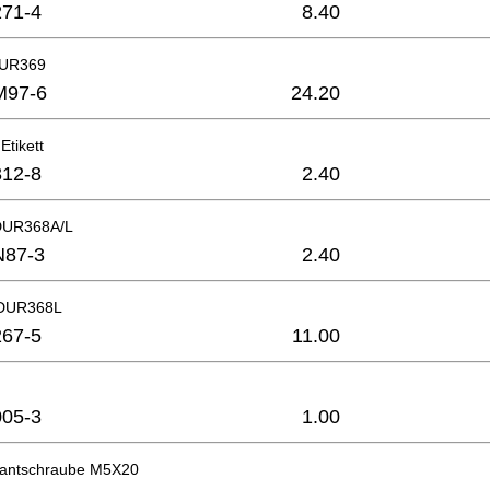
71-4
8.40
 DUR369
M97-6
24.20
Etikett
12-8
2.40
 DUR368A/L
N87-3
2.40
 DUR368L
67-5
11.00
05-3
1.00
kantschraube M5X20