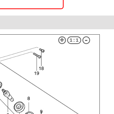
+
-
1:1