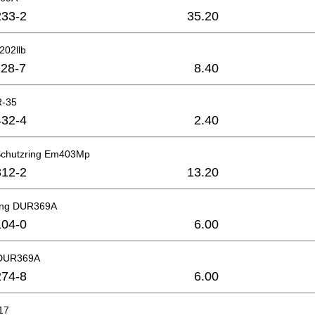
33-2
35.20
202llb
28-7
8.40
R-35
32-4
2.40
Schutzring Em403Mp
12-2
13.20
ing DUR369A
04-0
6.00
 DUR369A
74-8
6.00
17