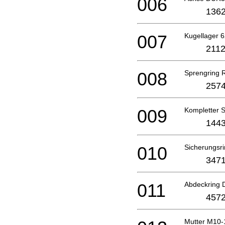
006
1362
007
Kugellager 6
2112
008
Sprengring 
2574
009
Kompletter 
1443
010
Sicherungsr
3471
011
Abdeckring
4572
Mutter M10-