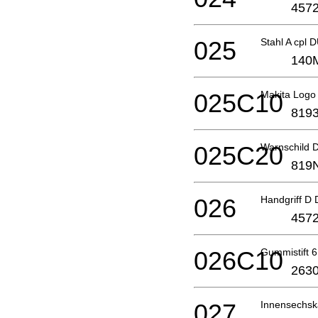
4572
025
Stahl A cpl
140
025C10
Makita Logo 
8193
025C20
Warnschild
819
026
Handgriff D
4572
026C10
Gummistift 6
2630
027
Innensechs