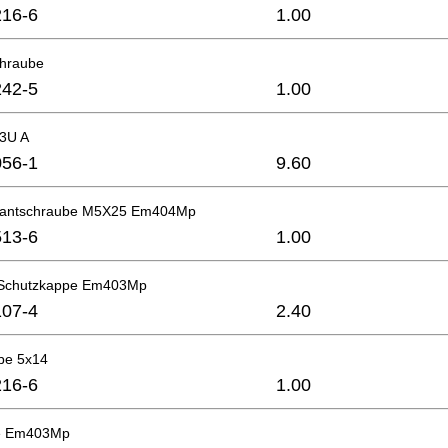
16-6
1.00
hraube
42-5
1.00
3U A
56-1
9.60
kantschraube M5X25 Em404Mp
13-6
1.00
 Schutzkappe Em403Mp
07-4
2.40
be 5x14
16-6
1.00
e Em403Mp