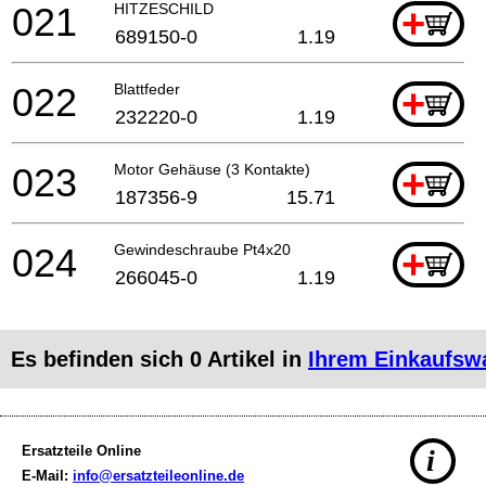
021
HITZESCHILD
+
689150-0
1.19
022
Blattfeder
+
232220-0
1.19
023
Motor Gehäuse (3 Kontakte)
+
187356-9
15.71
024
Gewindeschraube Pt4x20
+
266045-0
1.19
Es befinden sich
0
Artikel in
Ihrem Einkaufsw
Ersatzteile Online
i
E-Mail:
info@ersatzteileonline.de