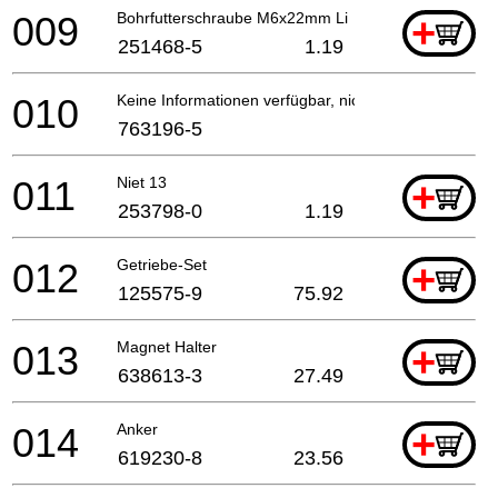
009
Bohrfutterschraube M6x22mm Li
+
251468-5
1.19
010
Keine Informationen verfügbar, nicht bestellbar
763196-5
011
Niet 13
+
253798-0
1.19
012
Getriebe-Set
+
125575-9
75.92
013
Magnet Halter
+
638613-3
27.49
014
Anker
+
619230-8
23.56