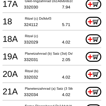
17A
Gleit-ringzahnrad Ds14dvb/ds18dvb Dv12dv/dv14dv/d
+
332030
7.94
18
Ritzel (c) Ds9dvf3
+
324112
5.71
18A
Ritzel (c)
+
332029
4.02
19A
Planetzahnrad (b) Satz (3st) Ds9dva/ds12dva/ds14d
+
332031
2.05
20A
Ritzel (b)
+
332032
4.02
21A
Planetenzahnrad (a) Satz (3 Stk.)
+
332034
4.02
Erstes Ringzahnrad Ds14dvb/dv12dv Ds18dvb/dv14dv