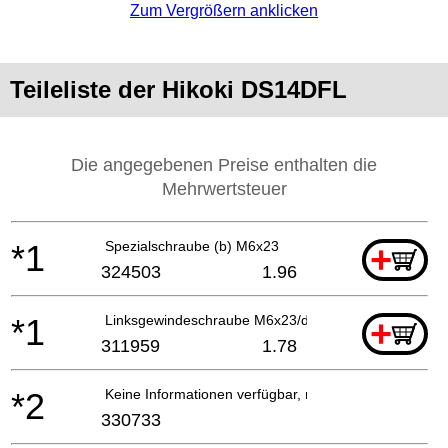
Zum Vergrößern anklicken
Teileliste der Hikoki DS14DFL
Die angegebenen Preise enthalten die
Mehrwertsteuer
*1
Spezialschraube (b) M6x23
+
324503
1.96
*1
Linksgewindeschraube M6x23/ds18dv Ds9dva/ds10dv
+
311959
1.78
*2
Keine Informationen verfügbar, nicht bestellbar
330733