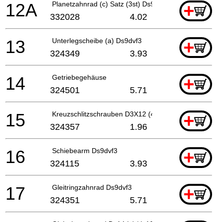
12A
Planetzahnrad (c) Satz (3st) Ds9dva/ds10dv2/ds12d
+
332028
4.02
13
Unterlegscheibe (a) Ds9dvf3
+
324349
3.93
14
Getriebegehäuse
+
324501
5.71
15
Kreuzschlitzschrauben D3X12 (4 Stück)
+
324357
1.96
16
Schiebearm Ds9dvf3
+
324115
3.93
17
Gleitringzahnrad Ds9dvf3
+
324351
5.71