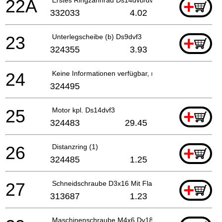
22A
+
332033
4.02
23
Unterlegscheibe (b) Ds9dvf3
+
324355
3.93
24
Keine Informationen verfügbar, nicht bestellbar
324495
25
Motor kpl. Ds14dvf3
+
324483
29.45
26
Distanzring (1)
+
324485
1.25
27
Schneidschraube D3x16 Mit Flansch (schwarz) Dv18d
+
313687
1.23
Maschinenschraube M4x6 Dv18dvf, Dv14dvf