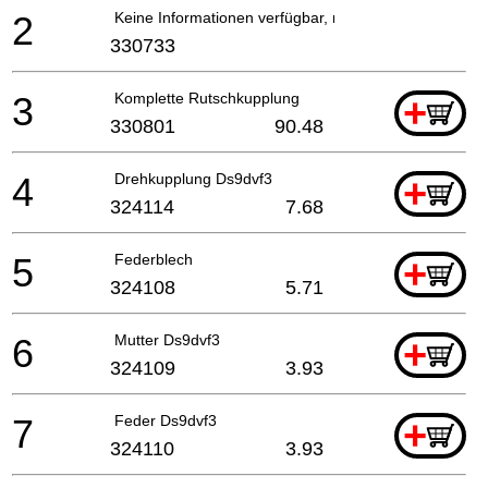
2
Keine Informationen verfügbar, nicht bestellbar
330733
3
Komplette Rutschkupplung
+
330801
90.48
4
Drehkupplung Ds9dvf3
+
324114
7.68
5
Federblech
+
324108
5.71
6
Mutter Ds9dvf3
+
324109
3.93
7
Feder Ds9dvf3
+
324110
3.93