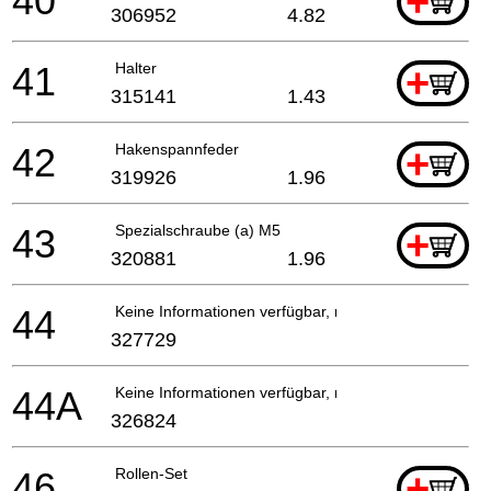
40
+
306952
4.82
41
Halter
+
315141
1.43
42
Hakenspannfeder
+
319926
1.96
43
Spezialschraube (a) M5
+
320881
1.96
44
Keine Informationen verfügbar, nicht bestellbar
327729
44A
Keine Informationen verfügbar, nicht bestellbar
326824
46
Rollen-Set
+