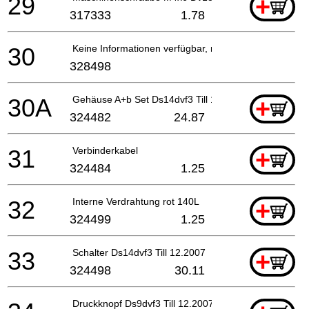
29
+
317333
1.78
30
Keine Informationen verfügbar, nicht bestellbar
328498
30A
Gehäuse A+b Set Ds14dvf3 Till 12.2007
+
324482
24.87
31
Verbinderkabel
+
324484
1.25
32
Interne Verdrahtung rot 140L
+
324499
1.25
33
Schalter Ds14dvf3 Till 12.2007
+
324498
30.11
Druckknopf Ds9dvf3 Till 12.2007