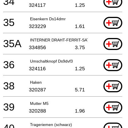
34
+
324117
1.25
35
Eisenkern Ds14dmr
+
323229
1.61
35A
INTERNER DRAHT-FERRIT-SATZ
+
334856
3.75
36
Umschaltknopf Ds9dvf3
+
324116
1.25
38
Haken
+
320287
5.71
39
Mutter M5
+
320288
1.96
Trageriemen (schwarz)