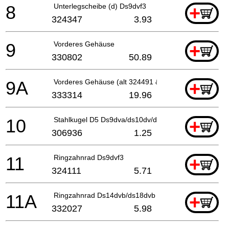
8
Unterlegscheibe (d) Ds9dvf3
+
324347
3.93
9
Vorderes Gehäuse
+
330802
50.89
9A
Vorderes Gehäuse (alt 324491 & 332026)
+
333314
19.96
10
Stahlkugel D5 Ds9dva/ds10dv/dv2/ Ds12dva/ds13dv2/
+
306936
1.25
11
Ringzahnrad Ds9dvf3
+
324111
5.71
11A
Ringzahnrad Ds14dvb/ds18dvb Dv12dv/dv14dv/dv18d
+
332027
5.98