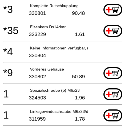
*3
Komplette Rutschkupplung
+
330801
90.48
*35
Eisenkern Ds14dmr
+
323229
1.61
*4
Keine Informationen verfügbar, nicht bestellbar
330804
*9
Vorderes Gehäuse
+
330802
50.89
1
Spezialschraube (b) M6x23
+
324503
1.96
1
Linksgewindeschraube M6x23/ds18dv Ds9dva/ds10dv
+
311959
1.78