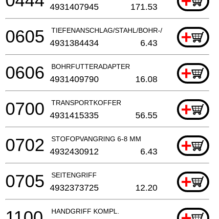
0444
+
4931407945
171.53
0605
TIEFENANSCHLAG/STAHL/BOHR-/KOMBIHAMMER
+
4931384434
6.43
0606
BOHRFUTTERADAPTER
+
4931409790
16.08
0700
TRANSPORTKOFFER
+
4931415335
56.55
0702
STOFOPVANGRING 6-8 MM
+
4932430912
6.43
0705
SEITENGRIFF
+
4932373725
12.20
1100
HANDGRIFF KOMPL.
+