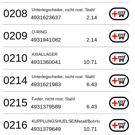
0208
Unterlegscheibe, nicht rost. Stahl
+
4931623637
2.14
0209
O-RING
+
4931941082
2.14
0210
AXIALLAGER
+
4931360041
10.71
0214
Unterlegscheibe, nicht rost. Stahl
+
4931621983
6.43
0215
Feder, nicht rost. Stahl
+
4931379589
6.43
0216
KUPPLUNGSHUELSE/Metall/Bohrhammer
+
4931379649
10.71