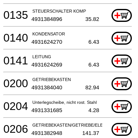
0135
STEUERSCHALTER KOMP
+
4931384896
35.82
0140
KONDENSATOR
+
4931624270
6.43
0141
LEITUNG
+
4931624269
6.43
0200
GETRIEBEKASTEN
+
4931384040
82.94
0204
Unterlegscheibe, nicht rost. Stahl
+
4931331685
4.28
0206
GETRIEBEKASTEN/GETRIEBE/ELEKTROWERKZEU
+
4931382948
141.37