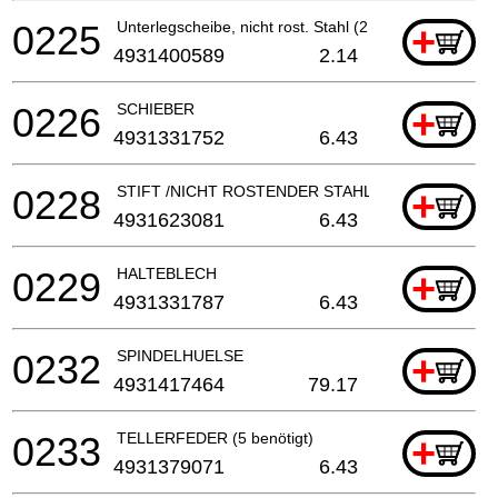
0225
Unterlegscheibe, nicht rost. Stahl (2 benötigt)
+
4931400589
2.14
0226
SCHIEBER
+
4931331752
6.43
0228
STIFT /NICHT ROSTENDER STAHL
+
4931623081
6.43
0229
HALTEBLECH
+
4931331787
6.43
0232
SPINDELHUELSE
+
4931417464
79.17
0233
TELLERFEDER (5 benötigt)
+
4931379071
6.43