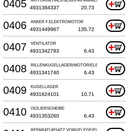
0405
+
4931384337
20.73
0406
ANKER F.ELEKTROMOTOR
+
4931449967
135.72
0407
VENTILATOR
+
4931342793
6.43
0408
RILLENKUGELLAGER/MOTOR/ELEKTROWERKZEU
+
4931341740
6.43
0409
KUGELLAGER
+
4931624101
10.71
0410
ISOLIERSCHEIBE
+
4931353260
6.43
REPARATURSATZ VORGELEGE/ELEKTROWERKZE