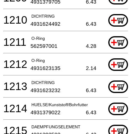
4931379705
6.43
1210
DICHTRING
+
4931624492
6.43
1211
O-Ring
+
562597001
4.28
1212
O-Ring
+
4931623135
2.14
1213
DICHTRING
+
4931623232
6.43
1214
HUELSE/Kunststoff/Bohrfutter
+
4931379022
6.43
1215
DAEMPFUNGSELEMENT
+