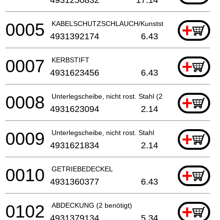
0005
KABELSCHUTZSCHLAUCH/Kunststoff/Elektrowe
+
4931392174
6.43
0007
KERBSTIFT
+
4931623456
6.43
0008
Unterlegscheibe, nicht rost. Stahl (2 benötigt)
+
4931623094
2.14
0009
Unterlegscheibe, nicht rost. Stahl
+
4931621834
2.14
0010
GETRIEBEDECKEL
+
4931360377
6.43
0102
ABDECKUNG (2 benötigt)
+
4931379134
5.34