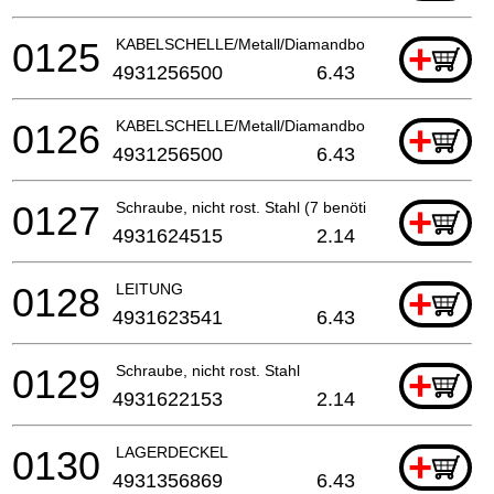
0125
KABELSCHELLE/Metall/Diamandbohrmaschine
+
4931256500
6.43
0126
KABELSCHELLE/Metall/Diamandbohrmaschine
+
4931256500
6.43
0127
Schraube, nicht rost. Stahl (7 benötigt)
+
4931624515
2.14
0128
LEITUNG
+
4931623541
6.43
0129
Schraube, nicht rost. Stahl
+
4931622153
2.14
0130
LAGERDECKEL
+
4931356869
6.43