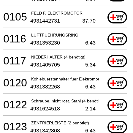
0105
FELD F. ELEKTROMOTOR
+
4931442731
37.70
0116
LUFTFUEHRUNGSRING
+
4931353230
6.43
0117
NIEDERHALTER (4 benötigt)
+
4931405705
5.34
0120
Kohlebuerstenhalter fuer Elektromotor (2 benötigt)
+
4931382268
6.43
0122
Schraube, nicht rost. Stahl (4 benötigt)
+
4931624518
2.14
0123
ZENTRIERLEISTE (2 benötigt)
+
4931342808
6.43