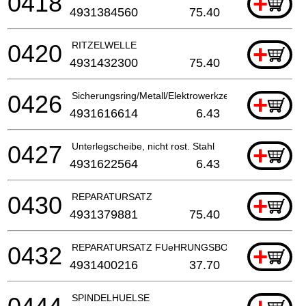
0418
+
4931384560
75.40
0420
RITZELWELLE
+
4931432300
75.40
0426
Sicherungsring/Metall/Elektrowerkzeuge
+
4931616614
6.43
0427
Unterlegscheibe, nicht rost. Stahl
+
4931622564
6.43
0430
REPARATURSATZ
+
4931379881
75.40
0432
REPARATURSATZ FUeHRUNGSBOLZEN/BOHRHA
+
4931400216
37.70
SPINDELHUELSE