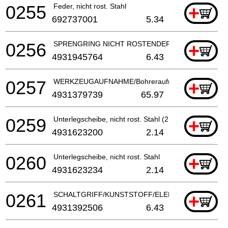
0255
Feder, nicht rost. Stahl
+
692737001
5.34
0256
SPRENGRING NICHT ROSTENDER STAHL
+
4931945764
6.43
0257
WERKZEUGAUFNAHME/Bohreraufnahme
+
4931379739
65.97
0259
Unterlegscheibe, nicht rost. Stahl (2 benötigt)
+
4931623200
2.14
0260
Unterlegscheibe, nicht rost. Stahl
+
4931623234
2.14
0261
SCHALTGRIFF/KUNSTSTOFF/ELEKTROWERKZEU
+
4931392506
6.43