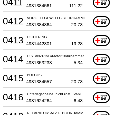
0411
+
4931384561
111.22
0412
VORGELEGEWELLE/BOHRHAMMER
+
4931384864
20.73
0413
DICHTRING
+
4931442301
19.28
0414
DISTANZRING/Motor/Bohrhammer
+
4931353238
5.34
0415
BUECHSE
+
4931384557
20.73
0416
Unterlegscheibe, nicht rost. Stahl
+
4931624264
6.43
REPARATURSATZ F. BOHRHAMMER