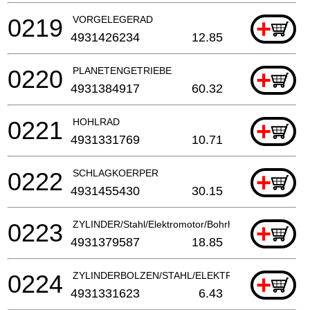
0219
VORGELEGERAD
+
4931426234
12.85
0220
PLANETENGETRIEBE
+
4931384917
60.32
0221
HOHLRAD
+
4931331769
10.71
0222
SCHLAGKOERPER
+
4931455430
30.15
0223
ZYLINDER/Stahl/Elektromotor/Bohrhammer
+
4931379587
18.85
0224
ZYLINDERBOLZEN/STAHL/ELEKTROWERKZEUG
+
4931331623
6.43