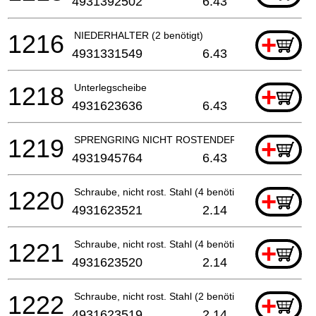
4931392502
6.43
1216
NIEDERHALTER (2 benötigt)
+
4931331549
6.43
1218
Unterlegscheibe
+
4931623636
6.43
1219
SPRENGRING NICHT ROSTENDER STAHL
+
4931945764
6.43
1220
Schraube, nicht rost. Stahl (4 benötigt)
+
4931623521
2.14
1221
Schraube, nicht rost. Stahl (4 benötigt)
+
4931623520
2.14
1222
Schraube, nicht rost. Stahl (2 benötigt)
+
4931623519
2.14