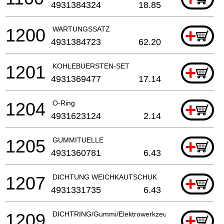
4931384324
18.85
1200
WARTUNGSSATZ
+
4931384723
62.20
1201
KOHLEBUERSTEN-SET
+
4931369477
17.14
1204
O-Ring
+
4931623124
2.14
1205
GUMMITUELLE
+
4931360781
6.43
1207
DICHTUNG WEICHKAUTSCHUK
+
4931331735
6.43
1209
DICHTRING/Gummi/Elektrowerkzeuge
+