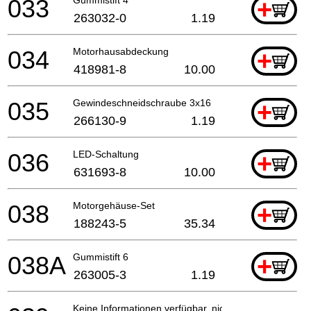
033
+
263032-0
1.19
034
Motorhausabdeckung
+
418981-8
10.00
035
Gewindeschneidschraube 3x16
+
266130-9
1.19
036
LED-Schaltung
+
631693-8
10.00
038
Motorgehäuse-Set
+
188243-5
35.34
038A
Gummistift 6
+
263005-3
1.19
Keine Informationen verfügbar, nicht bestellbar