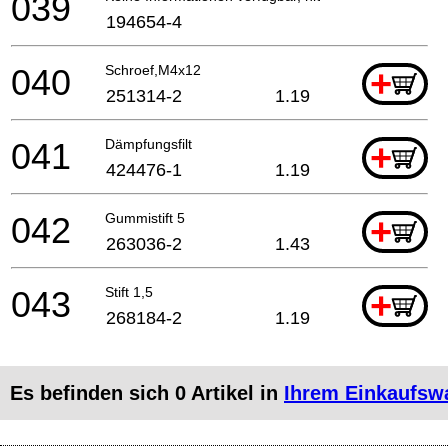
039
194654-4
040
Schroef,M4x12
+
251314-2
1.19
041
Dämpfungsfilt
+
424476-1
1.19
042
Gummistift 5
+
263036-2
1.43
043
Stift 1,5
+
268184-2
1.19
Es befinden sich
0
Artikel in
Ihrem Einkaufsw