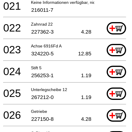
021
Keine Informationen verfügbar, nicht bestellbar
216011-7
022
Zahnrad 22
+
227362-3
4.28
023
Achse 6916Fd A
+
324220-5
12.85
024
Stift 5
+
256253-1
1.19
025
Unterlegscheibe 12
+
267212-0
1.19
026
Getriebe
+
227150-8
4.28