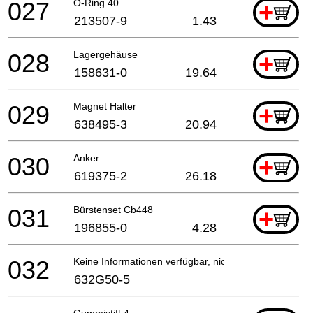
027
O-Ring 40
+
213507-9
1.43
028
Lagergehäuse
+
158631-0
19.64
029
Magnet Halter
+
638495-3
20.94
030
Anker
+
619375-2
26.18
031
Bürstenset Cb448
+
196855-0
4.28
032
Keine Informationen verfügbar, nicht bestellbar
632G50-5
Gummistift 4