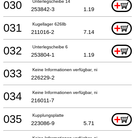
030
Unterlegscheibe 14
+
253842-3
1.19
031
Kugellager 626llb
+
211016-2
7.14
032
Unterlegscheibe 6
+
253804-1
1.19
033
Keine Informationen verfügbar, nicht bestellbar
226229-2
034
Keine Informationen verfügbar, nicht bestellbar
216011-7
035
Kupplungsplatte
+
223086-9
5.71
Keine Informationen verfügbar, nicht bestellbar