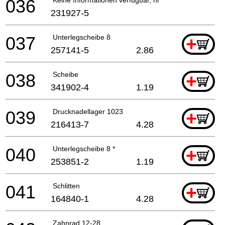
036
231927-5
037
Unterlegscheibe 8
+
257141-5
2.86
038
Scheibe
+
341902-4
1.19
039
Drucknadellager 1023
+
216413-7
4.28
040
Unterlegscheibe 8 *
+
253851-2
1.19
041
Schlitten
+
164840-1
4.28
Zahnrad 12-28