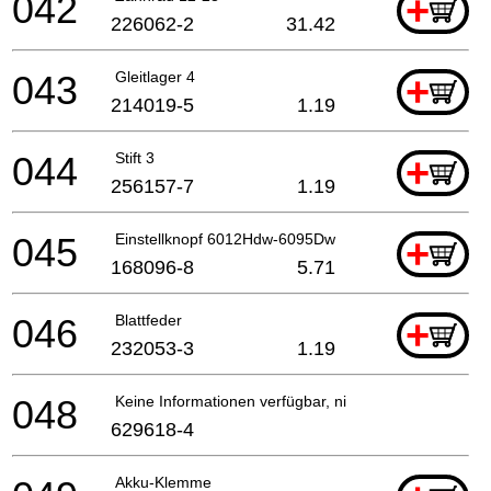
042
+
226062-2
31.42
043
Gleitlager 4
+
214019-5
1.19
044
Stift 3
+
256157-7
1.19
045
Einstellknopf 6012Hdw-6095Dw
+
168096-8
5.71
046
Blattfeder
+
232053-3
1.19
048
Keine Informationen verfügbar, nicht bestellbar
629618-4
Akku-Klemme