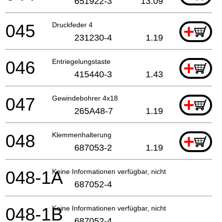
651922-3
13.09
045
Druckfeder 4
+
231230-4
1.19
046
Entriegelungstaste
+
415440-3
1.43
047
Gewindebohrer 4x18
+
265A48-7
1.19
048
Klemmenhalterung
+
687053-2
1.19
048-1A
Keine Informationen verfügbar, nicht bestellbar
687052-4
048-1B
Keine Informationen verfügbar, nicht bestellbar
687052-4