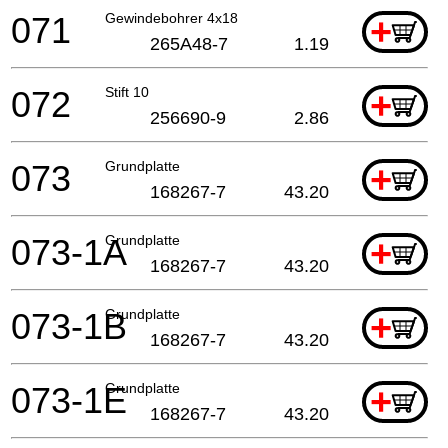
071
Gewindebohrer 4x18
+
265A48-7
1.19
072
Stift 10
+
256690-9
2.86
073
Grundplatte
+
168267-7
43.20
073-1A
Grundplatte
+
168267-7
43.20
073-1B
Grundplatte
+
168267-7
43.20
073-1E
Grundplatte
+
168267-7
43.20