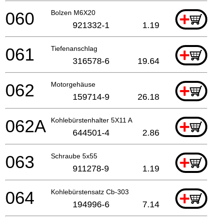
060
Bolzen M6X20
+
921332-1
1.19
061
Tiefenanschlag
+
316578-6
19.64
062
Motorgehäuse
+
159714-9
26.18
062A
Kohlebürstenhalter 5X11 A
+
644501-4
2.86
063
Schraube 5x55
+
911278-9
1.19
064
Kohlebürstensatz Cb-303
+
194996-6
7.14