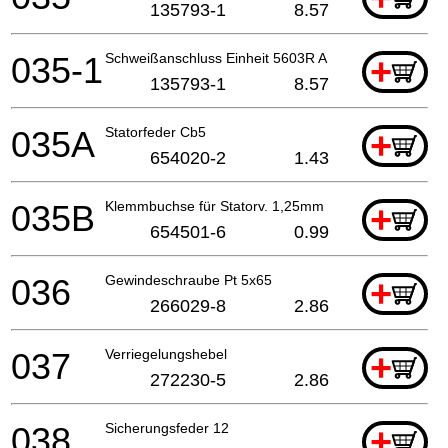
135793-1
8.57
035-1
Schweißanschluss Einheit 5603R A
+
135793-1
8.57
035A
Statorfeder Cb5
+
654020-2
1.43
035B
Klemmbuchse für Statorv. 1,25mm
+
654501-6
0.99
036
Gewindeschraube Pt 5x65
+
266029-8
2.86
037
Verriegelungshebel
+
272230-5
2.86
038
Sicherungsfeder 12
+