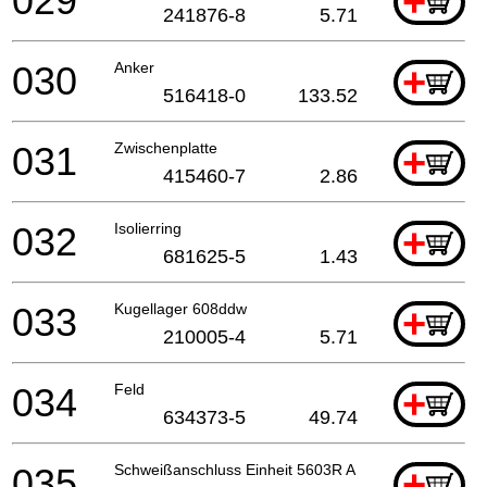
029
+
241876-8
5.71
030
Anker
+
516418-0
133.52
031
Zwischenplatte
+
415460-7
2.86
032
Isolierring
+
681625-5
1.43
033
Kugellager 608ddw
+
210005-4
5.71
034
Feld
+
634373-5
49.74
035
Schweißanschluss Einheit 5603R A
+