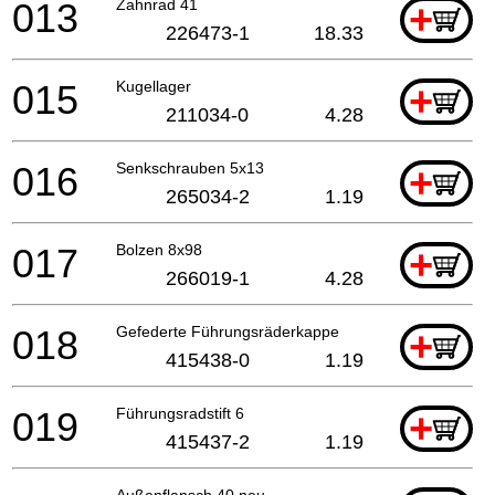
013
Zahnrad 41
+
226473-1
18.33
015
Kugellager
+
211034-0
4.28
016
Senkschrauben 5x13
+
265034-2
1.19
017
Bolzen 8x98
+
266019-1
4.28
018
Gefederte Führungsräderkappe
+
415438-0
1.19
019
Führungsradstift 6
+
415437-2
1.19
Außenflansch 40 neu