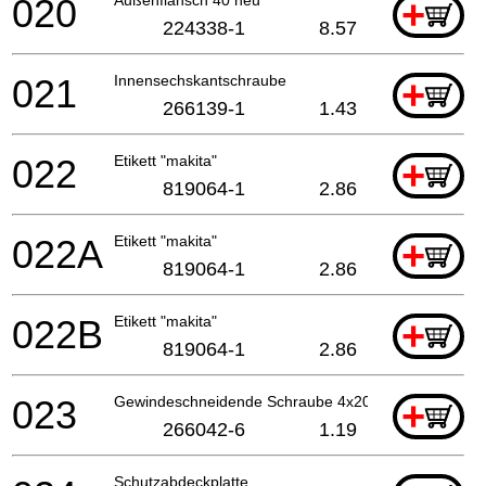
020
+
224338-1
8.57
021
Innensechskantschraube
+
266139-1
1.43
022
Etikett "makita"
+
819064-1
2.86
022A
Etikett "makita"
+
819064-1
2.86
022B
Etikett "makita"
+
819064-1
2.86
023
Gewindeschneidende Schraube 4x20
+
266042-6
1.19
Schutzabdeckplatte