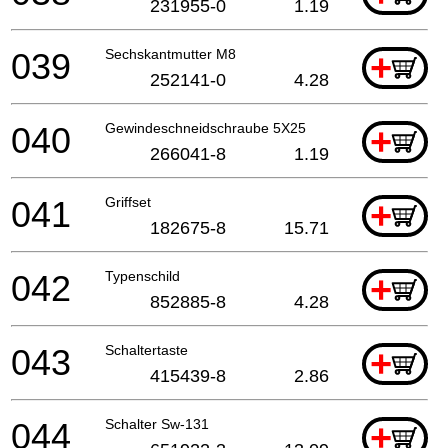
231955-0
1.19
039
Sechskantmutter M8
+
252141-0
4.28
040
Gewindeschneidschraube 5X25
+
266041-8
1.19
041
Griffset
+
182675-8
15.71
042
Typenschild
+
852885-8
4.28
043
Schaltertaste
+
415439-8
2.86
044
Schalter Sw-131
+