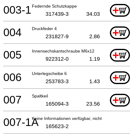
003-1
Federnde Schutzkappe
+
317439-3
34.03
004
Druckfeder 4
+
231827-9
2.86
005
Innensechskantschraube M6x12
+
922312-0
1.19
006
Unterlegscheibe 6
+
253783-3
1.43
007
Spaltkeil
+
165094-3
23.56
007-1A
Keine Informationen verfügbar, nicht bestellbar
165623-2