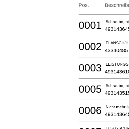
Pos.
Beschreib
0001
Schraube, nic
49314364
0002
FLANSCH/H
43340485
0003
LEISTUNGS
49314361
0005
Schraube, nic
49314351
0006
Nicht mehr li
49314364
TORX-SCHRA