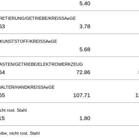
5.40
RETIERUNG/GETRIEBE/KREISSAeGE
63
3.78
KUNSTSTOFF/KREISSAeGE
5.68
ASTEN/GETRIEBE/ELEKTROWERKZEUG
64
72.86
ALTER/HANDKREISSAeGE
65
107.71
1
ht rost. Stahl
15
1.80
be, nicht rost. Stahl