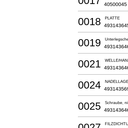
0017
40500045
0018
PLATTE
49314364
0019
Unterlegsch
49314364
0021
WELLE/HAN
49314364
0024
NADELLAGE
49314356
0025
Schraube, nic
49314364
0027
FILZDICHT