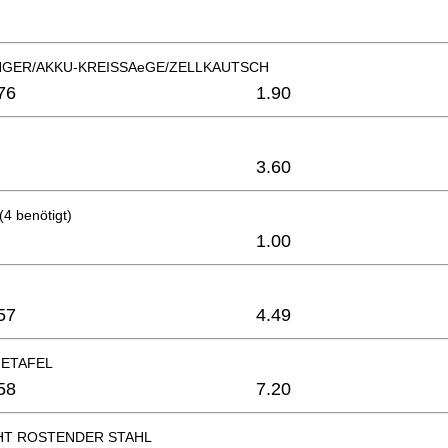
GER/AKKU-KREISSAeGE/ZELLKAUTSCH
76
1.90
3.60
 benötigt)
1.00
57
4.49
GETAFEL
58
7.20
HT ROSTENDER STAHL