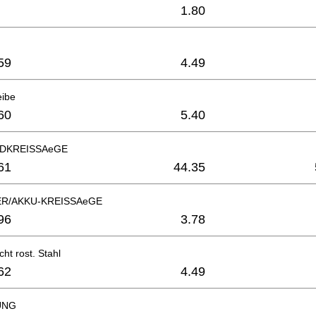
1.80
59
4.49
eibe
60
5.40
DKREISSAeGE
61
44.35
R/AKKU-KREISSAeGE
96
3.78
ht rost. Stahl
62
4.49
UNG