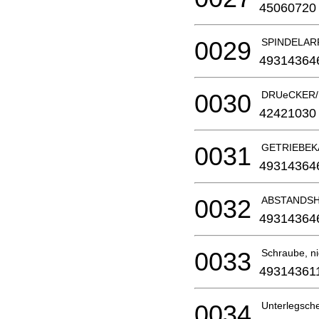
45060720
0029
SPINDELAR
49314364
0030
DRUeCKER/
42421030
0031
GETRIEBEK
49314364
0032
ABSTANDSH
49314364
0033
Schraube, nic
49314361
0034
Unterlegschei