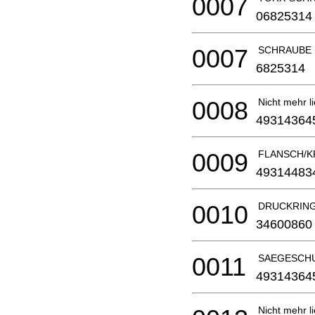
0007
06825314
0007
SCHRAUBE (4
6825314
0008
Nicht mehr li
49314364
0009
FLANSCH/K
49314483
0010
DRUCKRING
34600860
0011
SAEGESCHU
49314364
Nicht mehr li