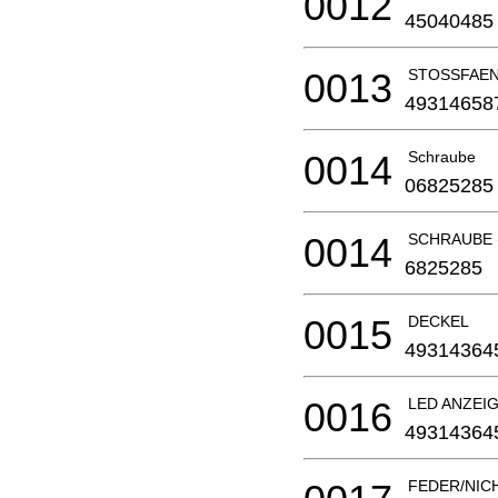
0012
45040485
0013
STOSSFAEN
49314658
0014
Schraube
06825285
0014
SCHRAUBE (4
6825285
0015
DECKEL
49314364
0016
LED ANZEI
49314364
FEDER/NIC