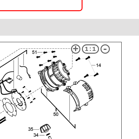
+
-
1:1