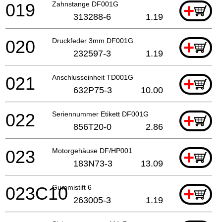
019
Zahnstange DF001G
+
313288-6
1.19
020
Druckfeder 3mm DF001G
+
232597-3
1.19
021
Anschlusseinheit TD001G
+
632P75-3
10.00
022
Seriennummer Etikett DF001G
+
856T20-0
2.86
023
Motorgehäuse DF/HP001
+
183N73-3
13.09
023C10
Gummistift 6
+
263005-3
1.19