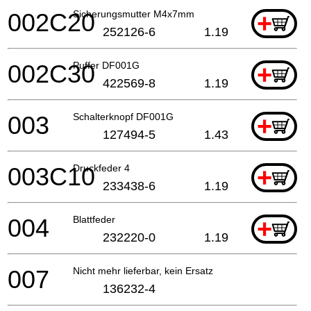
002C20
Sicherungsmutter M4x7mm
+
252126-6
1.19
002C30
Puffer DF001G
+
422569-8
1.19
003
Schalterknopf DF001G
+
127494-5
1.43
003C10
Druckfeder 4
+
233438-6
1.19
004
Blattfeder
+
232220-0
1.19
007
Nicht mehr lieferbar, kein Ersatz
136232-4