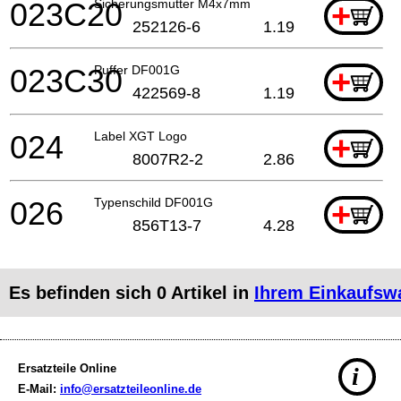
023C20
Sicherungsmutter M4x7mm
+
252126-6
1.19
023C30
Puffer DF001G
+
422569-8
1.19
024
Label XGT Logo
+
8007R2-2
2.86
026
Typenschild DF001G
+
856T13-7
4.28
Es befinden sich
0
Artikel in
Ihrem Einkaufsw
Ersatzteile Online
i
E-Mail:
info@ersatzteileonline.de