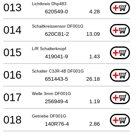
013
Lichtkreis Dhp483
+
620549-0
4.28
014
Schaltkreissensor DF001G
+
620C81-2
13.09
015
L/R Schalterknopf
+
419041-9
1.43
016
Schalter C3JR-4B DF001G
+
651443-5
26.18
017
Welle 3mm DF001G
+
256949-4
1.19
018
Getriebe DF001G
+
140R76-4
2.86