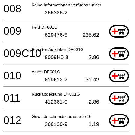
008
Keine Informationen verfügbar, nicht bestellbar
266326-2
009
Feld DF001G
+
629476-8
235.62
009C10
Schalter Aufkleber DF001G
+
8009H0-8
2.86
010
Anker DF001G
+
619613-2
31.42
011
Rückabdeckung DF001G
+
412361-0
2.86
012
Gewindeschneidschraube 3x16
+
266130-9
1.19