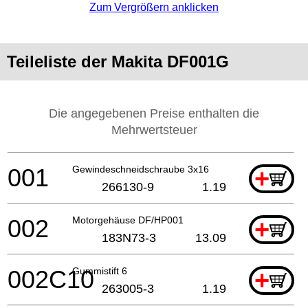
Zum Vergrößern anklicken
Teileliste der Makita DF001G
Die angegebenen Preise enthalten die
Mehrwertsteuer
001
Gewindeschneidschraube 3x16
+
266130-9
1.19
002
Motorgehäuse DF/HP001
+
183N73-3
13.09
002C10
Gummistift 6
+
263005-3
1.19