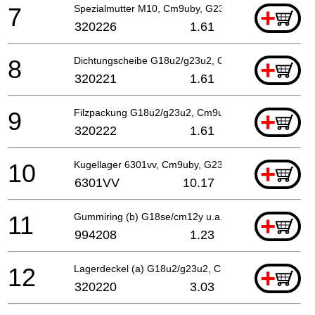
7
Spezialmutter M10, Cm9uby, G23ss
+
320226
1.61
8
Dichtungscheibe G18u2/g23u2, Cm9uby
+
320221
1.61
9
Filzpackung G18u2/g23u2, Cm9uby
+
320222
1.61
10
Kugellager 6301vv, Cm9uby, G23ss
+
6301VV
10.17
11
Gummiring (b) G18se/cm12y u.a. G18u2/g23u2, Cm9
+
994208
1.23
12
Lagerdeckel (a) G18u2/g23u2, Cm9uby
+
320220
3.03