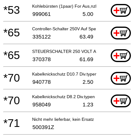
*53
Kohlebürsten (1paar) For Aus,nzl,gbr,nor,swe,den,
+
999061
5.00
*65
Controller-Schalter 250V Auf Sperrtyp
+
335122
63.49
*65
STEUERSCHALTER 250 VOLT AUS/SPERREN
+
370378
61.69
*70
Kabelknickschutz D10.7 Div.typen, Cm9by, H41mb, G
+
940778
2.50
*70
Kabelknickschutz D8.2 Div.typen H41mb, G23ss
+
958049
1.23
*71
Nicht mehr lieferbar, kein Ersatz
500391Z