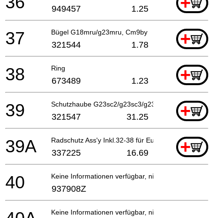
36
+
949457
1.25
37
Bügel G18mru/g23mru, Cm9by
+
321544
1.78
38
Ring
+
673489
1.23
39
Schutzhaube G23sc2/g23sc3/g23ua2 Includ.32-38
+
321547
31.25
39A
Radschutz Ass'y Inkl.32-38 für Europa
+
337225
16.69
40
Keine Informationen verfügbar, nicht bestellbar
937908Z
Keine Informationen verfügbar, nicht bestellbar