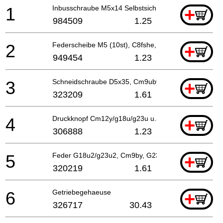
1
Inbusschraube M5x14 Selbstsich., Cm9uby
+
984509
1.25
2
Federscheibe M5 (10st), C8fshe, C8fse
+
949454
1.23
3
Schneidschraube D5x35, Cm9uby, G23ss
+
323209
1.61
4
Druckknopf Cm12y/g18u/g23u u.a G18u2/g23u2, Cm
+
306888
1.23
5
Feder G18u2/g23u2, Cm9by, G23ss
+
320219
1.61
6
Getriebegehaeuse
+
326717
30.43