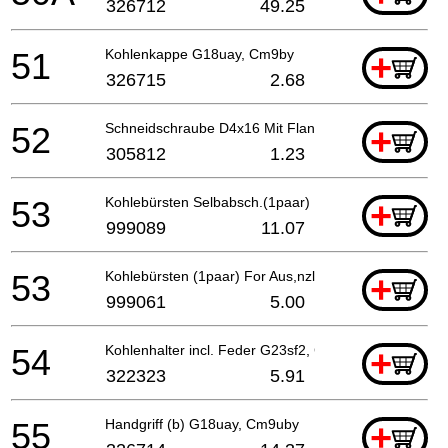
326712
49.25
51
Kohlenkappe G18uay, Cm9by
+
326715
2.68
52
Schneidschraube D4x16 Mit Flansch (schwarz), Cm9
+
305812
1.23
53
Kohlebürsten Selbabsch.(1paar)
+
999089
11.07
53
Kohlebürsten (1paar) For Aus,nzl,gbr,nor,swe,den,
+
999061
5.00
54
Kohlenhalter incl. Feder G23sf2, Cm9by
+
322323
5.91
55
Handgriff (b) G18uay, Cm9uby
+