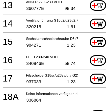
13
ANKER 220 -230 VOLT
+
360777E
98.34
14
Ventilatorführung G18u2/g23u2, Cm9uby
+
320215
1.61
15
Sechskantschneidschraube D5x75, Cm9uby
+
984271
1.23
16
FELD 230-240 VOLT
+
340846E
58.74
17
Filzscheibe G18sc/g23sa/u.a G23ss
+
937033
1.23
18A
Keine Informationen verfügbar, nicht bestellbar
336864