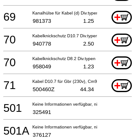
69
Kanalhülse für Kabel (d) Div.typen, Cm9uby, G23ss
+
981373
1.25
70
Kabelknickschutz D10.7 Div.typen, Cm9by, H41mb, G
+
940778
2.50
70
Kabelknickschutz D8.2 Div.typen H41mb, G23ss
+
958049
1.23
71
Kabel D10.7 für Gbr (230v), Cm9buby (cord Armor D
+
500460Z
44.34
501
Keine Informationen verfügbar, nicht bestellbar
325491
501A
Keine Informationen verfügbar, nicht bestellbar
376127