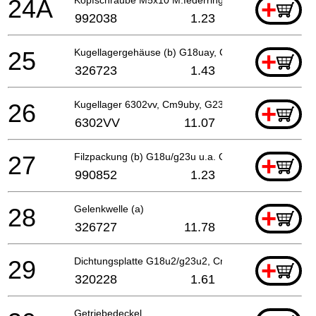
24A
+
992038
1.23
25
Kugellagergehäuse (b) G18uay, Cm9uby
+
326723
1.43
26
Kugellager 6302vv, Cm9uby, G23ss
+
6302VV
11.07
27
Filzpackung (b) G18u/g23u u.a. G18u2/g23u2, Cm9u
+
990852
1.23
28
Gelenkwelle (a)
+
326727
11.78
29
Dichtungsplatte G18u2/g23u2, Cm9uby, G23ss
+
320228
1.61
Getriebedeckel