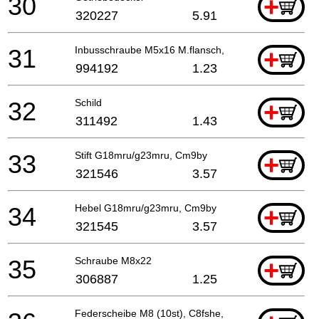
30
+
320227
5.91
31
Inbusschraube M5x16 M.flansch, Cm9uby, G23ss
+
994192
1.23
32
Schild
+
311492
1.43
33
Stift G18mru/g23mru, Cm9by
+
321546
3.57
34
Hebel G18mru/g23mru, Cm9by
+
321545
3.57
35
Schraube M8x22
+
306887
1.25
Federscheibe M8 (10st), C8fshe, Cm9by, C8fse