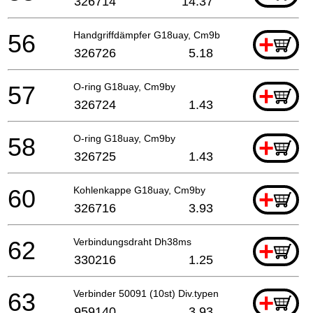
326714
14.37
56
Handgriffdämpfer G18uay, Cm9by
+
326726
5.18
57
O-ring G18uay, Cm9by
+
326724
1.43
58
O-ring G18uay, Cm9by
+
326725
1.43
60
Kohlenkappe G18uay, Cm9by
+
326716
3.93
62
Verbindungsdraht Dh38ms
+
330216
1.25
63
Verbinder 50091 (10st) Div.typen
+
959140
3.93