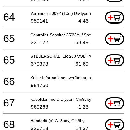
64
Verbinder 50092 (10st) Div.typen (usa, Can), C8fs
+
959141
4.46
65
Controller-Schalter 250V Auf Sperrtyp
+
335122
63.49
65
STEUERSCHALTER 250 VOLT AUS/SPERREN
+
370378
61.69
66
Keine Informationen verfügbar, nicht bestellbar
984750
67
Kabelklemme Div.typen, Cm9uby, G23ss
+
960266
1.23
68
Handgriff (a) G18uay, Cm9by
+
326713
14.37