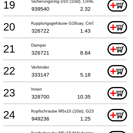
19
Sicherungsring D10 (10st), Cm9uby, Cg18dl Till 12
+
939540
2.32
20
Kupplungsgehäuse G18uay, Cm9uby
+
326722
1.43
21
Damper
+
326721
8.84
22
Verbinder
+
333147
5.18
23
Innen
+
328700
10.35
24
Kopfschraube M5x10 (10st), G23ss For Irl
+
949236
1.25
Kopfschraube M5x10 M.federring