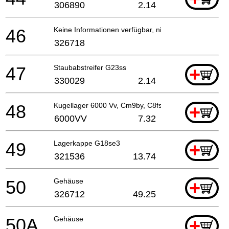
306890
2.14
46
Keine Informationen verfügbar, nicht bestellbar
326718
47
Staubabstreifer G23ss
+
330029
2.14
48
Kugellager 6000 Vv, Cm9by, C8fse, G23ss
+
6000VV
7.32
49
Lagerkappe G18se3
+
321536
13.74
50
Gehäuse
+
326712
49.25
50A
Gehäuse
+