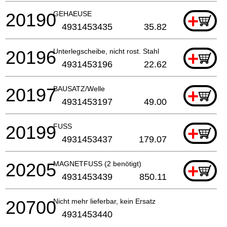
20190
GEHAEUSE
+
4931453435
35.82
20196
Unterlegscheibe, nicht rost. Stahl
+
4931453196
22.62
20197
BAUSATZ/Welle
+
4931453197
49.00
20199
FUSS
+
4931453437
179.07
20205
MAGNETFUSS (2 benötigt)
+
4931453439
850.11
20700
Nicht mehr lieferbar, kein Ersatz
4931453440