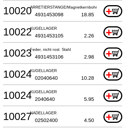
10020
ARRETIERSTANGE/Magnetkernbohrmaschine
+
4931453098
18.85
10022
KUGELLAGER
+
4931453105
2.26
10023
Feder, nicht rost. Stahl
+
4931453106
2.98
10024
KUGELLAGER
+
02040640
10.28
10024
KUGELLAGER
+
2040640
5.95
10027
NADELLAGER
+
02502400
4.50