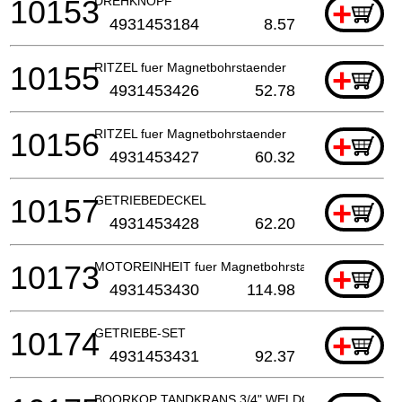
10153
DREHKNOPF
+
4931453184
8.57
10155
RITZEL fuer Magnetbohrstaender
+
4931453426
52.78
10156
RITZEL fuer Magnetbohrstaender
+
4931453427
60.32
10157
GETRIEBEDECKEL
+
4931453428
62.20
10173
MOTOREINHEIT fuer Magnetbohrstaender
+
4931453430
114.98
10174
GETRIEBE-SET
+
4931453431
92.37
BOORKOP TANDKRANS 3/4" WELDON NAAR 1/2" X