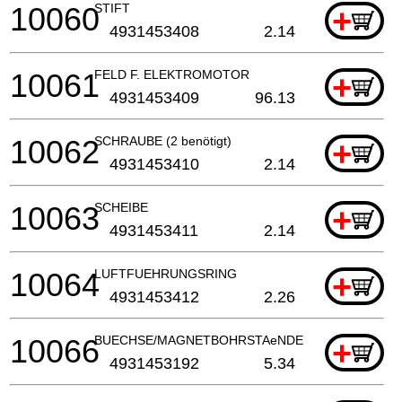
10060
STIFT
+
4931453408
2.14
10061
FELD F. ELEKTROMOTOR
+
4931453409
96.13
10062
SCHRAUBE (2 benötigt)
+
4931453410
2.14
10063
SCHEIBE
+
4931453411
2.14
10064
LUFTFUEHRUNGSRING
+
4931453412
2.26
10066
BUECHSE/MAGNETBOHRSTAeNDER
+
4931453192
5.34