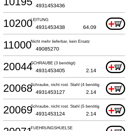
10195
4931453436
10200
LEITUNG
+
4931453438
64.09
11000
Nicht mehr lieferbar, kein Ersatz
49085270
20044
SCHRAUBE (3 benötigt)
+
4931453405
2.14
20068
Schraube, nicht rost. Stahl (4 benötigt)
+
4931453127
2.14
20069
Schraube, nicht rost. Stahl (5 benötigt)
+
4931453124
2.14
FUEHRUNGSHUELSE