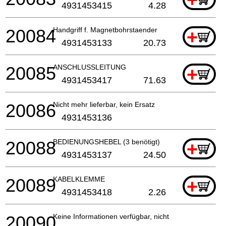
4931453415
4.28
20084
Handgriff f. Magnetbohrstaender
+
4931453133
20.73
20085
ANSCHLUSSLEITUNG
+
4931453417
71.63
20086
Nicht mehr lieferbar, kein Ersatz
4931453136
20088
BEDIENUNGSHEBEL (3 benötigt)
+
4931453137
24.50
20089
KABELKLEMME
+
4931453418
2.26
20090
Keine Informationen verfügbar, nicht bestellbar