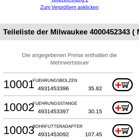
Zum Vergrößern anklicken
Teileliste der Milwaukee 4000452343 (
Die angegebenen Preise enthalten die
Mehrwertsteuer
10001
FUEHRUNGSBOLZEN
+
4931453396
35.82
10002
FUEHRUNGSSTANGE
+
4931453397
30.15
10003
BOHRFUTTERADAPTER
+
4931453092
107.45