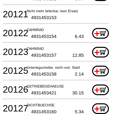
20121
Nicht mehr lieferbar, kein Ersatz
4931453153
20122
ZAHNRAD
+
4931453154
6.43
20123
ZAHNRAD
+
4931453157
12.85
20125
Unterlegscheibe, nicht rost. Stahl
+
4931453158
2.14
20126
GETRIEBEGEHAEUSE
+
4931453421
30.15
20127
DICHTBUECHSE
+
4931453160
5.34