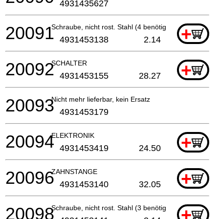
4931435627
20091
Schraube, nicht rost. Stahl (4 benötigt)
+
4931453138
2.14
20092
SCHALTER
+
4931453155
28.27
20093
Nicht mehr lieferbar, kein Ersatz
4931453179
20094
ELEKTRONIK
+
4931453419
24.50
20096
ZAHNSTANGE
+
4931453140
32.05
20098
Schraube, nicht rost. Stahl (3 benötigt)
+