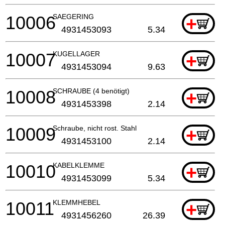
10006
SAEGERING
+
4931453093
5.34
10007
KUGELLAGER
+
4931453094
9.63
10008
SCHRAUBE (4 benötigt)
+
4931453398
2.14
10009
Schraube, nicht rost. Stahl
+
4931453100
2.14
10010
KABELKLEMME
+
4931453099
5.34
10011
KLEMMHEBEL
+
4931456260
26.39