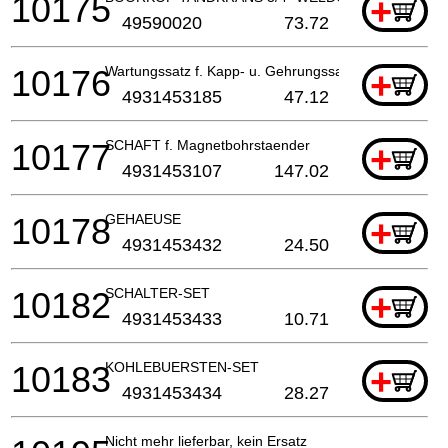
10175
+
49590020
73.72
10176
Wartungssatz f. Kapp- u. Gehrungssaege
+
4931453185
47.12
10177
SCHAFT f. Magnetbohrstaender
+
4931453107
147.02
10178
GEHAEUSE
+
4931453432
24.50
10182
SCHALTER-SET
+
4931453433
10.71
10183
KOHLEBUERSTEN-SET
+
4931453434
28.27
Nicht mehr lieferbar, kein Ersatz