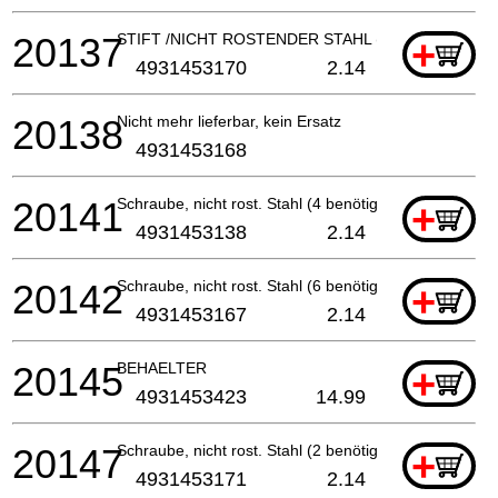
20137
STIFT /NICHT ROSTENDER STAHL (2 benötigt)
+
4931453170
2.14
20138
Nicht mehr lieferbar, kein Ersatz
4931453168
20141
Schraube, nicht rost. Stahl (4 benötigt)
+
4931453138
2.14
20142
Schraube, nicht rost. Stahl (6 benötigt)
+
4931453167
2.14
20145
BEHAELTER
+
4931453423
14.99
20147
Schraube, nicht rost. Stahl (2 benötigt)
+
4931453171
2.14