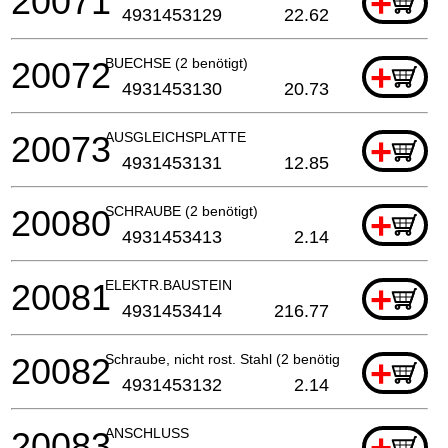
20071
+
4931453129
22.62
20072
BUECHSE (2 benötigt)
+
4931453130
20.73
20073
AUSGLEICHSPLATTE
+
4931453131
12.85
20080
SCHRAUBE (2 benötigt)
+
4931453413
2.14
20081
ELEKTR.BAUSTEIN
+
4931453414
216.77
20082
Schraube, nicht rost. Stahl (2 benötigt)
+
4931453132
2.14
20083
ANSCHLUSS
+