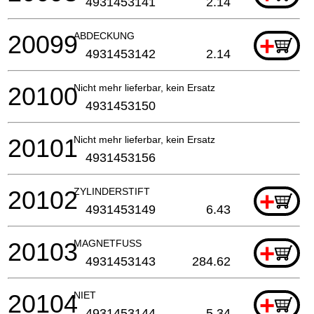
4931453141
2.14
20099
ABDECKUNG
+
4931453142
2.14
20100
Nicht mehr lieferbar, kein Ersatz
4931453150
20101
Nicht mehr lieferbar, kein Ersatz
4931453156
20102
ZYLINDERSTIFT
+
4931453149
6.43
20103
MAGNETFUSS
+
4931453143
284.62
20104
NIET
+
4931453144
5.34