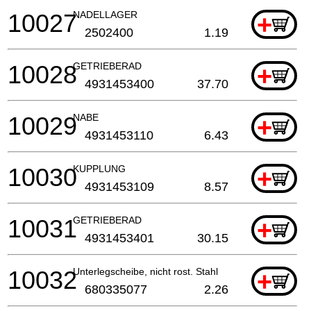
10027
NADELLAGER
+
2502400
1.19
10028
GETRIEBERAD
+
4931453400
37.70
10029
NABE
+
4931453110
6.43
10030
KUPPLUNG
+
4931453109
8.57
10031
GETRIEBERAD
+
4931453401
30.15
10032
Unterlegscheibe, nicht rost. Stahl
+
680335077
2.26