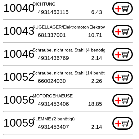
10040
DICHTUNG
+
4931453115
6.43
10043
KUGELLAGER/Elektromotor/Elektrowerkzeug
+
681337001
10.71
10046
Schraube, nicht rost. Stahl (4 benötigt)
+
4931436769
2.14
10052
Schraube, nicht rost. Stahl (14 benötigt)
+
660024030
2.26
10056
MOTORGEHAEUSE
+
4931453406
18.85
10059
KLEMME (2 benötigt)
+
4931453407
2.14