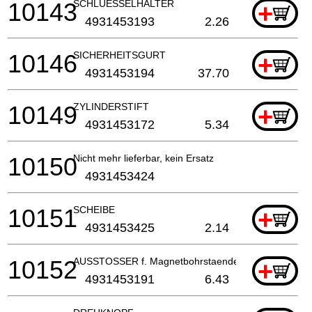
10143
SCHLUESSELHALTER
+
4931453193
2.26
10146
SICHERHEITSGURT
+
4931453194
37.70
10149
ZYLINDERSTIFT
+
4931453172
5.34
10150
Nicht mehr lieferbar, kein Ersatz
4931453424
10151
SCHEIBE
+
4931453425
2.14
10152
AUSSTOSSER f. Magnetbohrstaender
+
4931453191
6.43