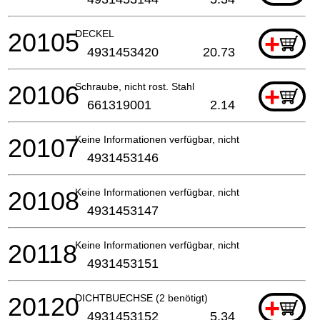
20105
DECKEL
+
4931453420
20.73
20106
Schraube, nicht rost. Stahl
+
661319001
2.14
20107
Keine Informationen verfügbar, nicht bestellbar
4931453146
20108
Keine Informationen verfügbar, nicht bestellbar
4931453147
20118
Keine Informationen verfügbar, nicht bestellbar
4931453151
20120
DICHTBUECHSE (2 benötigt)
+
4931453152
5.34