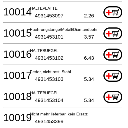
10014
HALTEPLATTE
+
4931453097
2.26
10015
Fuehrungstange/Metall/Diamandbohrmaschin
+
4931453101
3.57
10016
HALTEBUEGEL
+
4931453102
6.43
10017
Feder, nicht rost. Stahl
+
4931453103
5.34
10018
HALTEBUEGEL
+
4931453104
5.34
10019
Nicht mehr lieferbar, kein Ersatz
4931453399