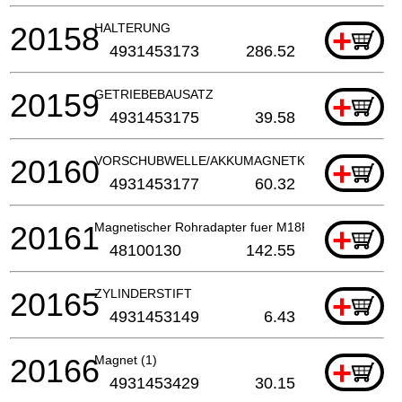
20158
HALTERUNG
+
4931453173
286.52
20159
GETRIEBEBAUSATZ
+
4931453175
39.58
20160
VORSCHUBWELLE/AKKUMAGNETKERNBOHRMASC
+
4931453177
60.32
20161
Magnetischer Rohradapter fuer M18FMDP
+
48100130
142.55
20165
ZYLINDERSTIFT
+
4931453149
6.43
20166
Magnet (1)
+
4931453429
30.15