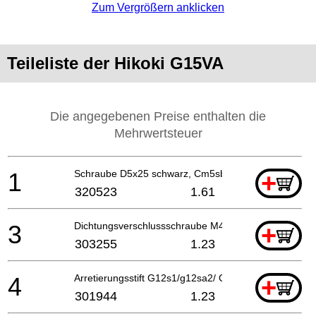
Zum Vergrößern anklicken
Teileliste der Hikoki G15VA
Die angegebenen Preise enthalten die
Mehrwertsteuer
1
Schraube D5x25 schwarz, Cm5sb
+
320523
1.61
3
Dichtungsverschlussschraube M4X10
+
303255
1.23
4
Arretierungsstift G12s1/g12sa2/ G13yb1/g13v/g13yd
+
301944
1.23