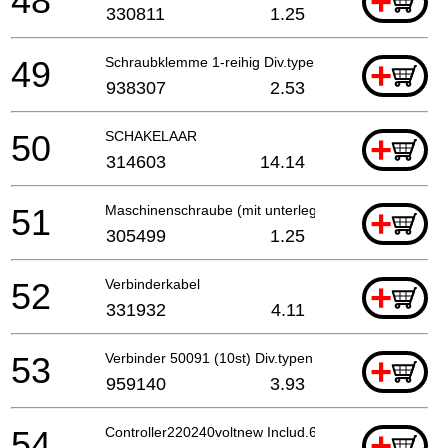
48
+
330811
1.25
49
Schraubklemme 1-reihig Div.typen Till 10.1999 For
+
938307
2.53
50
SCHAKELAAR
+
314603
14.14
51
Maschinenschraube (mit unterlegscheibe) M3.5x6
+
305499
1.25
52
Verbinderkabel
+
331932
4.11
53
Verbinder 50091 (10st) Div.typen
+
959140
3.93
54
Controller220240voltnew Includ.65
+