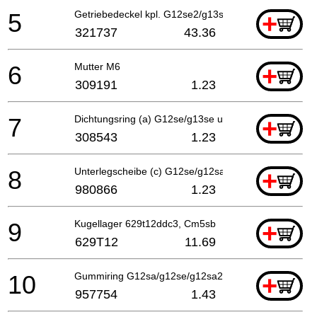
5
Getriebedeckel kpl. G12se2/g13se2, Cm5sb Includ.4
+
321737
43.36
6
Mutter M6
+
309191
1.23
7
Dichtungsring (a) G12se/g13se u.a G12sa2, Cm5sb
+
308543
1.23
8
Unterlegscheibe (c) G12se/g12sa2/ G13sb2/g13yc/g1
+
980866
1.23
9
Kugellager 629t12ddc3, Cm5sb
+
629T12
11.69
10
Gummiring G12sa/g12se/g12sa2 G13sb2/g12sa2, C
+
957754
1.43