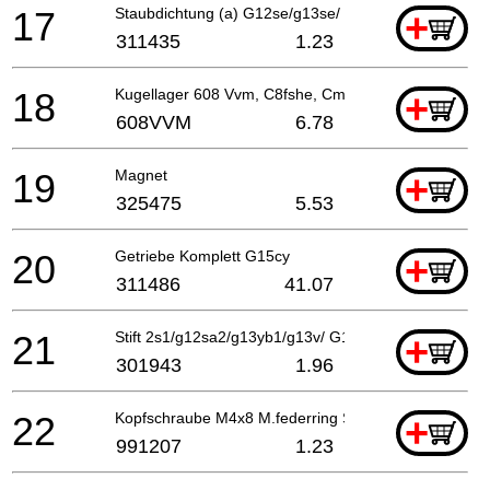
17
Staubdichtung (a) G12se/g13se/ C6dd
+
311435
1.23
18
Kugellager 608 Vvm, C8fshe, Cm5sb, C8fse, H41mb
+
608VVM
6.78
19
Magnet
+
325475
5.53
20
Getriebe Komplett G15cy
+
311486
41.07
21
Stift 2s1/g12sa2/g13yb1/g13v/ G13yd/g13sb2/g15yc/
+
301943
1.96
22
Kopfschraube M4x8 M.federring Selbstsichern, Cm5s
+
991207
1.23