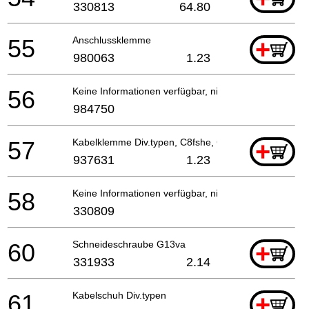
330813
64.80
55
Anschlussklemme
+
980063
1.23
56
Keine Informationen verfügbar, nicht bestellbar
984750
57
Kabelklemme Div.typen, C8fshe, Cm5sb, C8fse
+
937631
1.23
58
Keine Informationen verfügbar, nicht bestellbar
330809
60
Schneideschraube G13va
+
331933
2.14
61
Kabelschuh Div.typen
+