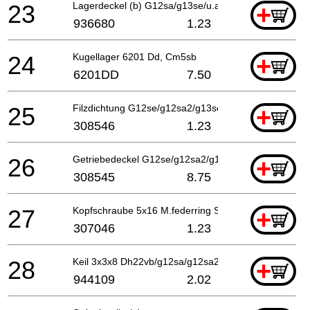
23
Lagerdeckel (b) G12sa/g13se/u.a G12sa2, Cm5sb
+
936680
1.23
24
Kugellager 6201 Dd, Cm5sb
+
6201DD
7.50
25
Filzdichtung G12se/g12sa2/g13se/ G13sb2/g12sa2, C
+
308546
1.23
26
Getriebedeckel G12se/g12sa2/g13se G13sb2/g12sa2
+
308545
8.75
27
Kopfschraube 5x16 M.federring Selbstsichern,
+
307046
1.23
28
Keil 3x3x8 Dh22vb/g12sa/g12sa2/ G13sb2/g12sa2/dh
+
944109
2.02