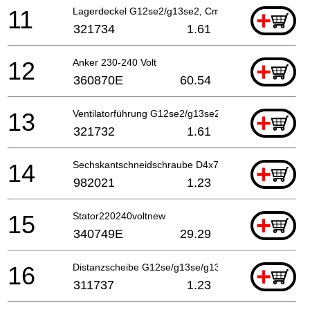
11
Lagerdeckel G12se2/g13se2, Cm5sb
+
321734
1.61
12
Anker 230-240 Volt
+
360870E
60.54
13
Ventilatorführung G12se2/g13se2, Cm5sb
+
321732
1.61
14
Sechskantschneidschraube D4x70, Cm5sb
+
982021
1.23
15
Stator220240voltnew
+
340749E
29.29
16
Distanzscheibe G12se/g13se/g13v G13yd
+
311737
1.23