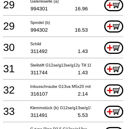
29
Gelenkwelle (a)
+
994301
16.96
29
Spindel (b)
+
994302
16.53
30
Schild
+
311492
1.43
31
Stellstift G12se/g13se/g12y Till 11.2014
+
311744
1.43
32
Inbusschraube G13va M5x20 mit Scheiben
+
316107
2.14
33
Klemmstück (b) G12se/g13se/g15yc bis 11.2014
+
311491
5.53
C-type Ring D2,5 G12se/g13se