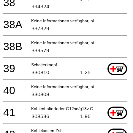
38
994324
38A
Keine Informationen verfügbar, nicht bestellbar
337329
38B
Keine Informationen verfügbar, nicht bestellbar
339579
39
Schalterknopf
+
330810
1.25
40
Keine Informationen verfügbar, nicht bestellbar
330808
41
Kohlenhalterfeder G12se/g13v G13yd/g13sb2/g12sa2
+
308536
1.96
Kohlekasten Zsb