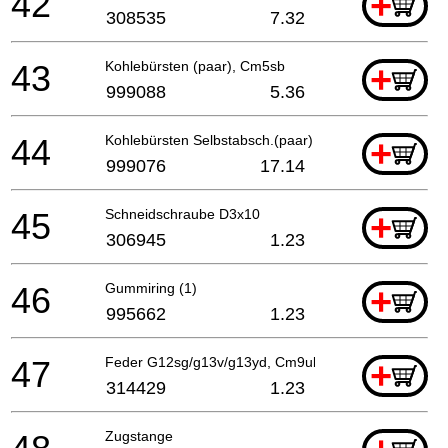
42
+
308535
7.32
43
Kohlebürsten (paar), Cm5sb
+
999088
5.36
44
Kohlebürsten Selbstabsch.(paar)
+
999076
17.14
45
Schneidschraube D3x10
+
306945
1.23
46
Gummiring (1)
+
995662
1.23
47
Feder G12sg/g13v/g13yd, Cm9uby
+
314429
1.23
Zugstange