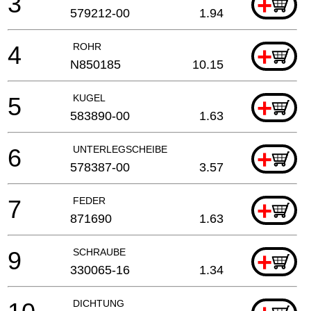
3
+
579212-00
1.94
4
ROHR
+
N850185
10.15
5
KUGEL
+
583890-00
1.63
6
UNTERLEGSCHEIBE
+
578387-00
3.57
7
FEDER
+
871690
1.63
9
SCHRAUBE
+
330065-16
1.34
DICHTUNG