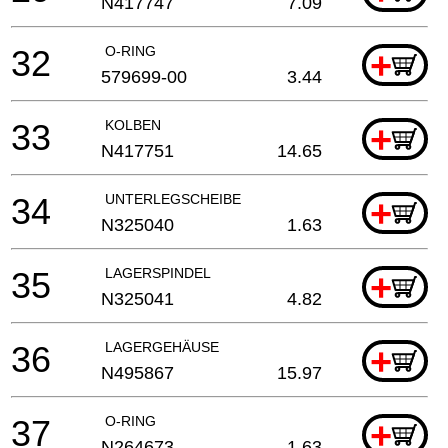
N417747
7.09
32
O-RING
+
579699-00
3.44
33
KOLBEN
+
N417751
14.65
34
UNTERLEGSCHEIBE
+
N325040
1.63
35
LAGERSPINDEL
+
N325041
4.82
36
LAGERGEHÄUSE
+
N495867
15.97
37
O-RING
+
N264673
1.63