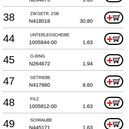
38
ZW.GETR. ZSB
+
N418018
30.80
44
UNTERLEGSCHEIBE
+
1005844-00
1.63
45
O-RING
+
N264672
1.94
47
GETRIEBE
+
N417860
8.60
48
FILZ
+
1005812-00
1.63
49
SCHRAUBE
+
N445171
1.63