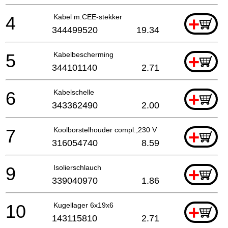
4
Kabel m.CEE-stekker
+
344499520
19.34
5
Kabelbescherming
+
344101140
2.71
6
Kabelschelle
+
343362490
2.00
7
Koolborstelhouder compl.,230 V
+
316054740
8.59
9
Isolierschlauch
+
339040970
1.86
10
Kugellager 6x19x6
+
143115810
2.71