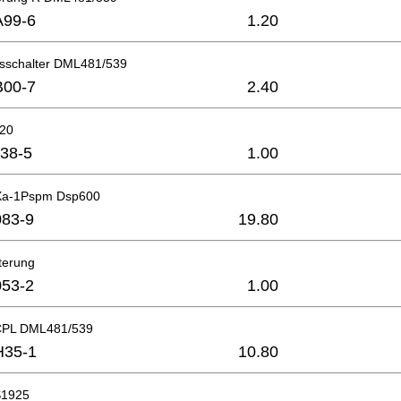
A99-6
1.20
gsschalter DML481/539
B00-7
2.40
x20
38-5
1.00
3Xa-1Pspm Dsp600
83-9
19.80
terung
53-2
1.00
 CPL DML481/539
H35-1
10.80
S1925