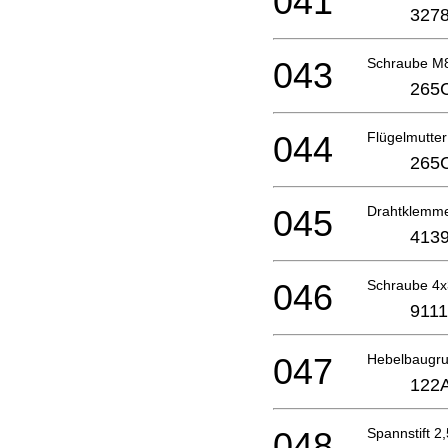
041
3278
043
Schraube M
265
044
Flügelmutte
265
045
Drahtklemm
4139
046
Schraube 4
9111
047
Hebelbaugr
122
048
Spannstift 2