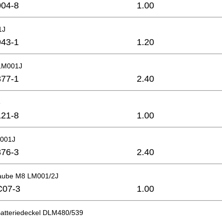
04-8
1.00
1J
43-1
1.20
 LM001J
77-1
2.40
8
21-8
1.00
M001J
76-3
2.40
raube M8 LM001/2J
C07-3
1.00
Batteriedeckel DLM480/539