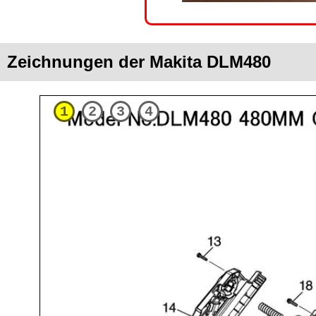
Zeichnungen der Makita DLM480
1
2
3
4