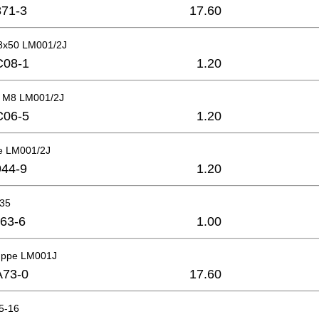
71-3
17.60
8x50 LM001/2J
C08-1
1.20
r M8 LM001/2J
C06-5
1.20
e LM001/2J
44-9
1.20
x35
63-6
1.00
uppe LM001J
A73-0
17.60
,5-16