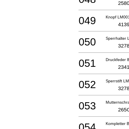
2580
049
Knopf LM00
4139
050
Sperrhalter
3278
051
Druckfeder 
2341
052
Sperrstift L
3278
053
Mutternsch
265
054
Kompletter 