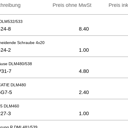
hreibung
Preis ohne MwSt
Preis in
 DLM532/533
24-8
8.40
neidende Schraube 4x20
24-2
1.00
häuse DLM480/538
V31-7
4.80
CATIE DLM480
5G7-5
2.40
 15 DLM460
27-3
1.00
terung R DML481/539