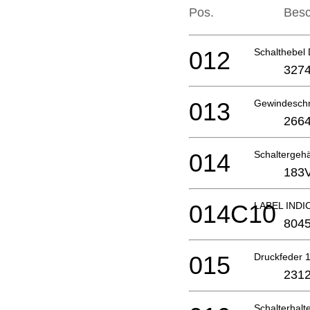
Pos.
Besc
012
Schalthebel
3274
013
Gewindesch
2664
014
Schalterge
183
014C10
LABEL INDI
804
015
Druckfeder
2312
Schalterhal