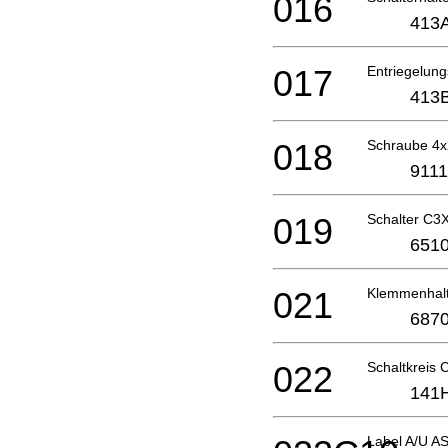
016
413
017
Entriegelun
413
018
Schraube 4
9111
019
Schalter C
6510
021
Klemmenhal
6870
022
Schaltkreis
141
Label A/U A