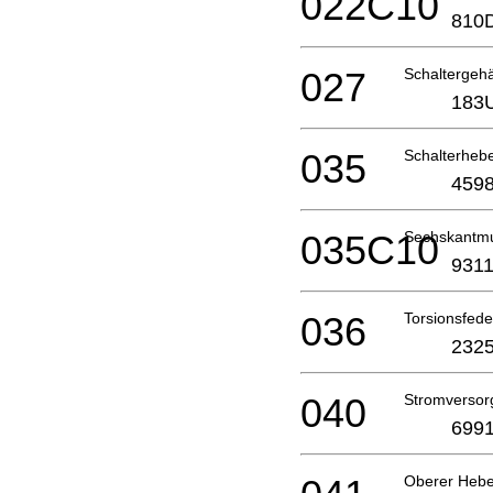
022C10
810
027
Schaltergeh
183
035
Schalterheb
4598
035C10
Sechskantmu
9311
036
Torsionsfed
2325
040
Stromversor
6991
Oberer Hebe