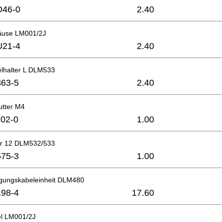
D46-0
2.40
äuse LM001/2J
U21-4
2.40
elhalter L DLM533
63-5
2.40
tter M4
02-0
1.00
er 12 DLM532/533
75-3
1.00
gungskabeleinheit DLM480
98-4
17.60
l LM001/2J