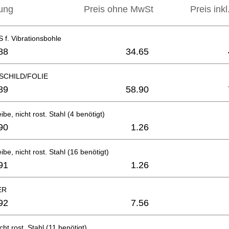
ung
Preis ohne MwSt
Preis ink
f. Vibrationsbohle
88
34.65
SCHILD/FOLIE
89
58.90
be, nicht rost. Stahl (4 benötigt)
90
1.26
be, nicht rost. Stahl (16 benötigt)
91
1.26
ER
92
7.56
ht rost. Stahl (11 benötigt)