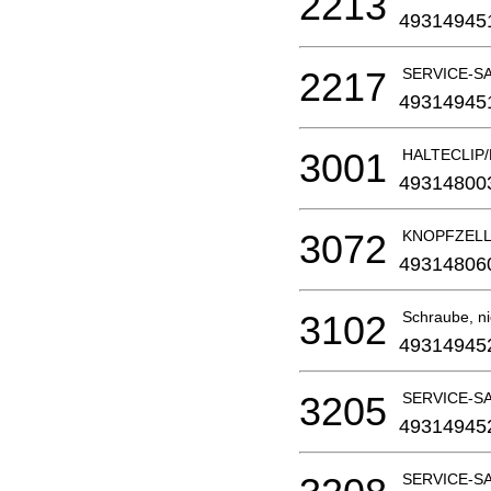
2213
49314945
2217
SERVICE-S
49314945
3001
HALTECLIP/
49314800
3072
KNOPFZELL
49314806
3102
Schraube, nic
49314945
3205
SERVICE-S
49314945
SERVICE-S