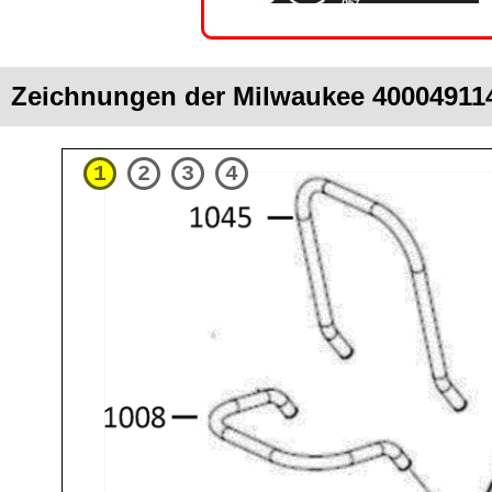
Zeichnungen der Milwaukee 40004911
1
2
3
4