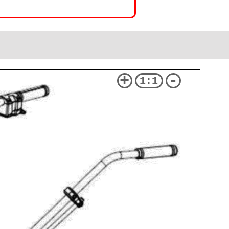
+
-
1:1