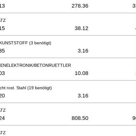
13
278.36
3
ATZ
15
38.12
KUNSTSTOFF (3 benötigt)
35
3.16
ENELEKTRONIK/BETONRUETTLER
03
10.08
ht rost. Stahl (19 benötigt)
20
3.16
ATZ
24
808.50
9
ATZ