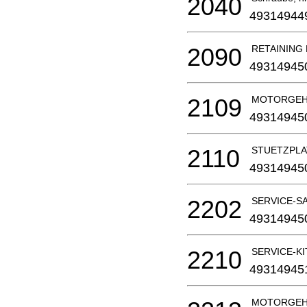
2040
49314944
2090
RETAINING
49314945
2109
MOTORGEHAE
49314945
2110
STUETZPLATT
49314945
2202
SERVICE-S
49314945
2210
SERVICE-KI
49314945
MOTORGEHAE