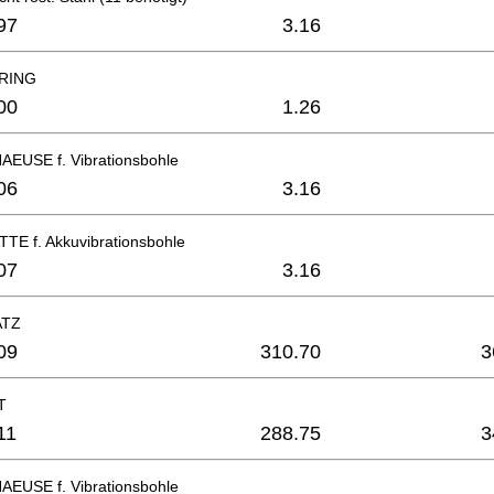
97
3.16
 RING
00
1.26
USE f. Vibrationsbohle
06
3.16
E f. Akkuvibrationsbohle
07
3.16
ATZ
09
310.70
3
T
11
288.75
3
USE f. Vibrationsbohle