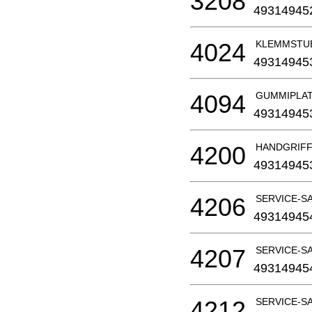
3208
49314945
4024
KLEMMSTUECK
49314945
4094
GUMMIPLA
49314945
4200
HANDGRIFF-S
49314945
4206
SERVICE-SA
49314945
4207
SERVICE-S
49314945
4212
SERVICE-SA