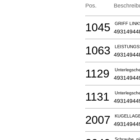
Pos.
Beschreib
1045
GRIFF LINKS 
49314944
1063
LEISTUNGS
49314944
1129
Unterlegschei
49314944
1131
Unterlegschei
49314944
2007
KUGELLAG
49314944
Schraube, nic