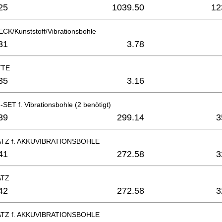
25
1039.50
12
/Kunststoff/Vibrationsbohle
31
3.78
TTE
35
3.16
ET f. Vibrationsbohle (2 benötigt)
39
299.14
3
TZ f. AKKUVIBRATIONSBOHLE
41
272.58
3
ATZ
42
272.58
3
TZ f. AKKUVIBRATIONSBOHLE