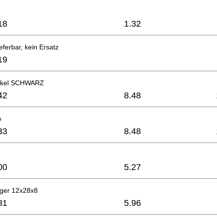
18
1.32
eferbar, kein Ersatz
19
ckel SCHWARZ
42
8.48
e
33
8.48
00
5.27
ager 12x28x8
31
5.96