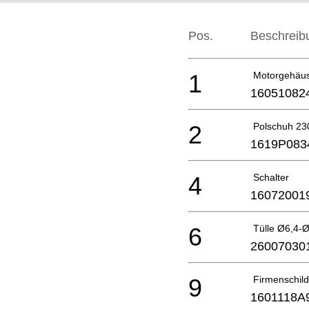
Pos.
Beschreib
1
Motorgehäu
16051082
2
Polschuh 23
1619P083
4
Schalter
16072001
6
Tülle Ø6,4-
26007030
9
Firmenschil
1601118A