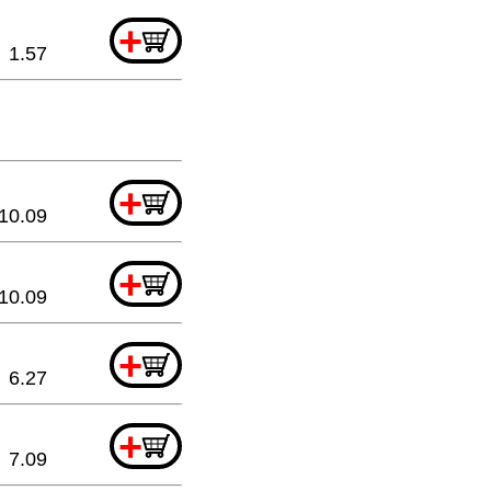
+
1.57
+
10.09
+
10.09
+
6.27
+
7.09