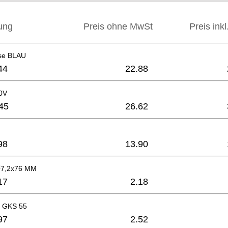
ung
Preis ohne MwSt
Preis ink
se BLAU
44
22.88
0V
45
26.62
98
13.90
Ø7,2x76 MM
17
2.18
d GKS 55
97
2.52