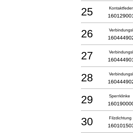
25
Kontaktfeder
16012900
26
Verbindungsl
16044490
27
Verbindungsl
16044490
28
Verbindungsl
16044490
29
Sperrklinke
16019000
30
Filzdichtung
16010150