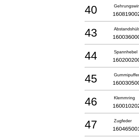
40
Gehrungswin
16081900
43
Abstandshül
16003600
44
Spannhebel
16020020
45
Gummipuffe
16003050
46
Klemmring
16001020
47
Zugfeder
16046500