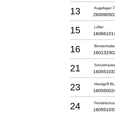
13
Kugellager 
26009050
15
Lüfter
16066101
16
Bürstenhal
16013230
21
Schutzhaub
16055103
23
Handgriff B
16055002
24
Pendelschut
16055103