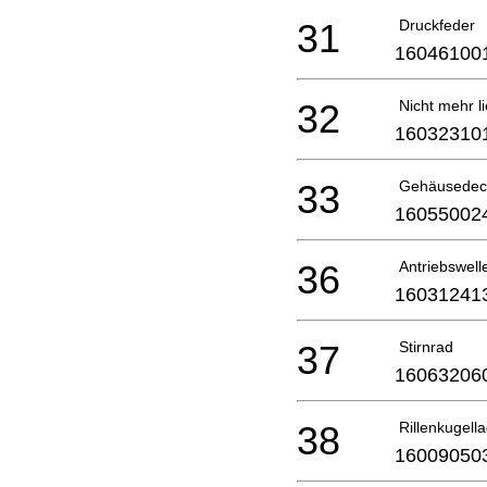
31
Druckfeder
16046100
32
Nicht mehr li
16032310
33
Gehäusede
16055002
36
Antriebswell
16031241
37
Stirnrad
16063206
38
Rillenkugell
16009050