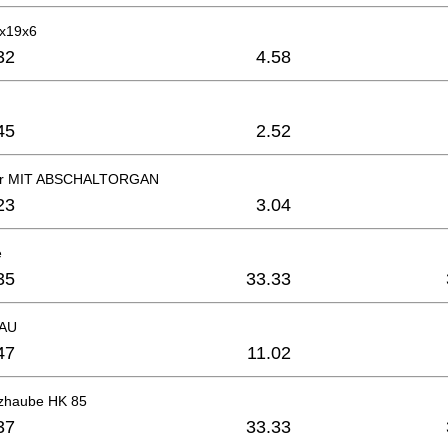
7x19x6
32
4.58
45
2.52
ter MIT ABSCHALTORGAN
23
3.04
e
35
33.33
LAU
47
11.02
zhaube HK 85
37
33.33