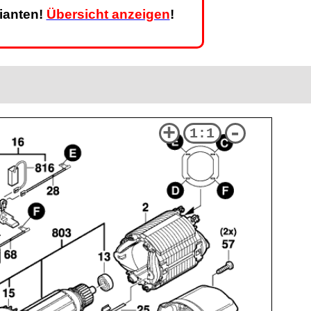
rianten!
Übersicht anzeigen
!
+
-
1:1