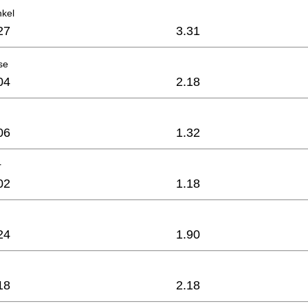
kel
27
3.31
se
04
2.18
06
1.32
r
02
1.18
24
1.90
18
2.18