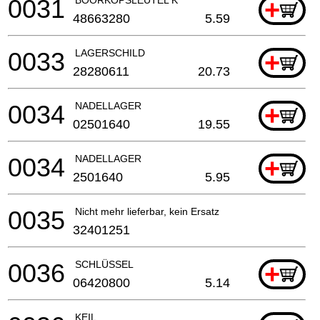
0031
+
48663280
5.59
0033
LAGERSCHILD
+
28280611
20.73
0034
NADELLAGER
+
02501640
19.55
0034
NADELLAGER
+
2501640
5.95
0035
Nicht mehr lieferbar, kein Ersatz
32401251
0036
SCHLÜSSEL
+
06420800
5.14
KEIL