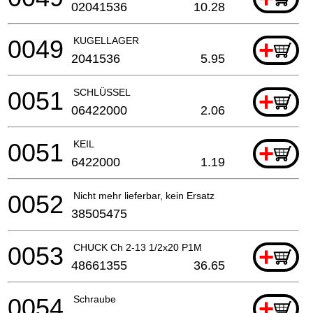
02041536
10.28
0049
KUGELLAGER
+
2041536
5.95
0051
SCHLÜSSEL
+
06422000
2.06
0051
KEIL
+
6422000
1.19
0052
Nicht mehr lieferbar, kein Ersatz
38505475
0053
CHUCK Ch 2-13 1/2x20 P1M
+
48661355
36.65
0054
Schraube
+