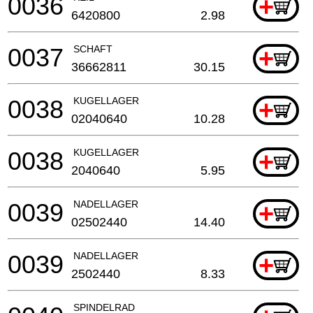
0036
+
6420800
2.98
0037
SCHAFT
+
36662811
30.15
0038
KUGELLAGER
+
02040640
10.28
0038
KUGELLAGER
+
2040640
5.95
0039
NADELLAGER
+
02502440
14.40
0039
NADELLAGER
+
2502440
8.33
SPINDELRAD