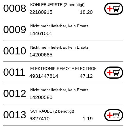
0008
KOHLEBUERSTE (2 benötigt)
+
22180915
18.20
0009
Nicht mehr lieferbar, kein Ersatz
14461001
0010
Nicht mehr lieferbar, kein Ersatz
14200685
0011
ELEKTRONIK REMOTE ELECTRONIC AS
+
4931447814
47.12
0012
Nicht mehr lieferbar, kein Ersatz
14200580
0013
SCHRAUBE (2 benötigt)
+
6827410
1.19