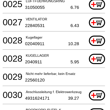
0025
LUFTFUEHRUNGSRING
+
31050055
6.76
0027
VENTILATOR
+
22840531
6.43
0028
Kugellager
+
02040911
10.28
0028
KUGELLAGER
+
2040911
5.95
0029
Nicht mehr lieferbar, kein Ersatz
22560120
0030
Anschlussleitung f. Elektrowerkzeuge
+
4931624171
39.27
BOORKOPSLEUTEL K