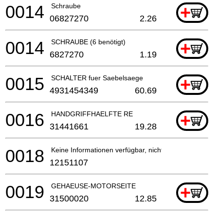
0014
Schraube
+
06827270
2.26
0014
SCHRAUBE (6 benötigt)
+
6827270
1.19
0015
SCHALTER fuer Saebelsaege
+
4931454349
60.69
0016
HANDGRIFFHAELFTE RE
+
31441661
19.28
0018
Keine Informationen verfügbar, nicht bestellbar
12151107
0019
GEHAEUSE-MOTORSEITE
+
31500020
12.85