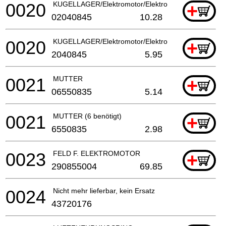
0020
KUGELLAGER/Elektromotor/Elektrowerkzeug
+
02040845
10.28
0020
KUGELLAGER/Elektromotor/Elektrowerkzeug
+
2040845
5.95
0021
MUTTER
+
06550835
5.14
0021
MUTTER (6 benötigt)
+
6550835
2.98
0023
FELD F. ELEKTROMOTOR
+
290855004
69.85
0024
Nicht mehr lieferbar, kein Ersatz
43720176