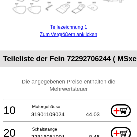
Teilezeichnung 1
Zum Vergrößern anklicken
Teileliste der Fein 72292706244 ( MSxe6
Die angegebenen Preise enthalten die
Mehrwertsteuer
10
Motorgehäuse
+
31901109024
44.03
20
Schaltstange
+
32816051001
8.45