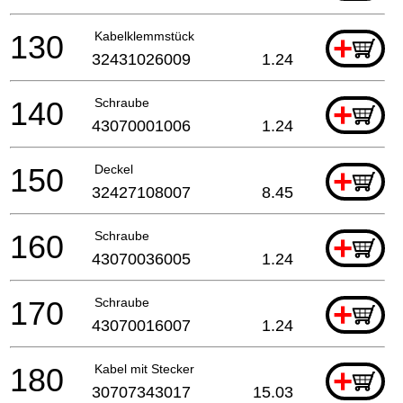
130
Kabelklemmstück
+
32431026009
1.24
140
Schraube
+
43070001006
1.24
150
Deckel
+
32427108007
8.45
160
Schraube
+
43070036005
1.24
170
Schraube
+
43070016007
1.24
180
Kabel mit Stecker
+
30707343017
15.03