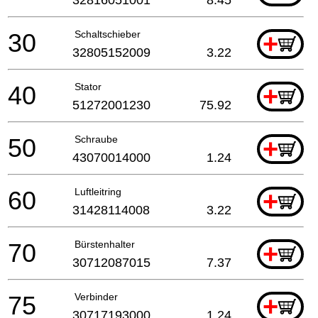
30
Schaltschieber
+
32805152009
3.22
40
Stator
+
51272001230
75.92
50
Schraube
+
43070014000
1.24
60
Luftleitring
+
31428114008
3.22
70
Bürstenhalter
+
30712087015
7.37
75
Verbinder
+
30717193000
1.24