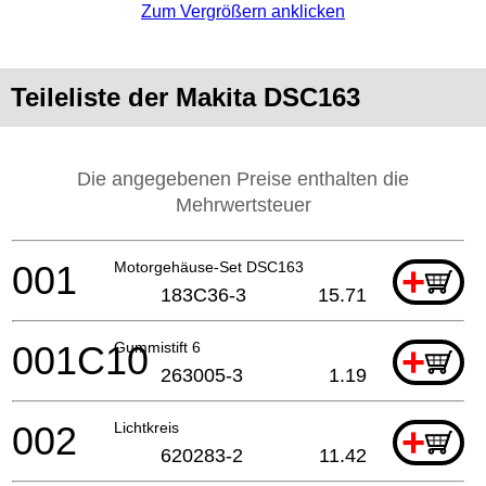
Zum Vergrößern anklicken
Teileliste der Makita DSC163
Die angegebenen Preise enthalten die
Mehrwertsteuer
001
Motorgehäuse-Set DSC163
+
183C36-3
15.71
001C10
Gummistift 6
+
263005-3
1.19
002
Lichtkreis
+
620283-2
11.42