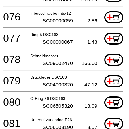
076
Inbusschraube m5x12
+
SC00000059
2.86
077
Ring 5 DSC163
+
SC00000067
1.43
078
Schneidmesser
+
SC09002470
166.60
079
Druckfeder DSC163
+
SC04000320
47.12
080
O-Ring 26 DSC163
+
SC06505320
13.09
081
Unterstüzungsring P26
+
SC06503190
8.57