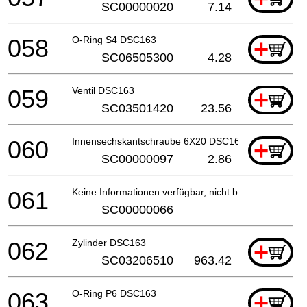
SC00000020
7.14
058
O-Ring S4 DSC163
+
SC06505300
4.28
059
Ventil DSC163
+
SC03501420
23.56
060
Innensechskantschraube 6X20 DSC163
+
SC00000097
2.86
061
Keine Informationen verfügbar, nicht bestellbar
SC00000066
062
Zylinder DSC163
+
SC03206510
963.42
063
O-Ring P6 DSC163
+