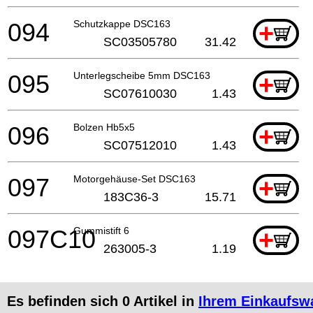
094
Schutzkappe DSC163
+
SC03505780
31.42
095
Unterlegscheibe 5mm DSC163
+
SC07610030
1.43
096
Bolzen Hb5x5
+
SC07512010
1.43
097
Motorgehäuse-Set DSC163
+
183C36-3
15.71
097C10
Gummistift 6
+
263005-3
1.19
Es befinden sich
0
Artikel in
Ihrem Einkaufsw