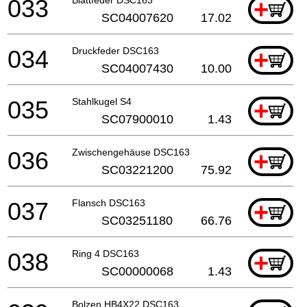
033
+
SC04007620
17.02
034
Druckfeder DSC163
+
SC04007430
10.00
035
Stahlkugel S4
+
SC07900010
1.43
036
Zwischengehäuse DSC163
+
SC03221200
75.92
037
Flansch DSC163
+
SC03251180
66.76
038
Ring 4 DSC163
+
SC00000068
1.43
Bolzen HB4X22 DSC163