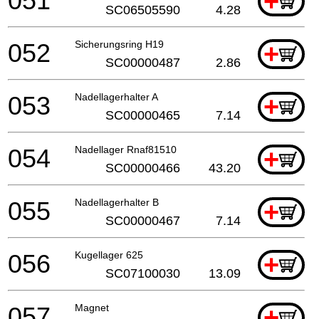
051
+
SC06505590
4.28
052
Sicherungsring H19
+
SC00000487
2.86
053
Nadellagerhalter A
+
SC00000465
7.14
054
Nadellager Rnaf81510
+
SC00000466
43.20
055
Nadellagerhalter B
+
SC00000467
7.14
056
Kugellager 625
+
SC07100030
13.09
057
Magnet
+