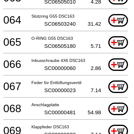
SC06505010
4.28
064
Stützring G55 DSC163
+
SC06503240
31.42
065
O-RING G55 DSC163
+
SC06505180
5.71
066
Inbusschraube 4X6 DSC163
+
SC00000060
2.86
067
Feder für Entlüftungsventil
+
SC00000023
7.14
068
Anschlagplatte
+
SC00000481
54.98
069
Klappfeder DSC163
+