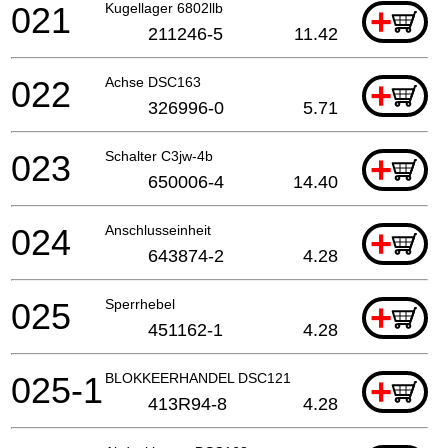
021
Kugellager 6802llb
+
211246-5
11.42
022
Achse DSC163
+
326996-0
5.71
023
Schalter C3jw-4b
+
650006-4
14.40
024
Anschlusseinheit
+
643874-2
4.28
025
Sperrhebel
+
451162-1
4.28
025-1
BLOKKEERHANDEL DSC121
+
413R94-8
4.28