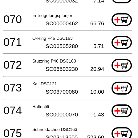
SC00000032
7.14
070
Entriegelungsplunjer
+
SC00000462
66.76
071
O-Ring P46 DSC163
+
SC06505280
5.71
072
Stützring P46 DSC163
+
SC06503230
20.94
073
Keil DSC121
+
SC03700080
10.00
074
Haltestift
+
SC00000070
1.43
075
Schneidachse DSC163
+
SC03113600
523.60