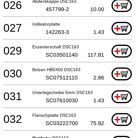
026
Abdeckkappe DSC163
+
457799-2
10.00
027
Indikatorplatte
+
142263-3
1.43
029
Exzenterschaft DSC163
+
SC03501140
117.81
030
Bolzen HB5X50 DSC163
+
SC07512110
2.86
031
Unterlegscheibe 5mm DSC163
+
SC07610030
1.43
032
Flanschplatte DSC163
+
SC03222700
75.92
Blattfeder DSC163