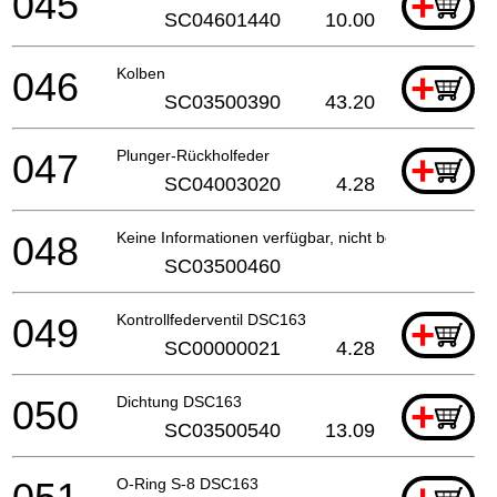
045
+
SC04601440
10.00
046
Kolben
+
SC03500390
43.20
047
Plunger-Rückholfeder
+
SC04003020
4.28
048
Keine Informationen verfügbar, nicht bestellbar
SC03500460
049
Kontrollfederventil DSC163
+
SC00000021
4.28
050
Dichtung DSC163
+
SC03500540
13.09
O-Ring S-8 DSC163