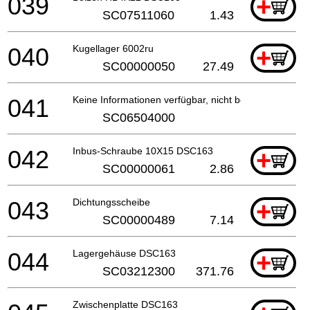
039
+
SC07511060
1.43
040
Kugellager 6002ru
+
SC00000050
27.49
041
Keine Informationen verfügbar, nicht bestellbar
SC06504000
042
Inbus-Schraube 10X15 DSC163
+
SC00000061
2.86
043
Dichtungsscheibe
+
SC00000489
7.14
044
Lagergehäuse DSC163
+
SC03212300
371.76
Zwischenplatte DSC163