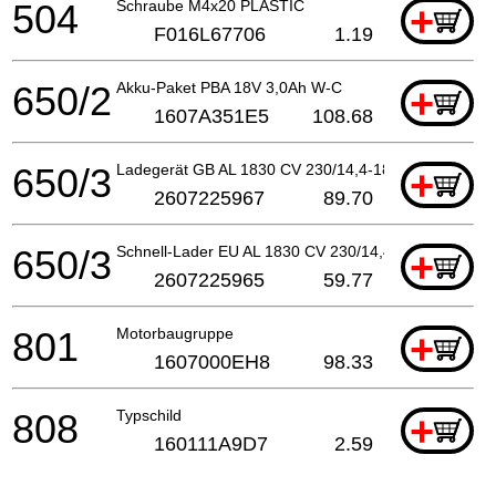
504
Schraube M4x20 PLASTIC
+
F016L67706
1.19
650/2
Akku-Paket PBA 18V 3,0Ah W-C
+
1607A351E5
108.68
650/3
Ladegerät GB AL 1830 CV 230/14,4-18V 1h
+
2607225967
89.70
650/3
Schnell-Lader EU AL 1830 CV 230/14,4-18V 1h
+
2607225965
59.77
801
Motorbaugruppe
+
1607000EH8
98.33
808
Typschild
+
160111A9D7
2.59