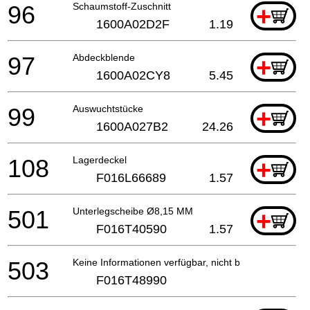
96
Schaumstoff-Zuschnitt
+
1600A02D2F
1.19
97
Abdeckblende
+
1600A02CY8
5.45
99
Auswuchtstücke
+
1600A027B2
24.26
108
Lagerdeckel
+
F016L66689
1.57
501
Unterlegscheibe Ø8,15 MM
+
F016T40590
1.57
503
Keine Informationen verfügbar, nicht bestellbar
F016T48990