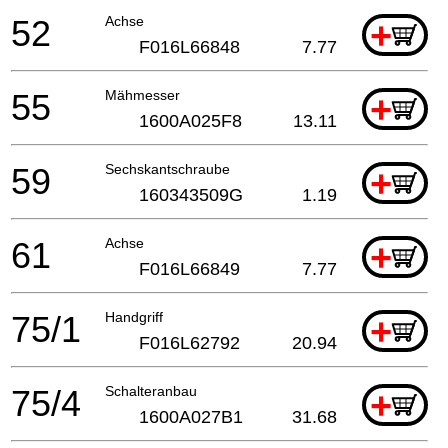
52
Achse
+
F016L66848
7.77
55
Mähmesser
+
1600A025F8
13.11
59
Sechskantschraube
+
160343509G
1.19
61
Achse
+
F016L66849
7.77
75/1
Handgriff
+
F016L62792
20.94
75/4
Schalteranbau
+
1600A027B1
31.68