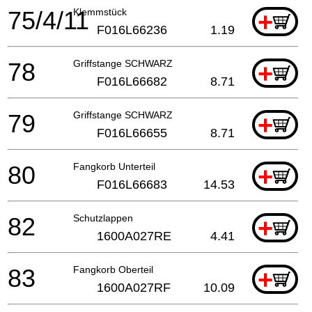
75/4/11
Klemmstück
+
F016L66236
1.19
78
Griffstange SCHWARZ
+
F016L66682
8.71
79
Griffstange SCHWARZ
+
F016L66655
8.71
80
Fangkorb Unterteil
+
F016L66683
14.53
82
Schutzlappen
+
1600A027RE
4.41
83
Fangkorb Oberteil
+
1600A027RF
10.09