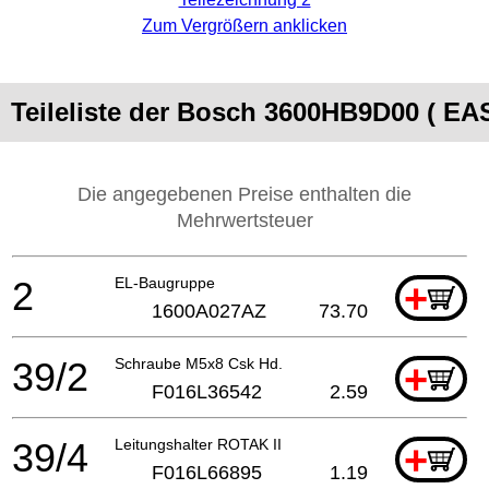
Zum Vergrößern anklicken
Teileliste der Bosch 3600HB9D00 ( 
Die angegebenen Preise enthalten die
Mehrwertsteuer
2
EL-Baugruppe
+
1600A027AZ
73.70
39/2
Schraube M5x8 Csk Hd.
+
F016L36542
2.59
39/4
Leitungshalter ROTAK II
+
F016L66895
1.19