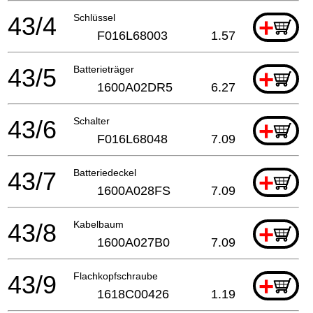
43/4
Schlüssel
+
F016L68003
1.57
43/5
Batterieträger
+
1600A02DR5
6.27
43/6
Schalter
+
F016L68048
7.09
43/7
Batteriedeckel
+
1600A028FS
7.09
43/8
Kabelbaum
+
1600A027B0
7.09
43/9
Flachkopfschraube
+
1618C00426
1.19