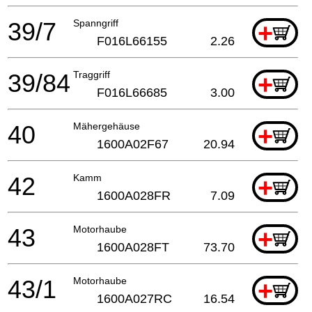
39/7
Spanngriff
+
F016L66155
2.26
39/84
Traggriff
+
F016L66685
3.00
40
Mähergehäuse
+
1600A02F67
20.94
42
Kamm
+
1600A028FR
7.09
43
Motorhaube
+
1600A028FT
73.70
43/1
Motorhaube
+
1600A027RC
16.54