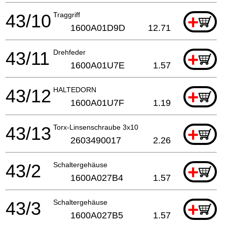
43/10
Traggriff
+
1600A01D9D
12.71
43/11
Drehfeder
+
1600A01U7E
1.57
43/12
HALTEDORN
+
1600A01U7F
1.19
43/13
Torx-Linsenschraube 3x10
+
2603490017
2.26
43/2
Schaltergehäuse
+
1600A027B4
1.57
43/3
Schaltergehäuse
+
1600A027B5
1.57