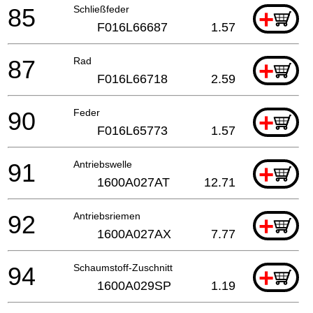
85
Schließfeder
+
F016L66687
1.57
87
Rad
+
F016L66718
2.59
90
Feder
+
F016L65773
1.57
91
Antriebswelle
+
1600A027AT
12.71
92
Antriebsriemen
+
1600A027AX
7.77
94
Schaumstoff-Zuschnitt
+
1600A029SP
1.19