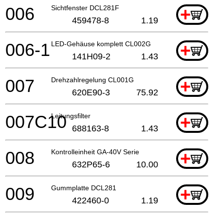
006
Sichtfenster DCL281F
+
459478-8
1.19
006-1
LED-Gehäuse komplett CL002G
+
141H09-2
1.43
007
Drehzahlregelung CL001G
+
620E90-3
75.92
007C10
Leitungsfilter
+
688163-8
1.43
008
Kontrolleinheit GA-40V Serie
+
632P65-6
10.00
009
Gummplatte DCL281
+
422460-0
1.19