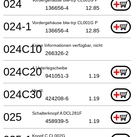
024
+
136656-4
12.85
024-1
Vordergehäuse blw-trp CL001G P
+
136656-4
12.85
024C10
Keine Informationen verfügbar, nicht bestellbar
266326-2
024C20
4 Unterlegscheibe
+
941051-3
1.19
024C30
Ventil
+
424208-6
1.19
025
Schalterknopf A DCL281F
+
458939-5
1.19
Knopf C CL002G