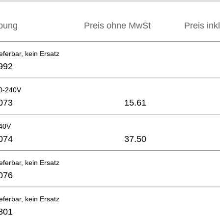
bung
Preis ohne MwSt
Preis ink
eferbar, kein Ersatz
992
0-240V
073
15.61
40V
074
37.50
eferbar, kein Ersatz
076
eferbar, kein Ersatz
801