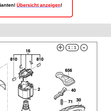
rianten!
Übersicht anzeigen
!
+
-
1:1