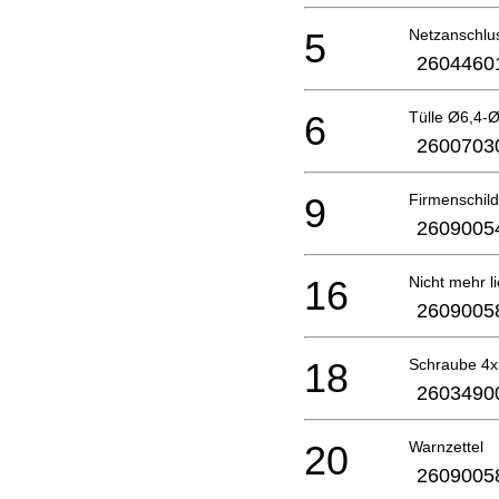
5
Netzanschlu
2604460
6
Tülle Ø6,4-
2600703
9
Firmenschil
2609005
16
Nicht mehr li
2609005
18
Schraube 4
2603490
20
Warnzettel
2609005