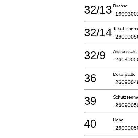
32/13
Buchse
1600300
32/14
Torx-Linsen
2609005
32/9
Anstossschu
2609005
36
Dekorplatte
2609004
39
Schutzsegm
2609005
40
Hebel
2609005