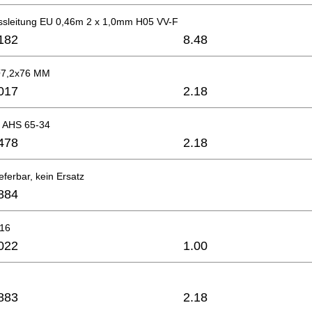
ssleitung EU 0,46m 2 x 1,0mm H05 VV-F
182
8.48
Ø7,2x76 MM
017
2.18
d AHS 65-34
478
2.18
eferbar, kein Ersatz
884
x16
022
1.00
883
2.18