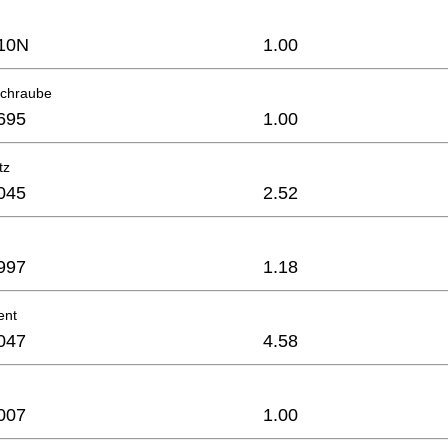
10N
1.00
schraube
695
1.00
tz
045
2.52
997
1.18
ent
047
4.58
007
1.00