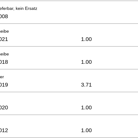
eferbar, kein Ersatz
008
heibe
021
1.00
heibe
018
1.00
er
019
3.71
020
1.00
012
1.00