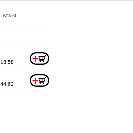
l. MwSt
+
18.58
+
44.62