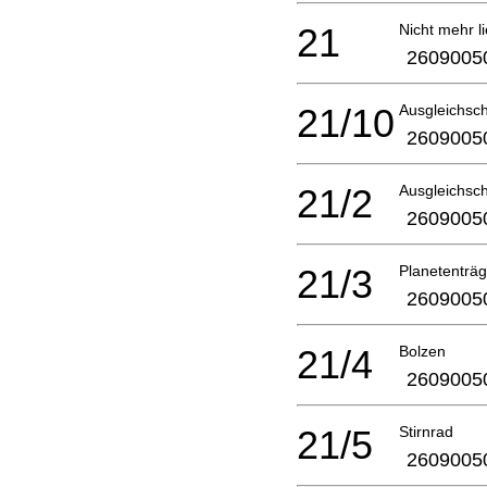
21
Nicht mehr li
2609005
21/10
Ausgleichsc
2609005
21/2
Ausgleichsc
2609005
21/3
Planetenträg
2609005
21/4
Bolzen
2609005
21/5
Stirnrad
2609005