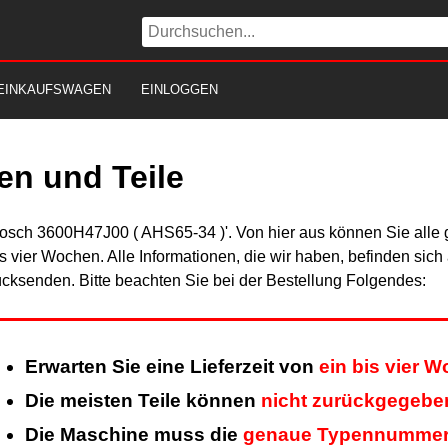
EINKAUFSWAGEN
EINLOGGEN
n und Teile
Bosch 3600H47J00 ( AHS65-34 )'. Von hier aus können Sie alle g
is vier Wochen. Alle Informationen, die wir haben, befinden sic
cksenden. Bitte beachten Sie bei der Bestellung Folgendes:
Erwarten Sie eine Lieferzeit von
ein bis vier 
Die meisten Teile können
nicht zurückgegebe
Die Maschine muss die
genaue Typennumme