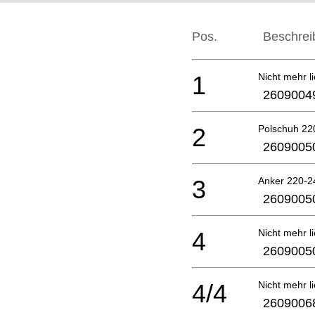
Pos.
Beschrei
1
Nicht mehr li
2609004
2
Polschuh 22
2609005
3
Anker 220-2
2609005
4
Nicht mehr li
2609005
4/4
Nicht mehr li
2609006