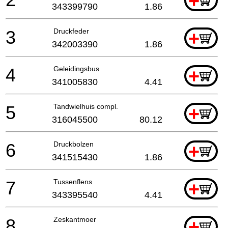
+
343399790
1.86
3
Druckfeder
+
342003390
1.86
4
Geleidingsbus
+
341005830
4.41
5
Tandwielhuis compl.
+
316045500
80.12
6
Druckbolzen
+
341515430
1.86
7
Tussenflens
+
343395540
4.41
8
Zeskantmoer
+