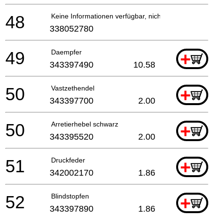
48
Keine Informationen verfügbar, nicht bestellbar
338052780
49
Daempfer
+
343397490
10.58
50
Vastzethendel
+
343397700
2.00
50
Arretierhebel schwarz
+
343395520
2.00
51
Druckfeder
+
342002170
1.86
52
Blindstopfen
+
343397890
1.86