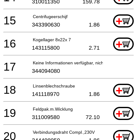
310011350
159.78
15
Centrifugeerschijf
+
343390630
1.86
16
Kogellager 8x22x 7
+
143115800
2.71
17
Keine Informationen verfügbar, nicht bestellbar
344094080
18
Linsenblechschraube
+
141118970
1.86
19
Feldpak.m.Wicklung
+
311009580
72.10
20
Verbindungsdraht Compl.,230V
+