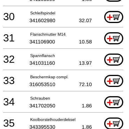
30
Schleifspindel
+
341602980
32.07
31
Flanschmutter M14
+
341106900
10.58
32
Spannflansch
+
341031160
13.97
33
Beschermkap compl.
+
316053510
72.10
34
Schrauben
+
341702050
1.86
35
Koolborstelhouderdeksel
+
343395530
1.86