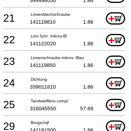
344498050
1.86
21
Linsenblechschraube
+
141118810
1.86
22
Lins.Schr. mikrov.Bl
+
141122020
1.86
23
Linsenschraube mikrov. Blau
+
141119850
1.86
24
Dichtung
+
339011810
1.86
25
Tandwielflens compl.
+
316045550
57.69
29
Borgschijf
+
141181500
1.86