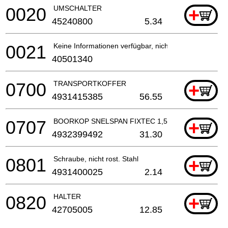
0020
UMSCHALTER
+
45240800
5.34
0021
Keine Informationen verfügbar, nicht bestellbar
40501340
0700
TRANSPORTKOFFER
+
4931415385
56.55
0707
BOORKOP SNELSPAN FIXTEC 1,5 - 13 MM, 3/8" X 2
+
4932399492
31.30
0801
Schraube, nicht rost. Stahl
+
4931400025
2.14
0820
HALTER
+
42705005
12.85