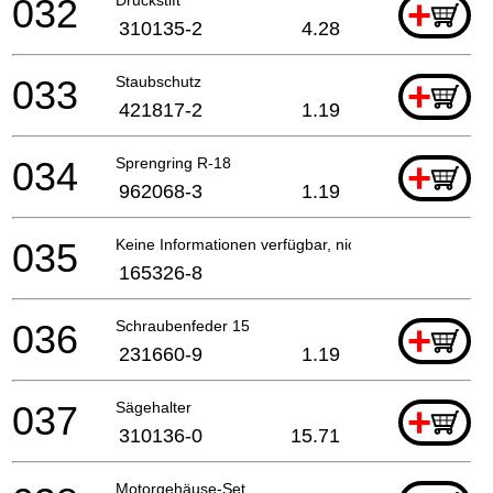
032
+
310135-2
4.28
033
Staubschutz
+
421817-2
1.19
034
Sprengring R-18
+
962068-3
1.19
035
Keine Informationen verfügbar, nicht bestellbar
165326-8
036
Schraubenfeder 15
+
231660-9
1.19
037
Sägehalter
+
310136-0
15.71
Motorgehäuse-Set