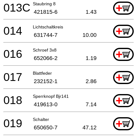
013C
Staubring 8
+
421815-6
1.43
014
Lichtschaltkreis
+
631744-7
10.00
016
Schroef 3x8
+
652066-2
1.19
017
Blattfeder
+
232152-1
2.86
018
Sperrknopf Bjr141
+
419613-0
7.14
019
Schalter
+
650650-7
47.12