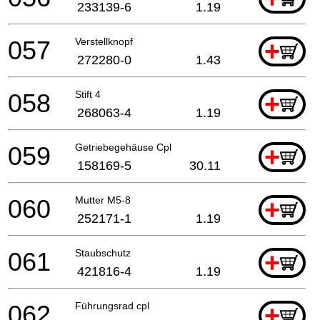
233139-6
1.19
057
Verstellknopf
+
272280-0
1.43
058
Stift 4
+
268063-4
1.19
059
Getriebegehäuse Cpl
+
158169-5
30.11
060
Mutter M5-8
+
252171-1
1.19
061
Staubschutz
+
421816-4
1.19
062
Führungsrad cpl
+