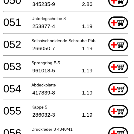
050
+
345235-9
2.86
051
Unterlegscheibe 8
+
253877-4
1.19
052
Selbstschneidende Schraube Pt4x30
+
266050-7
1.19
053
Sprengring E-5
+
961018-5
1.19
054
Abdeckplatte
+
417839-8
1.19
055
Kappe 5
+
286032-3
1.19
056
Druckfeder 3 4340/41
+