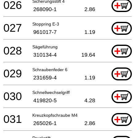
026
Sicherungsstift 4
+
268090-1
2.86
027
Stoppring E-3
+
961017-7
1.19
028
Sägeführung
+
310134-4
19.64
029
Schraubenfeder 6
+
231659-4
1.19
030
Schnellwechselgriff
+
419820-5
4.28
031
Kreuzkopfschraube M4
+
265026-1
2.86
Druckstift