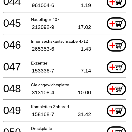
044
+
961004-6
1.19
045
Nadellager 407
+
212092-9
17.02
046
Innensechskantschraube 4x12
+
265353-6
1.43
047
Exzenter
+
153336-7
7.14
048
Gleichgewichtsplatte
+
313108-4
10.00
049
Komplettes Zahnrad
+
158168-7
31.42
Druckplatte