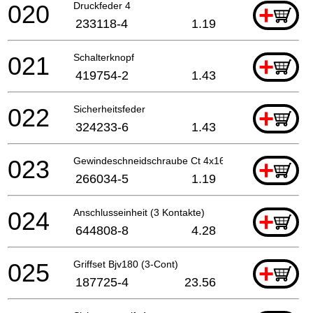
020
Druckfeder 4
+
233118-4
1.19
021
Schalterknopf
+
419754-2
1.43
022
Sicherheitsfeder
+
324233-6
1.43
023
Gewindeschneidschraube Ct 4x16
+
266034-5
1.19
024
Anschlusseinheit (3 Kontakte)
+
644808-8
4.28
025
Griffset Bjv180 (3-Cont)
+
187725-4
23.56