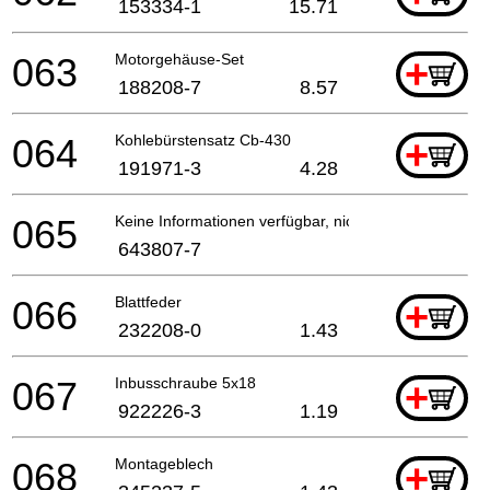
153334-1
15.71
063
Motorgehäuse-Set
+
188208-7
8.57
064
Kohlebürstensatz Cb-430
+
191971-3
4.28
065
Keine Informationen verfügbar, nicht bestellbar
643807-7
066
Blattfeder
+
232208-0
1.43
067
Inbusschraube 5x18
+
922226-3
1.19
068
Montageblech
+