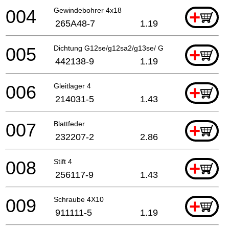
004
Gewindebohrer 4x18
+
265A48-7
1.19
005
Dichtung G12se/g12sa2/g13se/ G12sb2/g12sa2
+
442138-9
1.19
006
Gleitlager 4
+
214031-5
1.43
007
Blattfeder
+
232207-2
2.86
008
Stift 4
+
256117-9
1.43
009
Schraube 4X10
+
911111-5
1.19