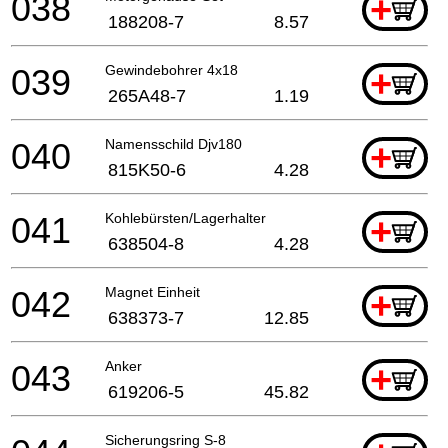
038
+
188208-7
8.57
039
Gewindebohrer 4x18
+
265A48-7
1.19
040
Namensschild Djv180
+
815K50-6
4.28
041
Kohlebürsten/Lagerhalter
+
638504-8
4.28
042
Magnet Einheit
+
638373-7
12.85
043
Anker
+
619206-5
45.82
Sicherungsring S-8