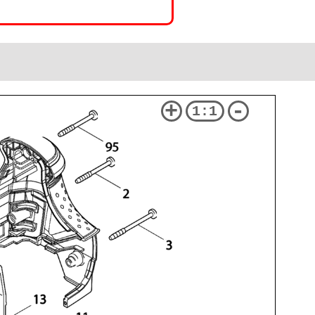
+
-
1:1