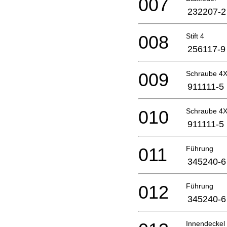
007
232207-2
008
Stift 4
256117-9
009
Schraube 4
911111-5
010
Schraube 4
911111-5
011
Führung
345240-6
012
Führung
345240-6
Innendeckel