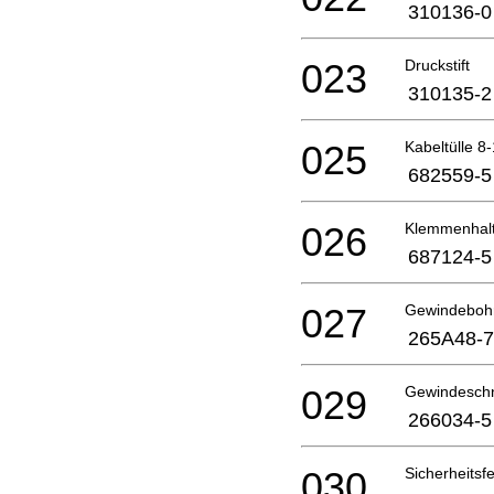
310136-0
023
Druckstift
310135-2
025
Kabeltülle 8
682559-5
026
Klemmenhal
687124-5
027
Gewindeboh
265A48-7
029
Gewindeschn
266034-5
030
Sicherheitsf