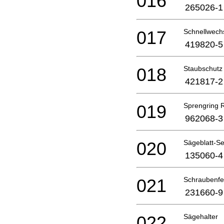
016
265026-1
017
Schnellwechs
419820-5
018
Staubschutz
421817-2
019
Sprengring 
962068-3
020
Sägeblatt-Se
135060-4
021
Schraubenfe
231660-9
022
Sägehalter