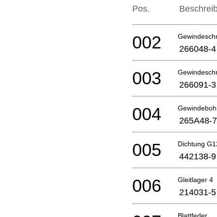
Pos.
Beschrei
002
Gewindesch
266048-4
003
Gewindesch
266091-3
004
Gewindeboh
265A48-7
005
Dichtung G1
442138-9
006
Gleitlager 4
214031-5
Blattfeder