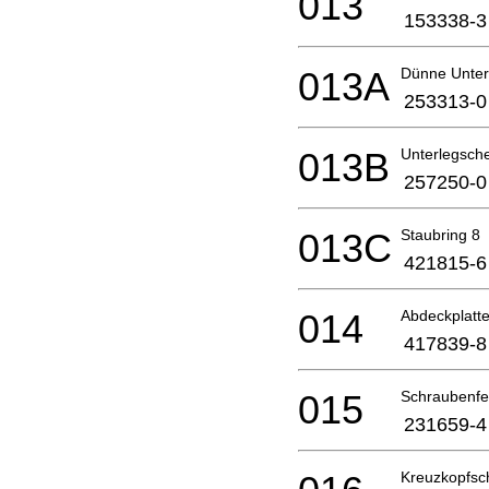
013
153338-3
013A
Dünne Unter
253313-0
013B
Unterlegsch
257250-0
013C
Staubring 8
421815-6
014
Abdeckplatt
417839-8
015
Schraubenfe
231659-4
Kreuzkopfsc