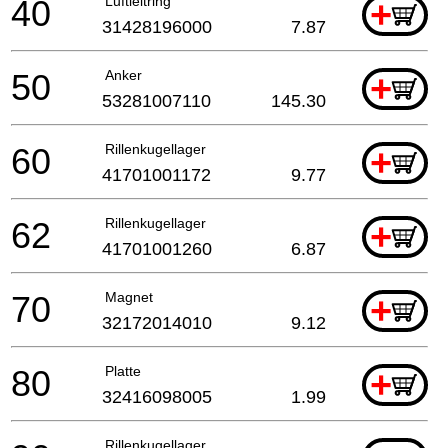
40
Luftleitring
+
31428196000
7.87
50
Anker
+
53281007110
145.30
60
Rillenkugellager
+
41701001172
9.77
62
Rillenkugellager
+
41701001260
6.87
70
Magnet
+
32172014010
9.12
80
Platte
+
32416098005
1.99
Rillenkugellager