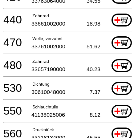
33763064000
34.55
440
Zahnrad
+
33661002000
18.98
470
Welle, verzahnt
+
33761002000
51.62
480
Zahnrad
+
33657190000
40.23
530
Dichtung
+
30610048000
7.37
550
Schlauchtülle
+
41138025006
8.12
560
Druckstück
+
33218134000
45.55