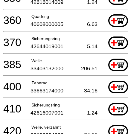
42616014009
1.24
360
Quadring
+
40608000005
6.63
370
Sicherungsring
+
42644019001
5.14
385
Welle
+
33403132000
206.51
400
Zahnrad
+
33663174000
34.16
410
Sicherungsring
+
42616007001
1.24
420
Welle, verzahnt
+