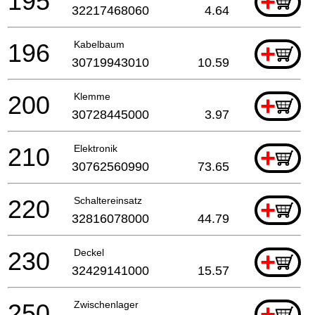
195
+
32217468060
4.64
196
Kabelbaum
+
30719943010
10.59
200
Klemme
+
30728445000
3.97
210
Elektronik
+
30762560990
73.65
220
Schaltereinsatz
+
32816078000
44.79
230
Deckel
+
32429141000
15.57
250
Zwischenlager
+