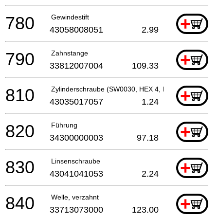
780
Gewindestift
+
43058008051
2.99
790
Zahnstange
+
33812007004
109.33
810
Zylinderschraube (SW0030, HEX 4, M 5, L 20 MM)
+
43035017057
1.24
820
Führung
+
34300000003
97.18
830
Linsenschraube
+
43041041053
2.24
840
Welle, verzahnt
+
33713073000
123.00