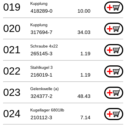
019
Kupplung
+
418289-0
10.00
020
Kupplung
+
317694-7
34.03
021
Schraube 4x22
+
265145-3
1.19
022
Stahlkugel 3
+
216019-1
1.19
023
Gelenkwelle (a)
+
324377-2
48.43
024
Kugellager 6801llb
+
210112-3
7.14