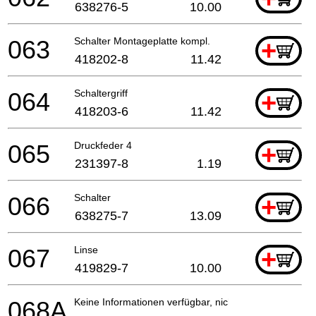
638276-5
10.00
063
Schalter Montageplatte kompl.
+
418202-8
11.42
064
Schaltergriff
+
418203-6
11.42
065
Druckfeder 4
+
231397-8
1.19
066
Schalter
+
638275-7
13.09
067
Linse
+
419829-7
10.00
068A
Keine Informationen verfügbar, nicht bestellbar