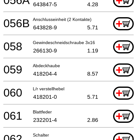
056A
+
643847-5
4.28
056B
Anschlusseinheit (2 Kontakte)
+
643828-9
5.71
058
Gewindeschneidschraube 3x16
+
266130-9
1.19
059
Abdeckhaube
+
418204-4
8.57
060
L/r verstellhebel
+
418201-0
5.71
061
Blattfeder
+
232201-4
2.86
062
Schalter
+