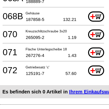
188889-7
068B
Gehäuse
+
187858-5
132.21
070
Kreuzschlitzschraube 3x20
+
265095-2
1.19
071
Flache Unterlegscheibe 18
+
267276-4
1.43
072
Getriebesatz 'c'
+
125191-7
57.60
Es befinden sich
0
Artikel in
Ihrem Einkaufsw