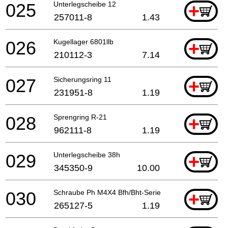
025
Unterlegscheibe 12
+
257011-8
1.43
026
Kugellager 6801llb
+
210112-3
7.14
027
Sicherungsring 11
+
231951-8
1.19
028
Sprengring R-21
+
962111-8
1.19
029
Unterlegscheibe 38h
+
345350-9
10.00
030
Schraube Ph M4X4 Bfh/Bht-Serie
+
265127-5
1.19