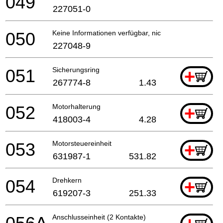
049
227051-0
050
Keine Informationen verfügbar, nicht bestellbar
227048-9
051
Sicherungsring
+
267774-8
1.43
052
Motorhalterung
+
418003-4
4.28
053
Motorsteuereinheit
+
631987-1
531.82
054
Drehkern
+
619207-3
251.33
Anschlusseinheit (2 Kontakte)