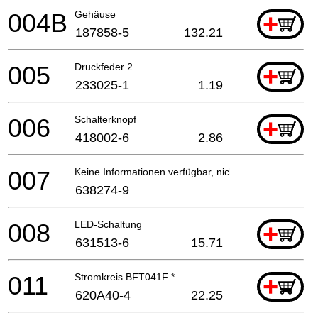
004B
Gehäuse
+
187858-5
132.21
005
Druckfeder 2
+
233025-1
1.19
006
Schalterknopf
+
418002-6
2.86
007
Keine Informationen verfügbar, nicht bestellbar
638274-9
008
LED-Schaltung
+
631513-6
15.71
011
Stromkreis BFT041F *
+
620A40-4
22.25