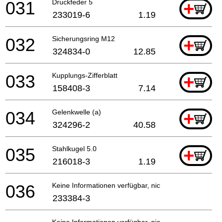
031
Druckfeder 5
+
233019-6
1.19
032
Sicherungsring M12
+
324834-0
12.85
033
Kupplungs-Zifferblatt
+
158408-3
7.14
034
Gelenkwelle (a)
+
324296-2
40.58
035
Stahlkugel 5.0
+
216018-3
1.19
036
Keine Informationen verfügbar, nicht bestellbar
233384-3
Keine Informationen verfügbar, nicht bestellbar