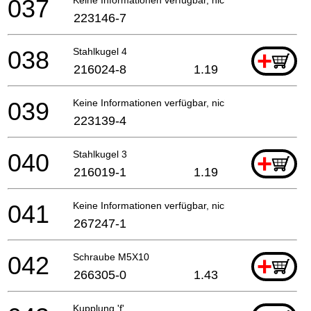
037
223146-7
038
Stahlkugel 4
+
216024-8
1.19
039
Keine Informationen verfügbar, nicht bestellbar
223139-4
040
Stahlkugel 3
+
216019-1
1.19
041
Keine Informationen verfügbar, nicht bestellbar
267247-1
042
Schraube M5X10
+
266305-0
1.43
Kupplung 'f'