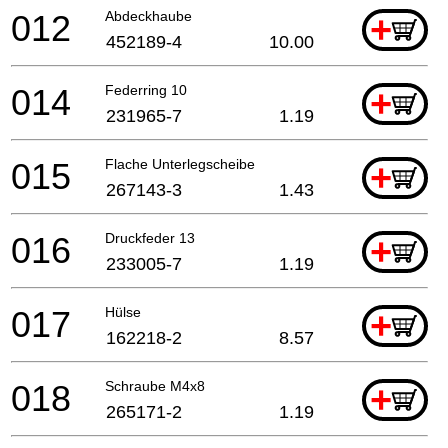
012
Abdeckhaube
+
452189-4
10.00
014
Federring 10
+
231965-7
1.19
015
Flache Unterlegscheibe
+
267143-3
1.43
016
Druckfeder 13
+
233005-7
1.19
017
Hülse
+
162218-2
8.57
018
Schraube M4x8
+
265171-2
1.19