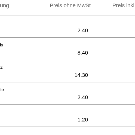
bung
Preis ohne MwSt
Preis ink
2.40
is
8.40
tz
14.30
te
2.40
1.20
2