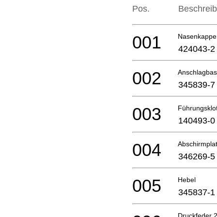
Pos.
Beschrei
001
Nasenkappe
424043-2
002
Anschlagbas
345839-7
003
Führungsklo
140493-0
004
Abschirmplat
346269-5
005
Hebel
345837-1
Druckfeder 