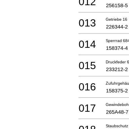
012
256158-5
013
Getriebe 16
226344-2
014
Sperrrad 68
158374-4
015
Druckfeder 
233212-2
016
Zufuhrgehäu
158375-2
017
Gewindeboh
265A48-7
Staubschutz