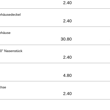
2.40
ehäusedeckel
2.40
ehäuse
30.80
540" Nasenstück
2.40
4.80
chse
2.40