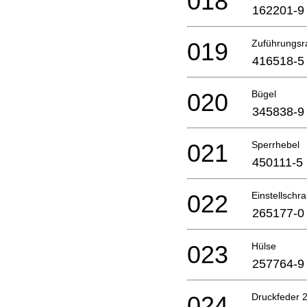
018
162201-9
019
Zuführungsr
416518-5
020
Bügel
345838-9
021
Sperrhebel
450111-5
022
Einstellschr
265177-0
023
Hülse
257764-9
024
Druckfeder 