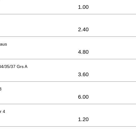
1.00
2.40
haus
4.80
34/35/37 Grs A
3.60
3
6.00
r 4
1.20