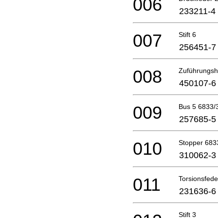
006
233211-4
007
Stift 6
256451-7
008
Zuführungs
450107-6
009
Bus 5 6833/
257685-5
010
Stopper 683
310062-3
011
Torsionsfede
231636-6
Stift 3