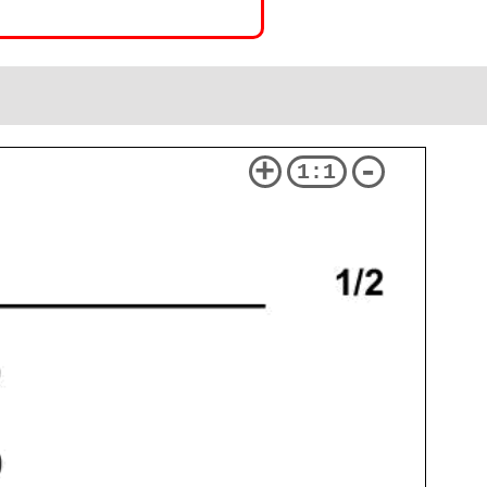
+
-
1:1