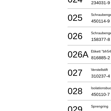
234031-9
025
Schraubeng
450114-9
026
Schraubeng
158377-8
026A
Etikett "bfr
816885-2
027
Verstellstift
310237-4
028
Isolationsbu
450110-7
029
Sprengring