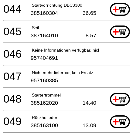
044
Startvorrichtung DBC3300
+
385160304
36.65
045
Seil
+
387164010
8.57
046
Keine Informationen verfügbar, nicht bestellbar
957404691
047
Nicht mehr lieferbar, kein Ersatz
957160385
048
Startertrommel
+
385162020
14.40
049
Rückholfeder
+
385163100
13.09