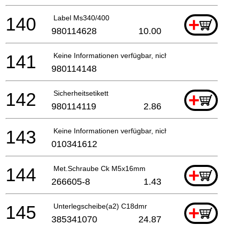
140
Label Ms340/400
+
980114628
10.00
141
Keine Informationen verfügbar, nicht bestellbar
980114148
142
Sicherheitsetikett
+
980114119
2.86
143
Keine Informationen verfügbar, nicht bestellbar
010341612
144
Met.Schraube Ck M5x16mm
+
266605-8
1.43
145
Unterlegscheibe(a2) C18dmr
+
385341070
24.87