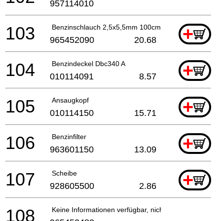
957114010
103
Benzinschlauch 2,5x5,5mm 100cm
+
965452090
20.68
104
Benzindeckel Dbc340 A
+
010114091
8.57
105
Ansaugkopf
+
010114150
15.71
106
Benzinfilter
+
963601150
13.09
107
Scheibe
+
928605500
2.86
108
Keine Informationen verfügbar, nicht bestellbar