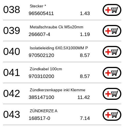
038
Stecker *
+
965605411
1.43
039
Metallschraube Ck M5x20mm
+
266607-4
1.19
040
Isolatieleiding 6X0,5X1000MM P
+
970502120
8.57
041
Zündkabel 100cm
+
970310200
8.57
042
Zündkerzenkappe inkl Klemme
+
385147100
11.42
043
ZÜNDKERZE A
+
168517-0
7.14