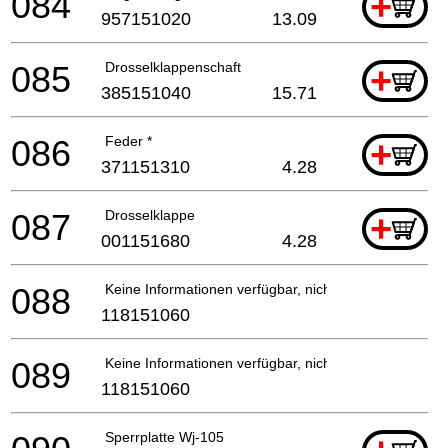
084
+
957151020
13.09
085
Drosselklappenschaft
+
385151040
15.71
086
Feder *
+
371151310
4.28
087
Drosselklappe
+
001151680
4.28
088
Keine Informationen verfügbar, nicht bestellbar
118151060
089
Keine Informationen verfügbar, nicht bestellbar
118151060
Sperrplatte Wj-105