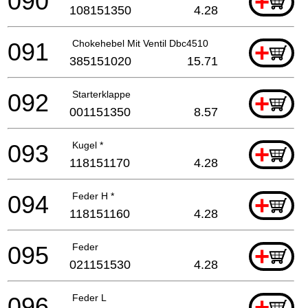
090
+
108151350
4.28
091
Chokehebel Mit Ventil Dbc4510
+
385151020
15.71
092
Starterklappe
+
001151350
8.57
093
Kugel *
+
118151170
4.28
094
Feder H *
+
118151160
4.28
095
Feder
+
021151530
4.28
096
Feder L
+