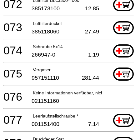
072
Luftfilter Dbc3300-4000
+
385173100
12.85
073
Luftfilterdeckel
+
385118060
27.49
074
Schraube 5x14
+
266947-0
1.19
075
Vergaser
+
957151110
281.44
076
Keine Informationen verfügbar, nicht bestellbar
021151160
077
Leerlaufstellschraube *
+
001151400
7.14
Druckfeder Stat.