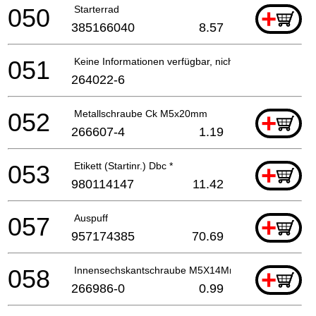
050
Starterrad
+
385166040
8.57
051
Keine Informationen verfügbar, nicht bestellbar
264022-6
052
Metallschraube Ck M5x20mm
+
266607-4
1.19
053
Etikett (Startinr.) Dbc *
+
980114147
11.42
057
Auspuff
+
957174385
70.69
058
Innensechskantschraube M5X14Mm Pc-6114 A
+
266986-0
0.99