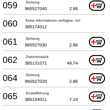
059
Dichtung
+
965527040
2.86
060
Keine Informationen verfügbar, nicht bestellbar
385174012
061
Dichtung
+
965527030
2.86
062
Zwischenstück
+
385131071
49.74
064
Dichtung
+
965527020
2.86
065
Einstellführung
+
385154011
7.14