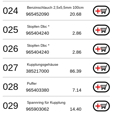
024
Benzinschlauch 2,5x5,5mm 100cm
+
965452090
20.68
025
Stopfen Dbc *
+
965404240
2.86
026
Stopfen Dbc *
+
965404240
2.86
027
Kupplungsgehäuse
+
385217000
86.39
028
Puffer
+
965403380
7.14
029
Spannring für Kupplung
+
965903062
14.40