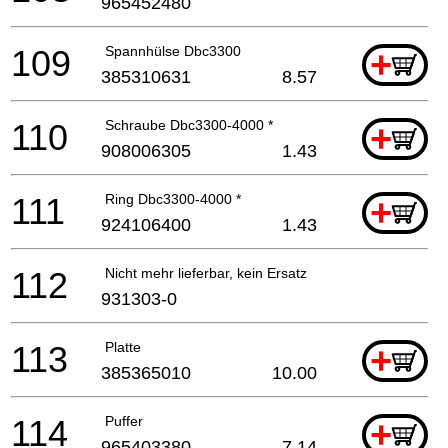
965452480
109
Spannhülse Dbc3300
+
385310631
8.57
110
Schraube Dbc3300-4000 *
+
908006305
1.43
111
Ring Dbc3300-4000 *
+
924106400
1.43
112
Nicht mehr lieferbar, kein Ersatz
931303-0
113
Platte
+
385365010
10.00
114
Puffer
+
965403380
7.14