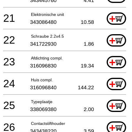
343445760
4.41
21
Elektronische unit
+
343086480
10.58
22
Schraube 2.2x4.5
+
341722930
1.86
23
Afdichting compl.
+
316096830
19.34
24
Huis compl.
+
316096840
144.22
25
Typeplaatje
+
338069380
2.00
26
Contactstifthouder
+
343438220
3.59