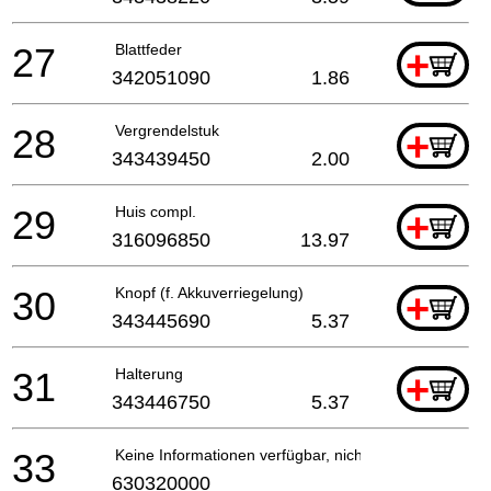
27
Blattfeder
+
342051090
1.86
28
Vergrendelstuk
+
343439450
2.00
29
Huis compl.
+
316096850
13.97
30
Knopf (f. Akkuverriegelung)
+
343445690
5.37
31
Halterung
+
343446750
5.37
33
Keine Informationen verfügbar, nicht bestellbar
630320000