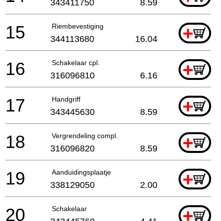
343411750
8.59
15
Riembevestiging
+
344113680
16.04
16
Schakelaar cpl.
+
316096810
6.16
17
Handgriff
+
343445630
8.59
18
Vergrendeling compl.
+
316096820
8.59
19
Aanduidingsplaatje
+
338129050
2.00
20
Schakelaar
+