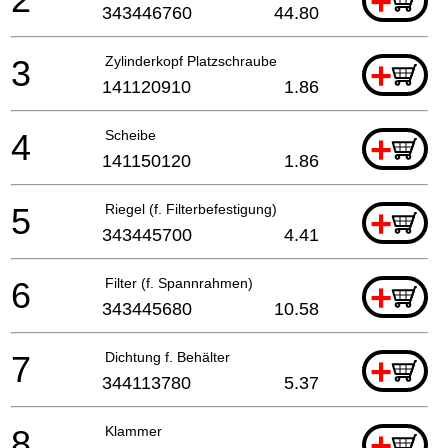
+
343446760
44.80
3
Zylinderkopf Platzschraube
+
141120910
1.86
4
Scheibe
+
141150120
1.86
5
Riegel (f. Filterbefestigung)
+
343445700
4.41
6
Filter (f. Spannrahmen)
+
343445680
10.58
7
Dichtung f. Behälter
+
344113780
5.37
8
Klammer
+