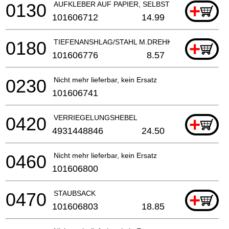
0130
AUFKLEBER AUF PAPIER, SELBSTKLEBEND
+
101606712
14.99
0180
TIEFENANSHLAG/STAHL M.DREHKNOPF/KUNSTST
+
101606776
8.57
0230
Nicht mehr lieferbar, kein Ersatz
101606741
0420
VERRIEGELUNGSHEBEL
+
4931448846
24.50
0460
Nicht mehr lieferbar, kein Ersatz
101606800
0470
STAUBSACK
+
101606803
18.85