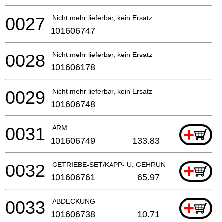
0027
Nicht mehr lieferbar, kein Ersatz
101606747
0028
Nicht mehr lieferbar, kein Ersatz
101606178
0029
Nicht mehr lieferbar, kein Ersatz
101606748
0031
ARM
+
101606749
133.83
0032
GETRIEBE-SET/KAPP- U. GEHRUNGSSAeGE
+
101606761
65.97
0033
ABDECKUNG
+
101606738
10.71