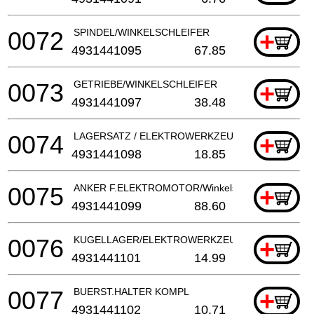
0072
SPINDEL/WINKELSCHLEIFER
+
4931441095
67.85
0073
GETRIEBE/WINKELSCHLEIFER
+
4931441097
38.48
0074
LAGERSATZ / ELEKTROWERKZEUG
+
4931441098
18.85
0075
ANKER F.ELEKTROMOTOR/Winkelschleifer
+
4931441099
88.60
0076
KUGELLAGER/ELEKTROWERKZEUG
+
4931441101
14.99
0077
BUERST.HALTER KOMPL
+
4931441102
10.71