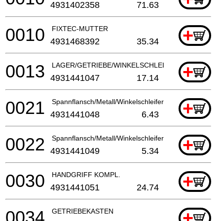
4931402358
71.63
0010
FIXTEC-MUTTER
+
4931468392
35.34
0013
LAGER/GETRIEBE/WINKELSCHLEIFER
+
4931441047
17.14
0021
Spannflansch/Metall/Winkelschleifer
+
4931441048
6.43
0022
Spannflansch/Metall/Winkelschleifer
+
4931441049
5.34
0030
HANDGRIFF KOMPL.
+
4931441051
24.74
0034
GETRIEBEKASTEN
+