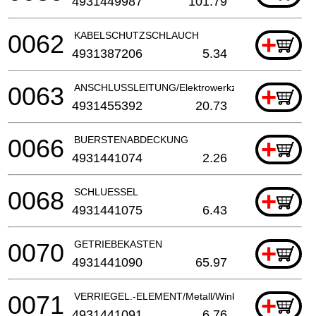
4931449987
101.79
0062
KABELSCHUTZSCHLAUCH
+
4931387206
5.34
0063
ANSCHLUSSLEITUNG/Elektrowerkzeug
+
4931455392
20.73
0066
BUERSTENABDECKUNG
+
4931441074
2.26
0068
SCHLUESSEL
+
4931441075
6.43
0070
GETRIEBEKASTEN
+
4931441090
65.97
0071
VERRIEGEL.-ELEMENT/Metall/Winkelschleife
+
4931441091
6.76