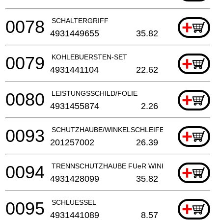
0078
SCHALTERGRIFF
+
4931449655
35.82
0079
KOHLEBUERSTEN-SET
+
4931441104
22.62
0080
LEISTUNGSSCHILD/FOLIE
+
4931455874
2.26
0093
SCHUTZHAUBE/WINKELSCHLEIFER
+
201257002
26.39
0094
TRENNSCHUTZHAUBE FUeR WINKELSCHLEIFER
+
4931428099
35.82
0095
SCHLUESSEL
+
4931441089
8.57