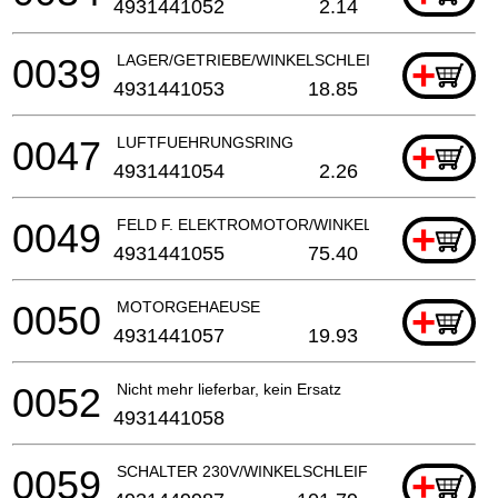
4931441052
2.14
0039
LAGER/GETRIEBE/WINKELSCHLEIFER
+
4931441053
18.85
0047
LUFTFUEHRUNGSRING
+
4931441054
2.26
0049
FELD F. ELEKTROMOTOR/WINKELSCHLEIFER
+
4931441055
75.40
0050
MOTORGEHAEUSE
+
4931441057
19.93
0052
Nicht mehr lieferbar, kein Ersatz
4931441058
0059
SCHALTER 230V/WINKELSCHLEIFER
+