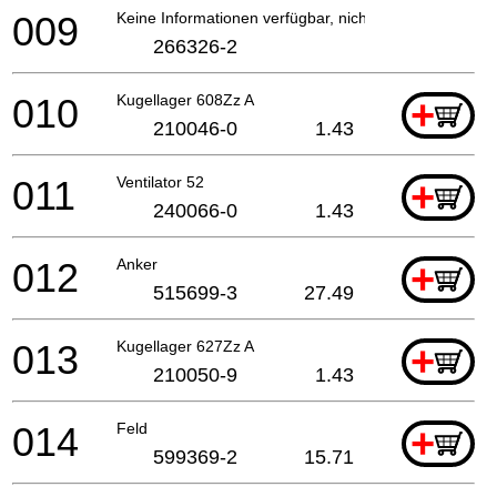
009
Keine Informationen verfügbar, nicht bestellbar
266326-2
010
Kugellager 608Zz A
+
210046-0
1.43
011
Ventilator 52
+
240066-0
1.43
012
Anker
+
515699-3
27.49
013
Kugellager 627Zz A
+
210050-9
1.43
014
Feld
+
599369-2
15.71