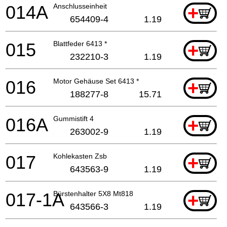
014A
Anschlusseinheit
+
654409-4
1.19
015
Blattfeder 6413 *
+
232210-3
1.19
016
Motor Gehäuse Set 6413 *
+
188277-8
15.71
016A
Gummistift 4
+
263002-9
1.19
017
Kohlekasten Zsb
+
643563-9
1.19
017-1A
Bürstenhalter 5X8 Mt818
+
643566-3
1.19