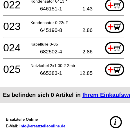
022
Kondensator 6413 *
+
646151-1
1.43
023
Kondensator 0,22uF
+
645190-8
2.86
024
Kabeltülle 8-85
+
682502-4
2.86
025
Netzkabel 2x1.00 2.2mtr
+
665383-1
12.85
Es befinden sich
0
Artikel in
Ihrem Einkaufsw
Ersatzteile Online
i
E-Mail:
info@ersatzteileonline.de