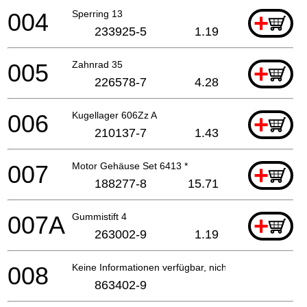
004
Sperring 13
+
233925-5
1.19
005
Zahnrad 35
+
226578-7
4.28
006
Kugellager 606Zz A
+
210137-7
1.43
007
Motor Gehäuse Set 6413 *
+
188277-8
15.71
007A
Gummistift 4
+
263002-9
1.19
008
Keine Informationen verfügbar, nicht bestellbar
863402-9