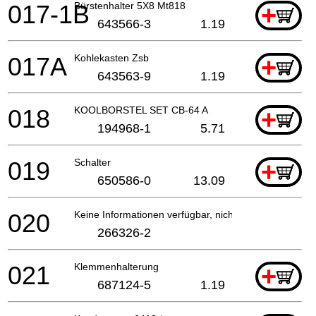
017-1B
Bürstenhalter 5X8 Mt818
+
643566-3
1.19
017A
Kohlekasten Zsb
+
643563-9
1.19
018
KOOLBORSTEL SET CB-64 A
+
194968-1
5.71
019
Schalter
+
650586-0
13.09
020
Keine Informationen verfügbar, nicht bestellbar
266326-2
021
Klemmenhalterung
+
687124-5
1.19