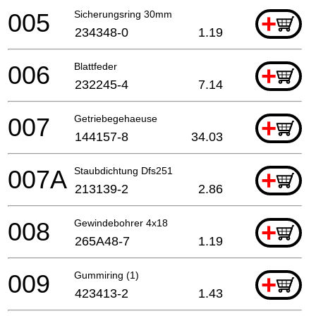
005
Sicherungsring 30mm
+
234348-0
1.19
006
Blattfeder
+
232245-4
7.14
007
Getriebegehaeuse
+
144157-8
34.03
007A
Staubdichtung Dfs251
+
213139-2
2.86
008
Gewindebohrer 4x18
+
265A48-7
1.19
009
Gummiring (1)
+
423413-2
1.43