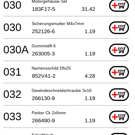
030
Motorgehäuse-Set
+
183F17-5
31.42
030
Sicherungsmutter M4x7mm
+
252126-6
1.19
030A
Gummistift 6
+
263005-3
1.19
031
Namensschild Dfs25
+
852V41-2
4.28
032
Gewindeschneidschraube 3x16
+
266130-9
1.19
033
Parker Ck 2x6mm
+
266490-9
1.19
Schaltblech