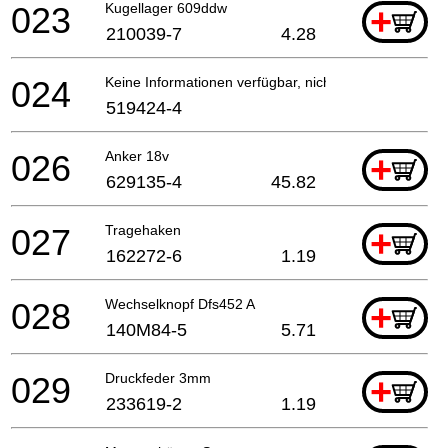
023
Kugellager 609ddw
+
210039-7
4.28
024
Keine Informationen verfügbar, nicht bestellbar
519424-4
026
Anker 18v
+
629135-4
45.82
027
Tragehaken
+
162272-6
1.19
028
Wechselknopf Dfs452 A
+
140M84-5
5.71
029
Druckfeder 3mm
+
233619-2
1.19