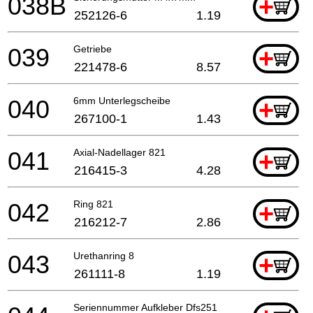
038B
+
252126-6
1.19
039
Getriebe
+
221478-6
8.57
040
6mm Unterlegscheibe
+
267100-1
1.43
041
Axial-Nadellager 821
+
216415-3
4.28
042
Ring 821
+
216212-7
2.86
043
Urethanring 8
+
261111-8
1.19
Seriennummer Aufkleber Dfs251