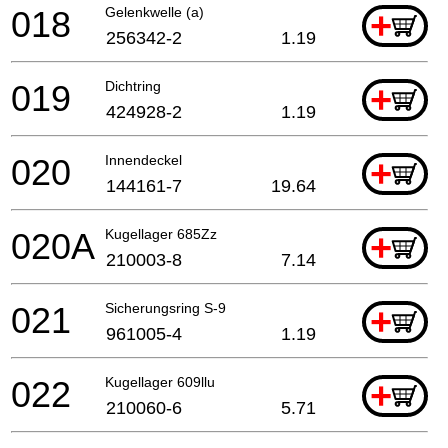
018
Gelenkwelle (a)
+
256342-2
1.19
019
Dichtring
+
424928-2
1.19
020
Innendeckel
+
144161-7
19.64
020A
Kugellager 685Zz
+
210003-8
7.14
021
Sicherungsring S-9
+
961005-4
1.19
022
Kugellager 609llu
+
210060-6
5.71