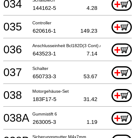
034
+
144162-5
4.28
035
Controller
+
620616-1
149.23
036
Anschlusseinheit Bcl182D(3 Cont) A
+
643523-1
7.14
037
Schalter
+
650733-3
53.67
038
Motorgehäuse-Set
+
183F17-5
31.42
038A
Gummistift 6
+
263005-3
1.19
Sicherungsmutter M4x7mm