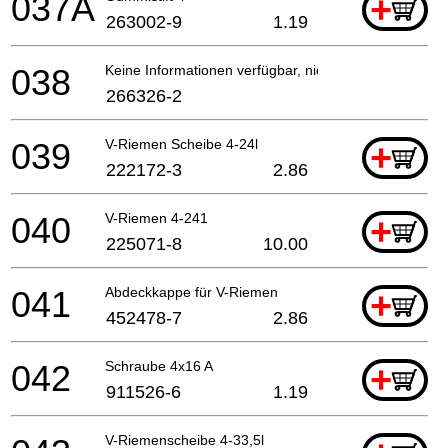
037A
+
263002-9
1.19
038
Keine Informationen verfügbar, nicht bestellbar
266326-2
039
V-Riemen Scheibe 4-24l
+
222172-3
2.86
040
V-Riemen 4-241
+
225071-8
10.00
041
Abdeckkappe für V-Riemen
+
452478-7
2.86
042
Schraube 4x16 A
+
911526-6
1.19
V-Riemenscheibe 4-33,5l