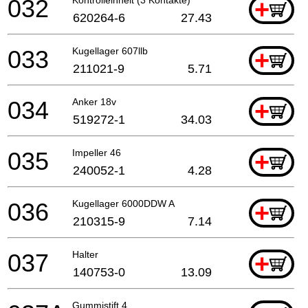
032
+
620264-6
27.43
033
Kugellager 607llb
+
211021-9
5.71
034
Anker 18v
+
519272-1
34.03
035
Impeller 46
+
240052-1
4.28
036
Kugellager 6000DDW A
+
210315-9
7.14
037
Halter
+
140753-0
13.09
Gummistift 4