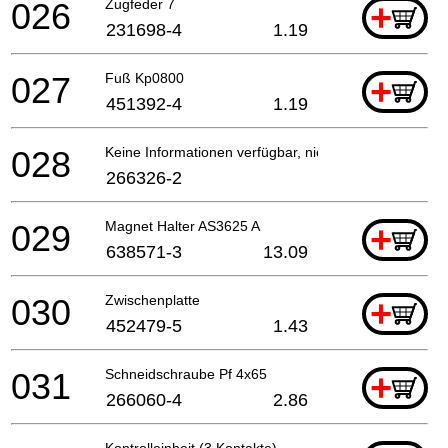
026
Zugfeder 7
+
231698-4
1.19
027
Fuß Kp0800
+
451392-4
1.19
028
Keine Informationen verfügbar, nicht bestellbar
266326-2
029
Magnet Halter AS3625 A
+
638571-3
13.09
030
Zwischenplatte
+
452479-5
1.43
031
Schneidschraube Pf 4x65
+
266060-4
2.86
Kontrolleinheit (3 Kontakte)