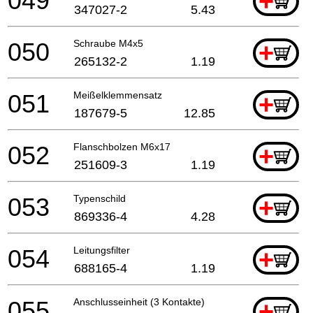
049
+
347027-2
5.43
050
Schraube M4x5
+
265132-2
1.19
051
Meißelklemmensatz
+
187679-5
12.85
052
Flanschbolzen M6x17
+
251609-3
1.19
053
Typenschild
+
869336-4
4.28
054
Leitungsfilter
+
688165-4
1.19
055
Anschlusseinheit (3 Kontakte)
+