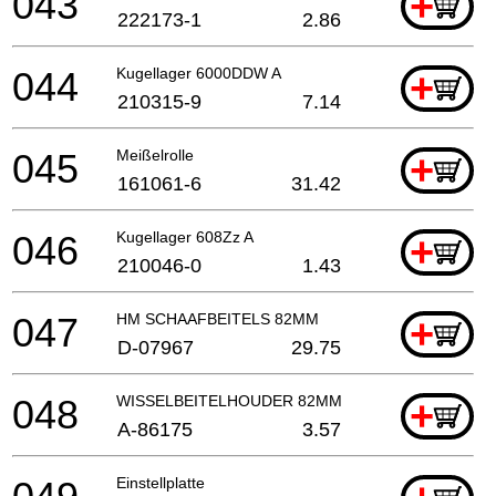
043
+
222173-1
2.86
044
Kugellager 6000DDW A
+
210315-9
7.14
045
Meißelrolle
+
161061-6
31.42
046
Kugellager 608Zz A
+
210046-0
1.43
047
HM SCHAAFBEITELS 82MM
+
D-07967
29.75
048
WISSELBEITELHOUDER 82MM
+
A-86175
3.57
Einstellplatte