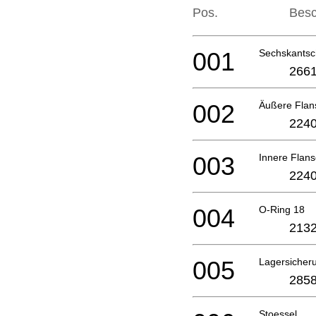
Pos.
Besc
001
Sechskantsc
2661
002
Äußere Flan
2240
003
Innere Flan
2240
004
O-Ring 18
2132
005
Lagersicher
2858
Stoessel