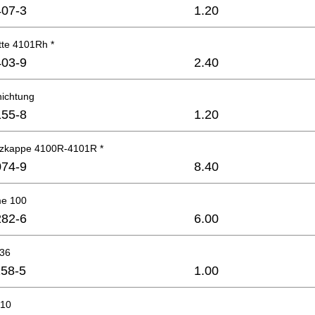
07-3
1.20
tte 4101Rh *
03-9
2.40
ichtung
55-8
1.20
zkappe 4100R-4101R *
74-9
8.40
e 100
82-6
6.00
x36
58-5
1.00
810