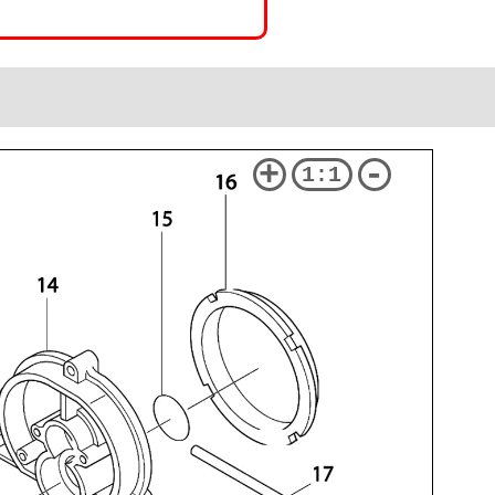
+
-
1:1