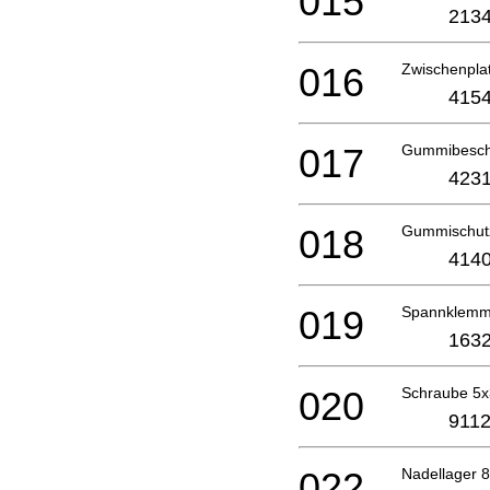
015
2134
016
Zwischenpla
4154
017
Gummibesch
4231
018
Gummischut
4140
019
Spannklemm
1632
020
Schraube 5
9112
022
Nadellager 