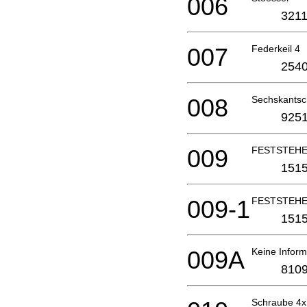
006
3211
007
Federkeil 4
2540
008
Sechskantsc
9251
009
FESTSTEH
1515
009-1
FESTSTEH
1515
009A
Keine Inform
8109
Schraube 4