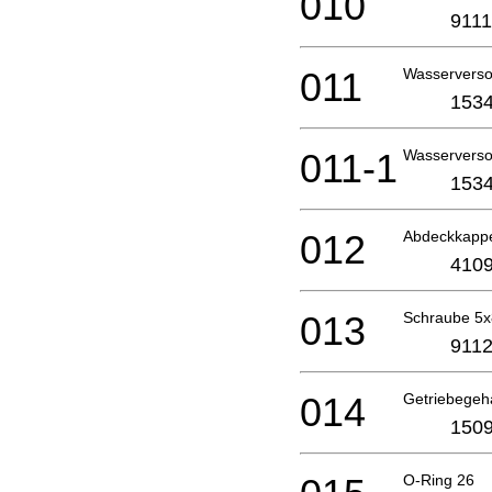
010
9111
011
Wasservers
1534
011-1
Wasservers
1534
012
Abdeckkapp
4109
013
Schraube 5x
9112
014
Getriebege
1509
O-Ring 26