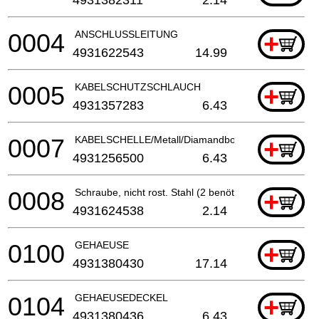
0004
ANSCHLUSSLEITUNG
+
4931622543
14.99
0005
KABELSCHUTZSCHLAUCH
+
4931357283
6.43
0007
KABELSCHELLE/Metall/Diamandbohrmaschine
+
4931256500
6.43
0008
Schraube, nicht rost. Stahl (2 benötigt)
+
4931624538
2.14
0100
GEHAEUSE
+
4931380430
17.14
0104
GEHAEUSEDECKEL
+
4931380436
6.43