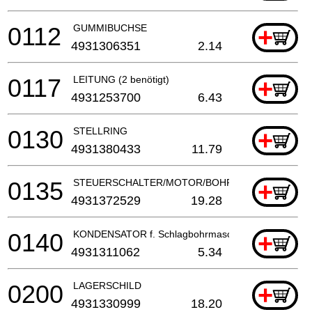
0112
GUMMIBUCHSE
+
4931306351
2.14
0117
LEITUNG (2 benötigt)
+
4931253700
6.43
0130
STELLRING
+
4931380433
11.79
0135
STEUERSCHALTER/MOTOR/BOHRHAMMER
+
4931372529
19.28
0140
KONDENSATOR f. Schlagbohrmaschine
+
4931311062
5.34
0200
LAGERSCHILD
+
4931330999
18.20