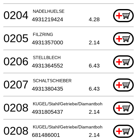
0204
NADELHUELSE
+
4931219424
4.28
0205
FILZRING
+
4931357000
2.14
0206
STELLBLECH
+
4931364552
6.43
0207
SCHALTSCHIEBER
+
4931380435
6.43
0208
KUGEL/Stahl/Getriebe/Diamantbohrmaschine
+
4931805437
2.14
0208
KUGEL/Stahl/Getriebe/Diamantbohrmaschine
+
681486001
2.14