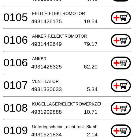
0105
FELD F. ELEKTROMOTOR
+
4931426175
19.64
0106
ANKER F.ELEKTROMOTOR
+
4931442649
79.17
0106
ANKER
+
4931426325
62.20
0107
VENTILATOR
+
4931330633
5.34
0108
KUGELLAGER/ELEKTROWERKZEUG
+
4931902888
10.71
0109
Unterlegscheibe, nicht rost. Stahl
+
4931621834
2.14