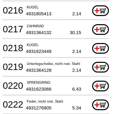
0216
KUGEL
+
4931805413
2.14
0217
ZAHNRAD
+
4931364132
30.15
0218
KUGEL
+
4931623449
2.14
0219
Unterlegscheibe, nicht rost. Stahl
+
4931364128
2.14
0220
SPRENGRING
+
4931623066
6.43
0222
Feder, nicht rost. Stahl
+
4931276905
5.34