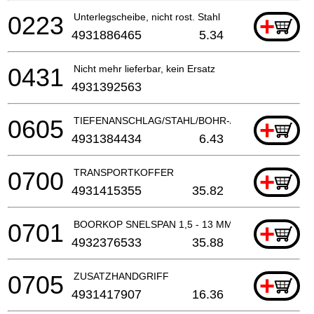
0223
Unterlegscheibe, nicht rost. Stahl
+
4931886465
5.34
0431
Nicht mehr lieferbar, kein Ersatz
4931392563
0605
TIEFENANSCHLAG/STAHL/BOHR-/KOMBIHAMMER
+
4931384434
6.43
0700
TRANSPORTKOFFER
+
4931415355
35.82
0701
BOORKOP SNELSPAN 1,5 - 13 MM, 1/2" X 20 MET V
+
4932376533
35.88
0705
ZUSATZHANDGRIFF
+
4931417907
16.36