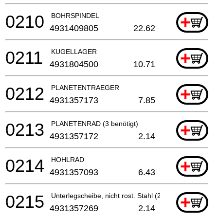
0210
BOHRSPINDEL
+
4931409805
22.62
0211
KUGELLAGER
+
4931804500
10.71
0212
PLANETENTRAEGER
+
4931357173
7.85
0213
PLANETENRAD (3 benötigt)
+
4931357172
2.14
0214
HOHLRAD
+
4931357093
6.43
0215
Unterlegscheibe, nicht rost. Stahl (2 benötigt)
+
4931357269
2.14