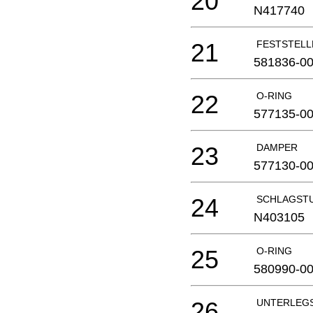
20
N417740
21
FESTSTELL
581836-0
22
O-RING
577135-0
23
DAMPER
577130-0
24
SCHLAGST
N403105
25
O-RING
580990-0
26
UNTERLEG