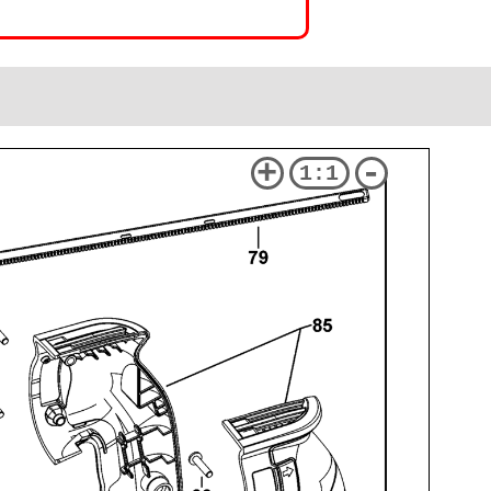
+
-
1:1