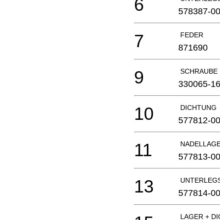
6
578387-0
7
FEDER
871690
9
SCHRAUBE
330065-1
10
DICHTUNG
577812-0
11
NADELLAG
577813-0
13
UNTERLEG
577814-0
LAGER + D