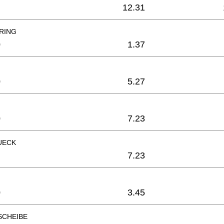
12.31
RING
0
1.37
0
5.27
0
7.23
UECK
7.23
0
3.45
SCHEIBE