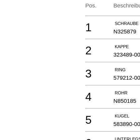
Pos.
Beschreib
1
SCHRAUBE
N325879
2
KAPPE
323489-0
3
RING
579212-0
4
ROHR
N850185
5
KUGEL
583890-0
UNTERLEG