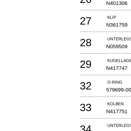
N401306
27
KLIP
N361759
28
UNTERLEG
N059509
29
KUGELLAG
N417747
32
O-RING
579699-0
33
KOLBEN
N417751
34
UNTERLEG