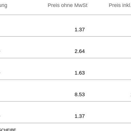
ung
Preis ohne MwSt
Preis ink
1.37
0
2.64
0
1.63
8.53
0
1.37
SCHEIBE