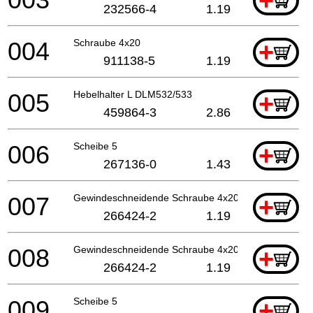
+
232566-4
1.19
004
Schraube 4x20
+
911138-5
1.19
005
Hebelhalter L DLM532/533
+
459864-3
2.86
006
Scheibe 5
+
267136-0
1.43
007
Gewindeschneidende Schraube 4x20
+
266424-2
1.19
008
Gewindeschneidende Schraube 4x20
+
266424-2
1.19
009
Scheibe 5
+