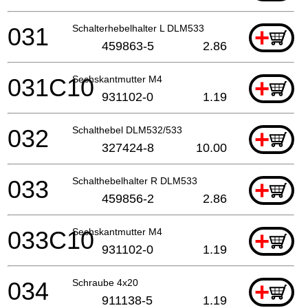
031
Schalterhebelhalter L DLM533
+
459863-5
2.86
031C10
Sechskantmutter M4
+
931102-0
1.19
032
Schalthebel DLM532/533
+
327424-8
10.00
033
Schalthebelhalter R DLM533
+
459856-2
2.86
033C10
Sechskantmutter M4
+
931102-0
1.19
034
Schraube 4x20
+
911138-5
1.19