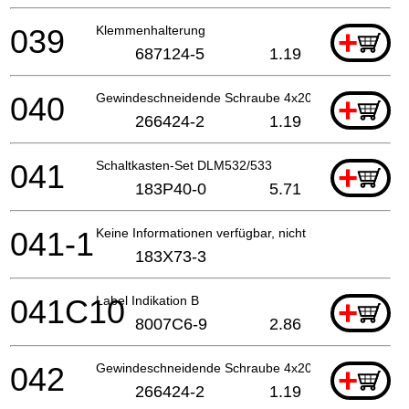
039
Klemmenhalterung
+
687124-5
1.19
040
Gewindeschneidende Schraube 4x20
+
266424-2
1.19
041
Schaltkasten-Set DLM532/533
+
183P40-0
5.71
041-1
Keine Informationen verfügbar, nicht bestellbar
183X73-3
041C10
Label Indikation B
+
8007C6-9
2.86
042
Gewindeschneidende Schraube 4x20
+
266424-2
1.19