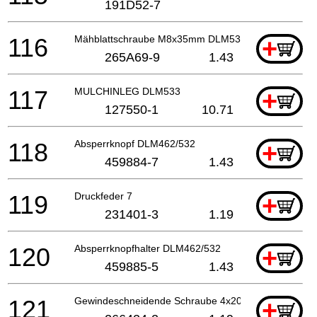
191D52-7
116
Mähblattschraube M8x35mm DLM532 A
+
265A69-9
1.43
117
MULCHINLEG DLM533
+
127550-1
10.71
118
Absperrknopf DLM462/532
+
459884-7
1.43
119
Druckfeder 7
+
231401-3
1.19
120
Absperrknopfhalter DLM462/532
+
459885-5
1.43
121
Gewindeschneidende Schraube 4x20
+