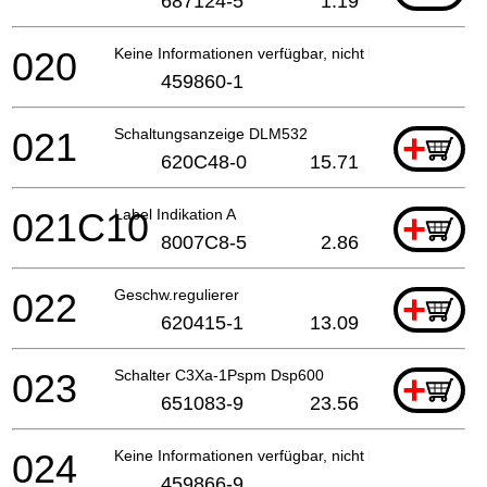
687124-5
1.19
020
Keine Informationen verfügbar, nicht bestellbar
459860-1
021
Schaltungsanzeige DLM532
+
620C48-0
15.71
021C10
Label Indikation A
+
8007C8-5
2.86
022
Geschw.regulierer
+
620415-1
13.09
023
Schalter C3Xa-1Pspm Dsp600
+
651083-9
23.56
024
Keine Informationen verfügbar, nicht bestellbar
459866-9