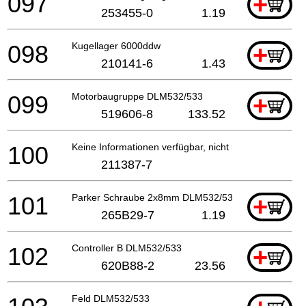
097
+
253455-0
1.19
098
Kugellager 6000ddw
+
210141-6
1.43
099
Motorbaugruppe DLM532/533
+
519606-8
133.52
100
Keine Informationen verfügbar, nicht bestellbar
211387-7
101
Parker Schraube 2x8mm DLM532/533
+
265B29-7
1.19
102
Controller B DLM532/533
+
620B88-2
23.56
Feld DLM532/533