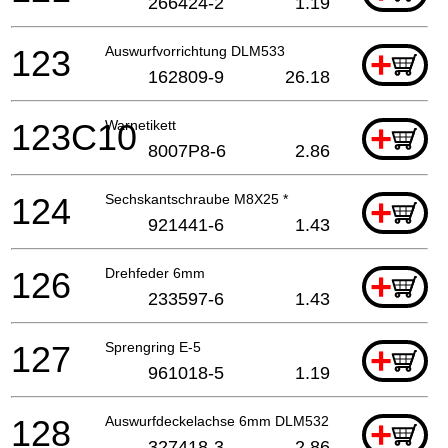
266424-2
1.19
123
Auswurfvorrichtung DLM533
+
162809-9
26.18
123C10
Warnetikett
+
8007P8-6
2.86
124
Sechskantschraube M8X25 *
+
921441-6
1.43
126
Drehfeder 6mm
+
233597-6
1.43
127
Sprengring E-5
+
961018-5
1.19
128
Auswurfdeckelachse 6mm DLM532
+
327418-3
2.86