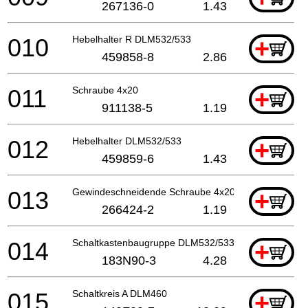
267136-0
1.43
010
Hebelhalter R DLM532/533
+
459858-8
2.86
011
Schraube 4x20
+
911138-5
1.19
012
Hebelhalter DLM532/533
+
459859-6
1.43
013
Gewindeschneidende Schraube 4x20
+
266424-2
1.19
014
Schaltkastenbaugruppe DLM532/533
+
183N90-3
4.28
015
Schaltkreis A DLM460
+