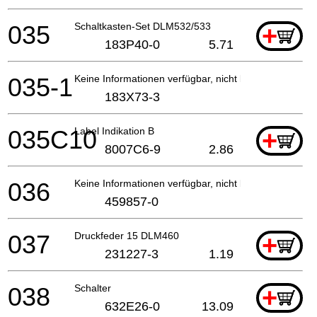
035
Schaltkasten-Set DLM532/533
+
183P40-0
5.71
035-1
Keine Informationen verfügbar, nicht bestellbar
183X73-3
035C10
Label Indikation B
+
8007C6-9
2.86
036
Keine Informationen verfügbar, nicht bestellbar
459857-0
037
Druckfeder 15 DLM460
+
231227-3
1.19
038
Schalter
+
632E26-0
13.09