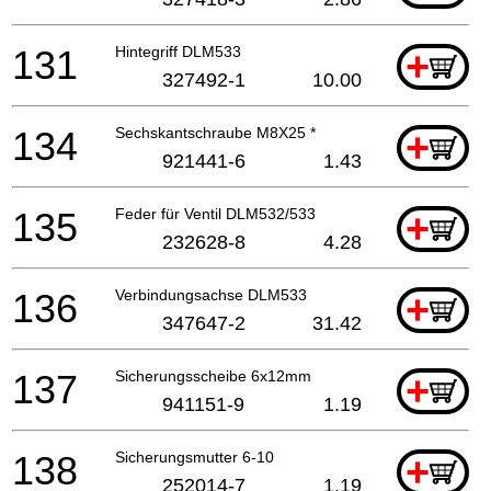
131
Hintegriff DLM533
+
327492-1
10.00
134
Sechskantschraube M8X25 *
+
921441-6
1.43
135
Feder für Ventil DLM532/533
+
232628-8
4.28
136
Verbindungsachse DLM533
+
347647-2
31.42
137
Sicherungsscheibe 6x12mm
+
941151-9
1.19
138
Sicherungsmutter 6-10
+
252014-7
1.19