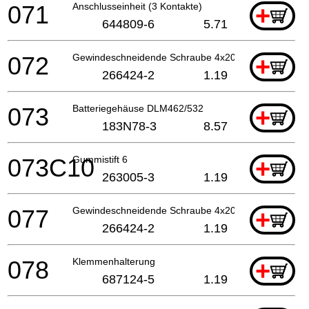
071
Anschlusseinheit (3 Kontakte)
+
644809-6
5.71
072
Gewindeschneidende Schraube 4x20
+
266424-2
1.19
073
Batteriegehäuse DLM462/532
+
183N78-3
8.57
073C10
Gummistift 6
+
263005-3
1.19
077
Gewindeschneidende Schraube 4x20
+
266424-2
1.19
078
Klemmenhalterung
+
687124-5
1.19