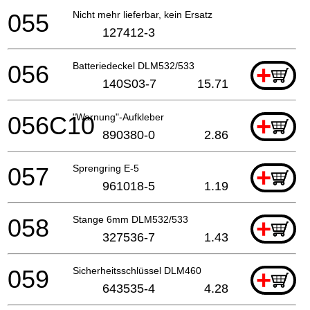
055
Nicht mehr lieferbar, kein Ersatz
127412-3
056
Batteriedeckel DLM532/533
+
140S03-7
15.71
056C10
"Warnung"-Aufkleber
+
890380-0
2.86
057
Sprengring E-5
+
961018-5
1.19
058
Stange 6mm DLM532/533
+
327536-7
1.43
059
Sicherheitsschlüssel DLM460
+
643535-4
4.28