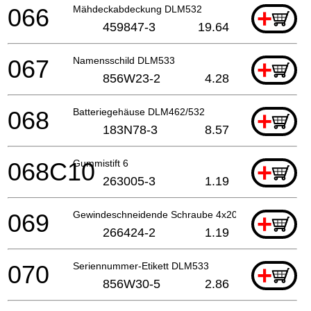
066
Mähdeckabdeckung DLM532
+
459847-3
19.64
067
Namensschild DLM533
+
856W23-2
4.28
068
Batteriegehäuse DLM462/532
+
183N78-3
8.57
068C10
Gummistift 6
+
263005-3
1.19
069
Gewindeschneidende Schraube 4x20
+
266424-2
1.19
070
Seriennummer-Etikett DLM533
+
856W30-5
2.86