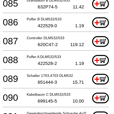
085
Drahtbaum B DLM532/533
+
632P74-5
11.42
086
Puffer B DLM532/533
+
422529-0
1.19
087
Controller DLM532/533
+
620C47-2
119.12
088
Puffer A DLM532/533
+
422528-2
1.19
089
Schalter 1703,4703 DLM532
+
651444-3
15.71
090
Kabelbaum C DLM532/533
+
699145-5
10.00
Gewindeschneidende Schraube 4x20