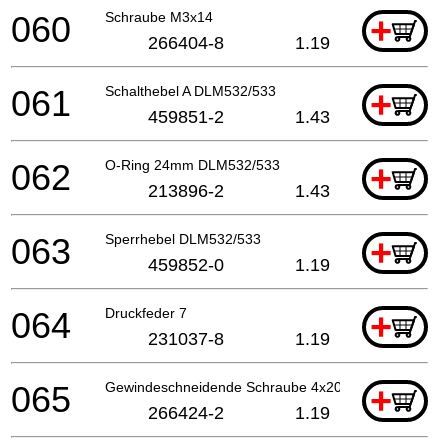
060
Schraube M3x14
+
266404-8
1.19
061
Schalthebel A DLM532/533
+
459851-2
1.43
062
O-Ring 24mm DLM532/533
+
213896-2
1.43
063
Sperrhebel DLM532/533
+
459852-0
1.19
064
Druckfeder 7
+
231037-8
1.19
065
Gewindeschneidende Schraube 4x20
+
266424-2
1.19