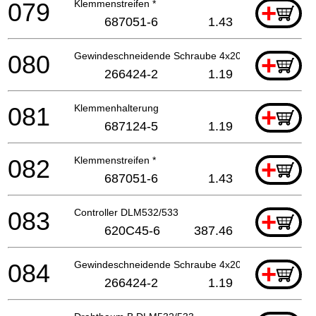
079
Klemmenstreifen *
+
687051-6
1.43
080
Gewindeschneidende Schraube 4x20
+
266424-2
1.19
081
Klemmenhalterung
+
687124-5
1.19
082
Klemmenstreifen *
+
687051-6
1.43
083
Controller DLM532/533
+
620C45-6
387.46
084
Gewindeschneidende Schraube 4x20
+
266424-2
1.19