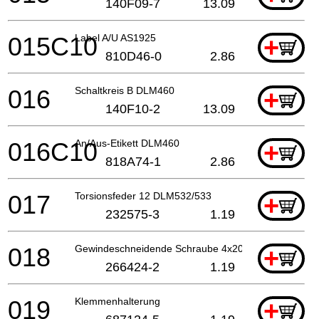
140F09-7
13.09
015C10
Label A/U AS1925
+
810D46-0
2.86
016
Schaltkreis B DLM460
+
140F10-2
13.09
016C10
An/Aus-Etikett DLM460
+
818A74-1
2.86
017
Torsionsfeder 12 DLM532/533
+
232575-3
1.19
018
Gewindeschneidende Schraube 4x20
+
266424-2
1.19
019
Klemmenhalterung
+