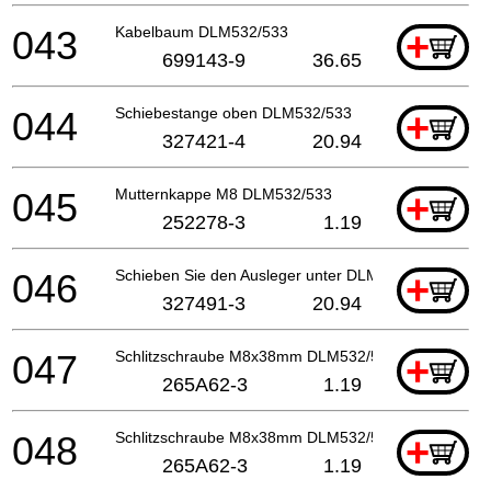
043
Kabelbaum DLM532/533
+
699143-9
36.65
044
Schiebestange oben DLM532/533
+
327421-4
20.94
045
Mutternkappe M8 DLM532/533
+
252278-3
1.19
046
Schieben Sie den Ausleger unter DLM533
+
327491-3
20.94
047
Schlitzschraube M8x38mm DLM532/533
+
265A62-3
1.19
048
Schlitzschraube M8x38mm DLM532/533
+
265A62-3
1.19