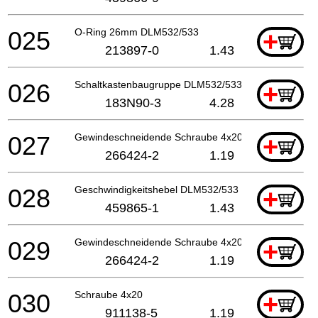
025
O-Ring 26mm DLM532/533
+
213897-0
1.43
026
Schaltkastenbaugruppe DLM532/533
+
183N90-3
4.28
027
Gewindeschneidende Schraube 4x20
+
266424-2
1.19
028
Geschwindigkeitshebel DLM532/533
+
459865-1
1.43
029
Gewindeschneidende Schraube 4x20
+
266424-2
1.19
030
Schraube 4x20
+
911138-5
1.19