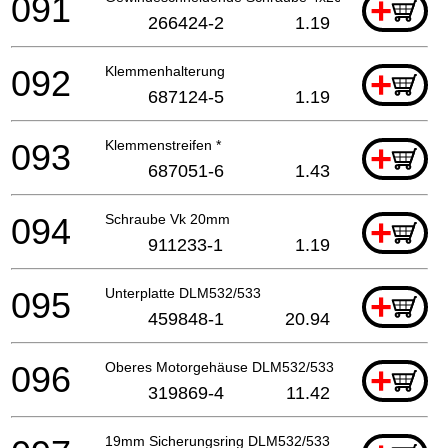
091
+
266424-2
1.19
092
Klemmenhalterung
+
687124-5
1.19
093
Klemmenstreifen *
+
687051-6
1.43
094
Schraube Vk 20mm
+
911233-1
1.19
095
Unterplatte DLM532/533
+
459848-1
20.94
096
Oberes Motorgehäuse DLM532/533
+
319869-4
11.42
19mm Sicherungsring DLM532/533