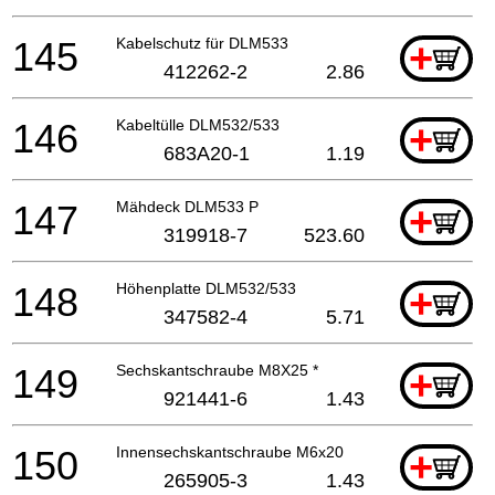
145
Kabelschutz für DLM533
+
412262-2
2.86
146
Kabeltülle DLM532/533
+
683A20-1
1.19
147
Mähdeck DLM533 P
+
319918-7
523.60
148
Höhenplatte DLM532/533
+
347582-4
5.71
149
Sechskantschraube M8X25 *
+
921441-6
1.43
150
Innensechskantschraube M6x20
+
265905-3
1.43