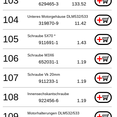
103
+
629465-3
133.52
104
Unteres Motorgehäuse DLM532/533
+
319870-9
11.42
105
Schraube 5X70 *
+
911691-1
1.43
106
Schraube M3X6
+
652031-1
1.19
107
Schraube Vk 20mm
+
911233-1
1.19
108
Innensechskantschraube
+
922456-6
1.19
109
Motorhalterungen DLM532/533
+