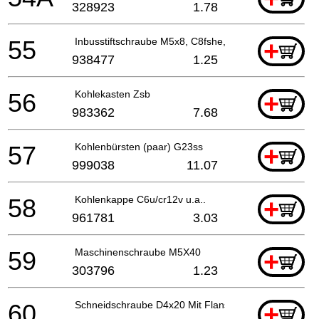
328923
1.78
55
Inbusstiftschraube M5x8, C8fshe, C8fse, H41mb,g23
+
938477
1.25
56
Kohlekasten Zsb
+
983362
7.68
57
Kohlenbürsten (paar) G23ss
+
999038
11.07
58
Kohlenkappe C6u/cr12v u.a..
+
961781
3.03
59
Maschinenschraube M5X40
+
303796
1.23
60
Schneidschraube D4x20 Mit Flansch (schwarz), C8fs
+