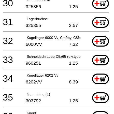
30
+
325356
1.25
31
Lagerbuchse
+
325355
3.57
32
Kugellager 6000 Vv, Cm9by, C8fse, G23ss
+
6000VV
7.32
33
Schneidschraube D5x65 (div.typen)
+
960251
1.25
34
Kugellager 6202 Vv
+
6202VV
8.39
35
Gummiring (1)
+
303792
1.25
Knopf