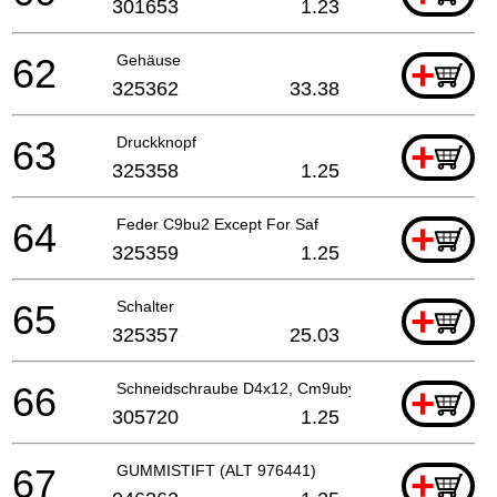
301653
1.23
62
Gehäuse
+
325362
33.38
63
Druckknopf
+
325358
1.25
64
Feder C9bu2 Except For Saf
+
325359
1.25
65
Schalter
+
325357
25.03
66
Schneidschraube D4x12, Cm9uby For Sin,hkg,chn
+
305720
1.25
67
GUMMISTIFT (ALT 976441)
+