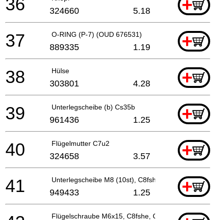
36
+
324660
5.18
37
O-RING (P-7) (OUD 676531)
+
889335
1.19
38
Hülse
+
303801
4.28
39
Unterlegscheibe (b) Cs35b
+
961436
1.25
40
Flügelmutter C7u2
+
324658
3.57
41
Unterlegscheibe M8 (10st), C8fshe, C8fse
+
949433
1.25
Flügelschraube M6x15, C8fshe, C8fse