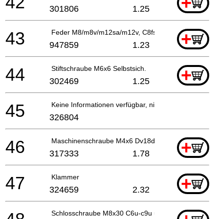
42
+
301806
1.25
43
Feder M8/m8v/m12sa/m12v, C8fse
+
947859
1.23
44
Stiftschraube M6x6 Selbstsich.
+
302469
1.25
45
Keine Informationen verfügbar, nicht bestellbar
326804
46
Maschinenschraube M4x6 Dv18dvf, Dv14dvf
+
317333
1.78
47
Klammer
+
324659
2.32
Schlosschraube M8x30 C6u-c9u u.a.