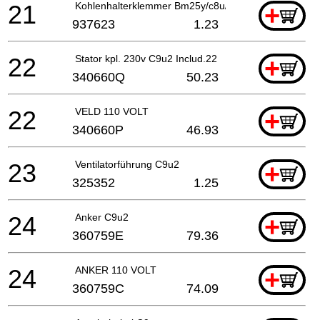
21
Kohlenhalterklemmer Bm25y/c8u/c9u/dh50sa/sa1/sbg
+
937623
1.23
22
Stator kpl. 230v C9u2 Includ.22
+
340660Q
50.23
22
VELD 110 VOLT
+
340660P
46.93
23
Ventilatorführung C9u2
+
325352
1.25
24
Anker C9u2
+
360759E
79.36
24
ANKER 110 VOLT
+
360759C
74.09