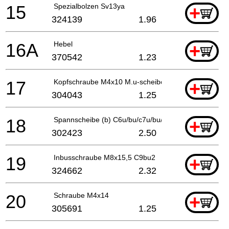
15
Spezialbolzen Sv13ya
+
324139
1.96
16A
Hebel
+
370542
1.23
17
Kopfschraube M4x10 M.u-scheibe (schwarz)
+
304043
1.25
18
Spannscheibe (b) C6u/bu/c7u/bu/ Fc6sb/c6dd
+
302423
2.50
19
Inbusschraube M8x15,5 C9bu2
+
324662
2.32
20
Schraube M4x14
+
305691
1.25