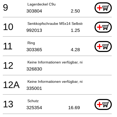
9
Lagerdeckel C9u
+
303804
2.50
10
Senkkopfschraube M5x14 Selbstsi. Nicht mehr liefe
+
992013
1.25
11
Ring
+
303365
4.28
12
Keine Informationen verfügbar, nicht bestellbar
326830
12A
Keine Informationen verfügbar, nicht bestellbar
335001
13
Schutz
+
325354
16.69