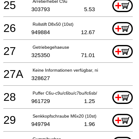
25
Arretierhebel C9u
+
303793
5.53
26
Rollstift D8x50 (10st)
+
949884
12.67
27
Getriebegehaeuse
+
325350
71.01
27A
Keine Informationen verfügbar, nicht bestellbar
328627
28
Puffer C6u-c9u/c6bu/c7bu/fc6sb/ C6dd
+
961729
1.25
29
Senkkopfschraube M6x20 (10st)
+
949794
1.96
Gummibuchse