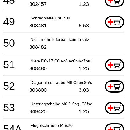
48
+
302457
1.23
49
Schrägplatte C8u/c9u
+
308481
5.53
50
Nicht mehr lieferbar, kein Ersatz
308482
51
Niete D6x17 C6u-c8u/c6bu/c7bu/ C6dd/fc6sb
+
308480
1.25
52
Diagonal-schraube M8 C8u/c9u/c6dd
+
303800
3.03
53
Unterlegscheibe M6 (10st), C8fse
+
949425
1.25
54A
Flügelschraube M6x20
+