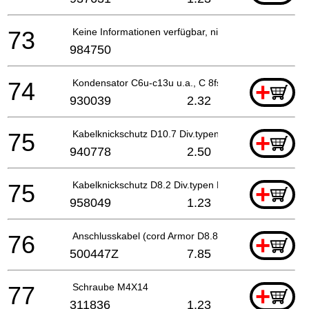
73
Keine Informationen verfügbar, nicht bestellbar
984750
74
Kondensator C6u-c13u u.a., C 8fshe
+
930039
2.32
75
Kabelknickschutz D10.7 Div.typen, Cm9by, H41mb, G
+
940778
2.50
75
Kabelknickschutz D8.2 Div.typen H41mb, G23ss
+
958049
1.23
76
Anschlusskabel (cord Armor D8.8) For Pan
+
500447Z
7.85
77
Schraube M4X14
+
311836
1.23