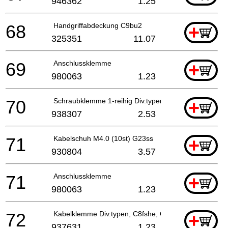
946362
1.25
68
Handgriffabdeckung C9bu2
+
325351
11.07
69
Anschlussklemme
+
980063
1.23
70
Schraubklemme 1-reihig Div.typen Till 10.1999 For
+
938307
2.53
71
Kabelschuh M4.0 (10st) G23ss
+
930804
3.57
71
Anschlussklemme
+
980063
1.23
72
Kabelklemme Div.typen, C8fshe, Cm5sb, C8fse
+
937631
1.23